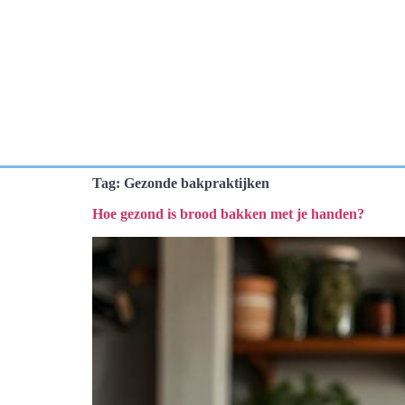
Tag:
Gezonde bakpraktijken
Hoe gezond is brood bakken met je handen?