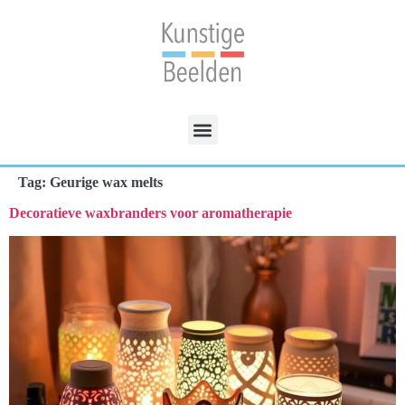
Tag:
Geurige wax melts
Decoratieve waxbranders voor aromatherapie