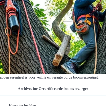
appen essentieel is voor veilige en verantwoorde boomverzorging.
Archives for Gecertificeerde boomverzorger
Kunstige beelden