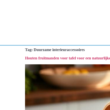
Tag:
Duurzame interieuraccessoires
Houten fruitmanden voor tafel voor een natuurlijk