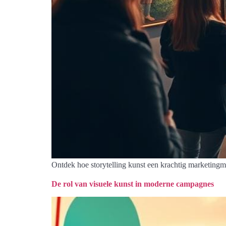
Ontdek hoe storytelling kunst een krachtig marketingmid
De rol van visuele kunst in moderne campagnes