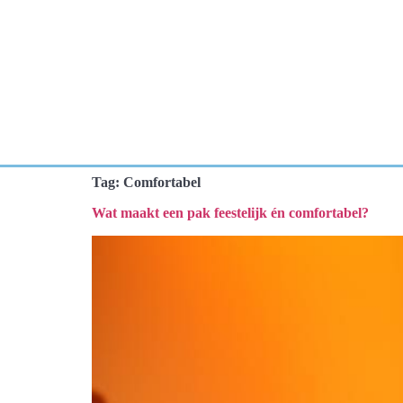
Tag:
Comfortabel
Wat maakt een pak feestelijk én comfortabel?