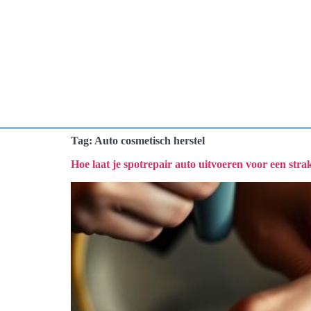
Tag:
Auto cosmetisch herstel
Hoe laat je spotrepair auto uitvoeren voor een stra