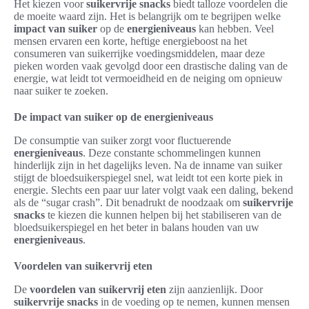
Het kiezen voor
suikervrije snacks
biedt talloze voordelen die
de moeite waard zijn. Het is belangrijk om te begrijpen welke
impact van suiker
op de
energieniveaus
kan hebben. Veel
mensen ervaren een korte, heftige energieboost na het
consumeren van suikerrijke voedingsmiddelen, maar deze
pieken worden vaak gevolgd door een drastische daling van de
energie, wat leidt tot vermoeidheid en de neiging om opnieuw
naar suiker te zoeken.
De impact van suiker op de energieniveaus
De consumptie van suiker zorgt voor fluctuerende
energieniveaus
. Deze constante schommelingen kunnen
hinderlijk zijn in het dagelijks leven. Na de inname van suiker
stijgt de bloedsuikerspiegel snel, wat leidt tot een korte piek in
energie. Slechts een paar uur later volgt vaak een daling, bekend
als de “sugar crash”. Dit benadrukt de noodzaak om
suikervrije
snacks
te kiezen die kunnen helpen bij het stabiliseren van de
bloedsuikerspiegel en het beter in balans houden van uw
energieniveaus
.
Voordelen van suikervrij eten
De
voordelen van suikervrij eten
zijn aanzienlijk. Door
suikervrije snacks
in de voeding op te nemen, kunnen mensen