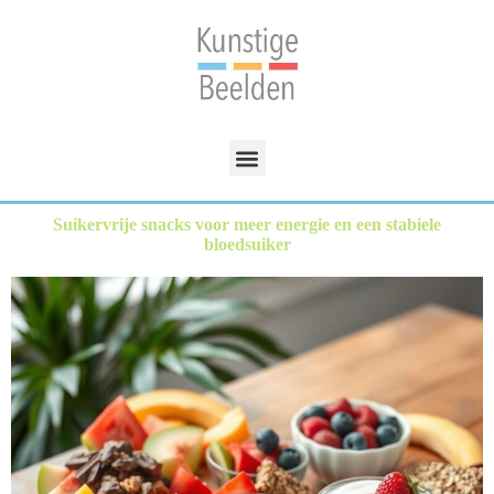
Suikervrije snacks voor meer energie en een stabiele
bloedsuiker