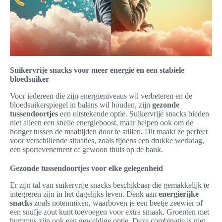
Suikervrije snacks voor meer energie en een stabiele
bloedsuiker
Voor iedereen die zijn energieniveaus wil verbeteren en de
bloedsuikerspiegel in balans wil houden, zijn
gezonde
tussendoortjes
een uitstekende optie. Suikervrije snacks bieden
niet alleen een snelle energieboost, maar helpen ook om de
honger tussen de maaltijden door te stillen. Dit maakt ze perfect
voor verschillende situaties, zoals tijdens een drukke werkdag,
een sportevenement of gewoon thuis op de bank.
Gezonde tussendoortjes voor elke gelegenheid
Er zijn tal van suikervrije snacks beschikbaar die gemakkelijk te
integreren zijn in het dagelijks leven. Denk aan
energierijke
snacks
zoals notenmixen, waarboven je een beetje zeewier of
een snufje zout kunt toevoegen voor extra smaak. Groenten met
hummus zijn ook een geweldige optie. Deze combinatie is niet