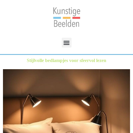
Stijlvolle bedlampjes voor sfeervol lezen