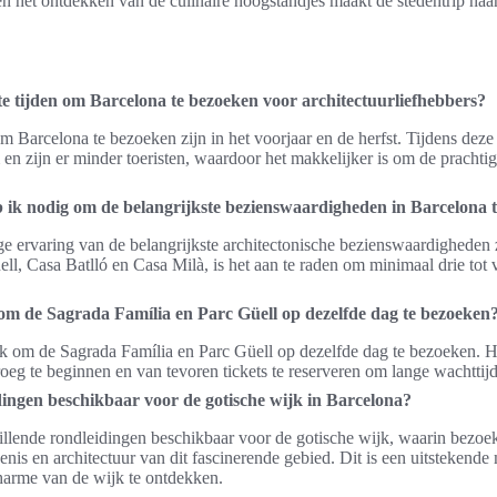
n het ontdekken van de culinaire hoogstandjes maakt de stedentrip naa
te tijden om Barcelona te bezoeken voor architectuurliefhebbers?
m Barcelona te bezoeken zijn in het voorjaar en de herfst. Tijdens deze
n zijn er minder toeristen, waardoor het makkelijker is om de prachtige
b ik nodig om de belangrijkste bezienswaardigheden in Barcelona t
e ervaring van de belangrijkste architectonische bezienswaardigheden 
ell, Casa Batlló en Casa Milà, is het aan te raden om minimaal drie tot 
 om de Sagrada Família en Parc Güell op dezelfde dag te bezoeken
ijk om de Sagrada Família en Parc Güell op dezelfde dag te bezoeken. He
oeg te beginnen en van tevoren tickets te reserveren om lange wachttij
dingen beschikbaar voor de gotische wijk in Barcelona?
chillende rondleidingen beschikbaar voor de gotische wijk, waarin bezoe
enis en architectuur van dit fascinerende gebied. Dit is een uitstekend
arme van de wijk te ontdekken.