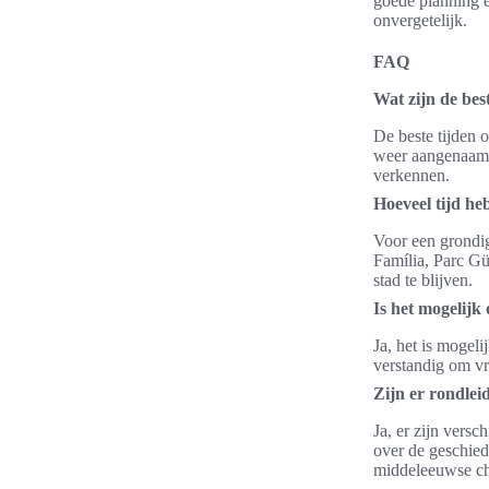
goede planning e
onvergetelijk.
FAQ
Wat zijn de bes
De beste tijden o
weer aangenaam e
verkennen.
Hoeveel tijd he
Voor een grondig
Família, Parc Gü
stad te blijven.
Is het mogelijk
Ja, het is mogel
verstandig om vr
Zijn er rondlei
Ja, er zijn vers
over de geschied
middeleeuwse ch