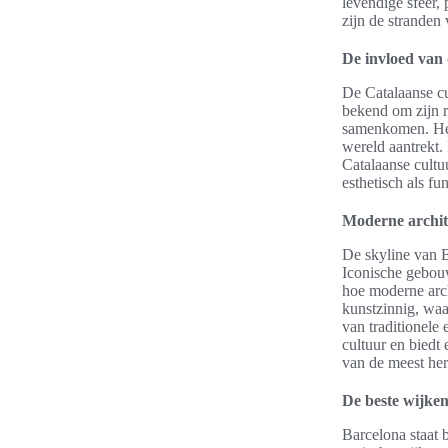
levendige sfeer,
zijn de stranden
De invloed van 
De Catalaanse cu
bekend om zijn r
samenkomen. Het 
wereld aantrekt. 
Catalaanse cultu
esthetisch als fun
Moderne archit
De skyline van B
Iconische gebouw
hoe moderne arch
kunstzinnig, waa
van traditionele
cultuur en biedt
van de meest her
De beste wijken
Barcelona staat 