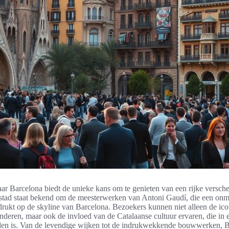
aar Barcelona biedt de unieke kans om te genieten van een rijke versch
 stad staat bekend om de meesterwerken van Antoni Gaudí, die een on
drukt op de skyline van Barcelona. Bezoekers kunnen niet alleen de ic
ren, maar ook de invloed van de Catalaanse cultuur ervaren, die in 
nden is. Van de levendige wijken tot de indrukwekkende bouwwerken, B