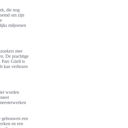
ek, die nog
eroemd om zijn
de
ijks miljoenen
ezoekers mee
n. De prachtige
 Parc Güell is
ch kan verliezen
iet worden
l meer
 meesterwerken
che gebouwen een
erken en een