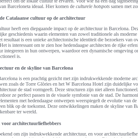
 perfect om de lokale cultuur te ervaren. Voor wie na een dag sightseein
 van Barceloneta ideaal. Hier komen de
culturele hotspots
samen met zon,
de Catalaanse cultuur op de architectuur
ltuur heeft een diepgaande impact op de architectuur in Barcelona. Dez
ijke geschiedenis waarin elementen van zowel traditionele als moderne s
resultaat is een unieke architectonische identiteit die bezoekers van o
Het is interessant om te zien hoe hedendaagse architecten de rijke erfen
ur integreren in hun ontwerpen, waardoor een dynamische omgeving on
ctioneel is.
ectuur en de skyline van Barcelona
arcelona is een prachtig gezicht met zijn indrukwekkende moderne arch
en zoals de Torre Glòries en het W Barcelona Hotel zijn duidelijke v
itectuur de stad vormgeeft. Deze structuren zijn niet alleen functionee
rdoor ze perfect passen in de visuele symfonie van de stad. De harmon
 elementen met hedendaagse ontwerpen weerspiegelt de evolutie van de
 een blik op de toekomst. Deze ontwikkelingen maken de skyline van Ba
kenbare ter wereld.
 voor architectuurliefhebbers
bekend om zijn indrukwekkende architectuur, en voor architectuurliefhe