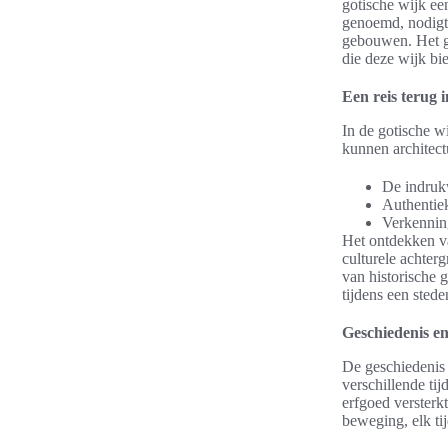
gotische wijk ee
genoemd, nodigt 
gebouwen. Het ge
die deze wijk bie
Een reis terug i
In de gotische wi
kunnen architect
De indrukw
Authentiek
Verkenning
Het ontdekken va
culturele achter
van historische 
tijdens een stede
Geschiedenis en
De geschiedenis 
verschillende tij
erfgoed versterk
beweging, elk tij