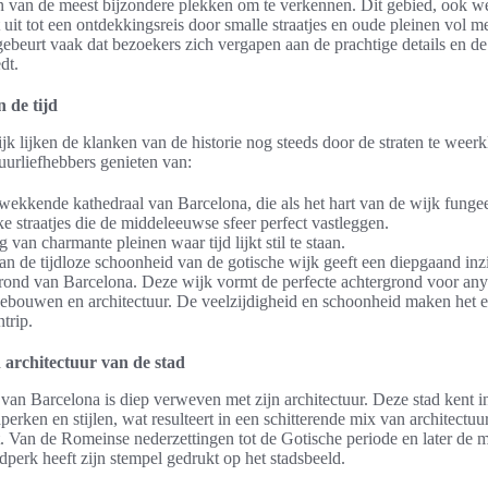
n van de meest bijzondere plekken om te verkennen. Dit gebied, ook we
uit tot een ontdekkingsreis door smalle straatjes en oude pleinen vol me
beurt vaak dat bezoekers zich vergapen aan de prachtige details en d
dt.
n de tijd
jk lijken de klanken van de historie nog steeds door de straten te weerk
uurliefhebbers genieten van:
ekkende kathedraal van Barcelona, die als het hart van de wijk fungee
e straatjes die de middeleeuwse sfeer perfect vastleggen.
 van charmante pleinen waar tijd lijkt stil te staan.
n de tijdloze schoonheid van de gotische wijk geeft een diepgaand inzic
grond van Barcelona. Deze wijk vormt de perfecte achtergrond voor an
gebouwen en architectuur. De veelzijdigheid en schoonheid maken het e
ntrip.
 architectuur van de stad
van Barcelona is diep verweven met zijn architectuur. Deze stad kent 
dperken en stijlen, wat resulteert in een schitterende mix van architectuur
t. Van de Romeinse nederzettingen tot de Gotische periode en later de 
dperk heeft zijn stempel gedrukt op het stadsbeeld.