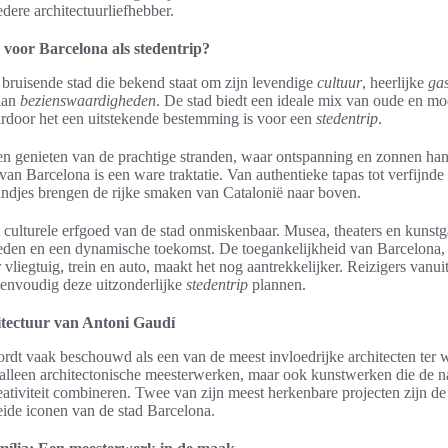
edere architectuurliefhebber.
voor Barcelona als stedentrip?
 bruisende stad die bekend staat om zijn levendige
cultuur
, heerlijke
ga
 aan
bezienswaardigheden
. De stad biedt een ideale mix van oude en m
ardoor het een uitstekende bestemming is voor een
stedentrip
.
n genieten van de prachtige stranden, waar ontspanning en zonnen han
van Barcelona is een ware traktatie. Van authentieke tapas tot verfijnde 
andjes brengen de rijke smaken van Catalonië naar boven.
 culturele erfgoed van de stad onmiskenbaar. Musea, theaters en kunstg
leden en een dynamische toekomst. De toegankelijkheid van Barcelona
 vliegtuig, trein en auto, maakt het nog aantrekkelijker. Reizigers vanu
eenvoudig deze uitzonderlijke
stedentrip
plannen.
itectuur van Antoni Gaudí
dt vaak beschouwd als een van de meest invloedrijke architecten ter w
 alleen architectonische meesterwerken, maar ook kunstwerken die de n
eativiteit combineren. Twee van zijn meest herkenbare projecten zijn d
eide iconen van de stad Barcelona.