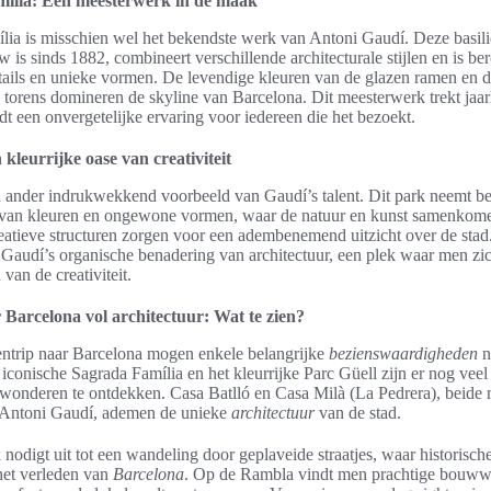
ília: Een meesterwerk in de maak
ia is misschien wel het bekendste werk van Antoni Gaudí. Deze basili
w is sinds 1882, combineert verschillende architecturale stijlen en is b
ails en unieke vormen. De levendige kleuren van de glazen ramen en 
orens domineren de skyline van Barcelona. Dit meesterwerk trekt jaarl
dt een onvergetelijke ervaring voor iedereen die het bezoekt.
kleurrijke oase van creativiteit
n ander indrukwekkend voorbeeld van Gaudí’s talent. Dit park neemt b
 van kleuren en ongewone vormen, waar de natuur en kunst samenkome
atieve structuren zorgen voor een adembenemend uitzicht over de stad.
n Gaudí’s organische benadering van architectuur, een plek waar men zi
van de creativiteit.
 Barcelona vol architectuur: Wat te zien?
entrip naar Barcelona mogen enkele belangrijke
bezienswaardigheden
n
 iconische Sagrada Família en het kleurrijke Parc Güell zijn er nog vee
 wonderen te ontdekken. Casa Batlló en Casa Milà (La Pedrera), beide
Antoni Gaudí, ademen de unieke
architectuur
van de stad.
 nodigt uit tot een wandeling door geplaveide straatjes, waar historis
 het verleden van
Barcelona
. Op de Rambla vindt men prachtige bouww