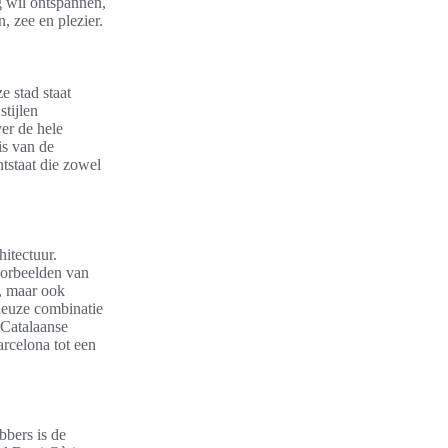
g wil ontspannen,
 zee en plezier.
e stad staat
tijlen
ver de hele
is van de
tstaat die zowel
itectuur.
oorbeelden van
l, maar ook
ieuze combinatie
 Catalaanse
rcelona tot een
bbers is de