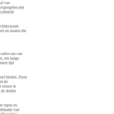
aal van
erspiegelen niet
 culturele
chitecturale
n en straten die
e raden om van
en, om lange
meer tijd
deel bieden. Door
et de
 reizen in
 de drukte
se tapas en
ombinatie van