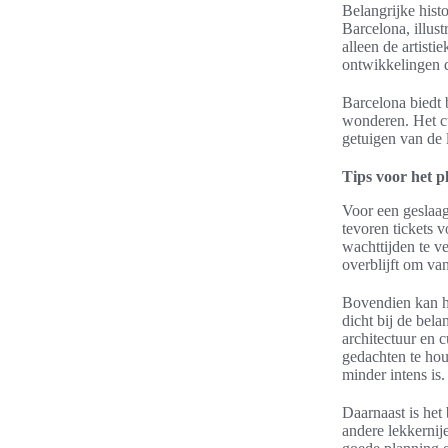
Belangrijke hist
Barcelona, illus
alleen de artisti
ontwikkelingen 
Barcelona biedt 
wonderen. Het cu
getuigen van de 
Tips voor het p
Voor een geslaag
tevoren tickets 
wachttijden te v
overblijft om van
Bovendien kan he
dicht bij de bel
architectuur en 
gedachten te hou
minder intens is.
Daarnaast is het
andere lekkernij