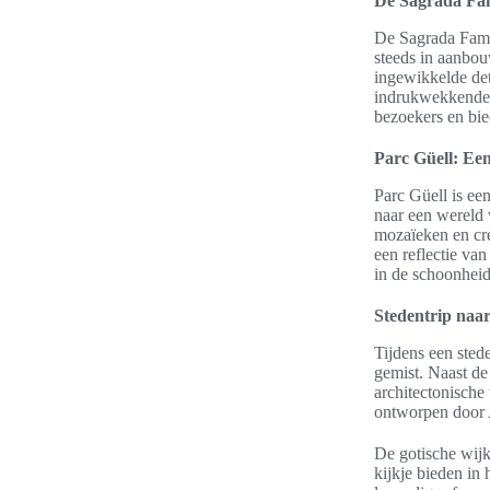
De Sagrada Fam
De Sagrada Famíl
steeds in aanbou
ingewikkelde det
indrukwekkende t
bezoekers en bie
Parc Güell: Een 
Parc Güell is ee
naar een wereld
mozaïeken en cre
een reflectie va
in de schoonheid 
Stedentrip naar
Tijdens een sted
gemist. Naast de
architectonische
ontworpen door 
De gotische wijk
kijkje bieden in