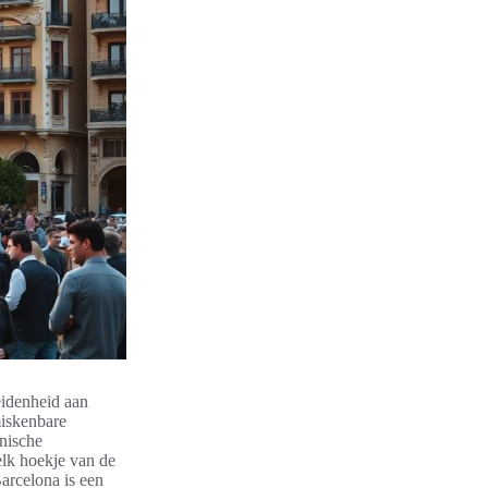
eidenheid aan
miskenbare
onische
elk hoekje van de
arcelona is een