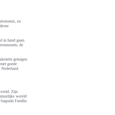
stronomie
, en
oderne
d in hand gaan.
restaurants, de
alerieën getuigen
, met goede
it Nederland
ereld. Zijn
atuurlijke wereld
e Sagrada Família