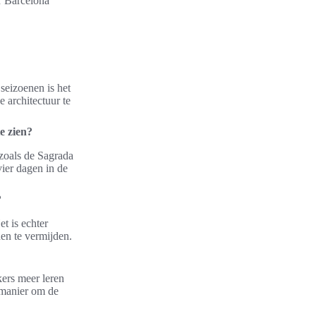
r Barcelona
 seizoenen is het
 architectuur te
e zien?
zoals de Sagrada
vier dagen in de
?
t is echter
den te vermijden.
kers meer leren
e manier om de