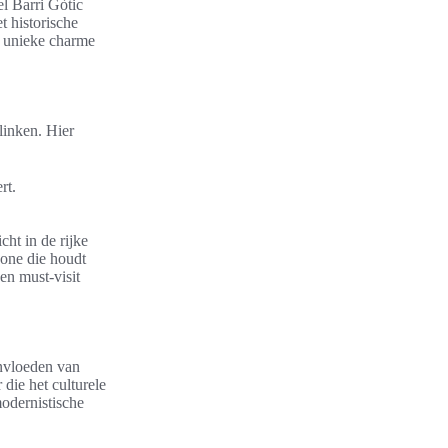
l Barri Gòtic
t historische
e unieke charme
linken. Hier
rt.
ht in de rijke
yone die houdt
en must-visit
invloeden van
 die het culturele
modernistische