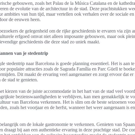
orische gebouwen, zoals het Palau de la Música Catalana en de kathedr
treren de evolutie van de architectuur in de stad. Deze prachtstukken we
eke ambities van hun tijd, maar vertellen ook verhalen over de sociale en
door de eeuwen heen.
bezoekers de gelegenheid om de rijke geschiedenis te ervaren via zijn ar
lturele erfgoed omvat niet alleen imposante gebouwen, maar ook pleine
levendige geschiedenis die deze stad zo uniek maakt.
lannen van je stedentrip
de stedentrip naar Barcelona is goede planning essentieel. Het is aan t
voor populaire attracties zoals de Sagrada Família en Parc Güell te boek
ermijden. Dit maakt de ervaring veel aangenamer en zorgt ervoor dat er 
 de stad te genieten.
t kiezen van de juiste accommodatie in het hart van de stad veel voor
angrijkste bezienswaardigheden te verblijven, kan men gemakkelijk te vo
cultuur van Barcelona verkennen. Het is slim om de beste seizoenen voor
den, zoals het voorjaar en de herfst, wanneer het weer aangenaam is en
 belangrijk om de lokale gastronomie te verkennen. Genieten van Spaan
en draagt bij aan een authentieke ervaring in deze prachtige stad. De c