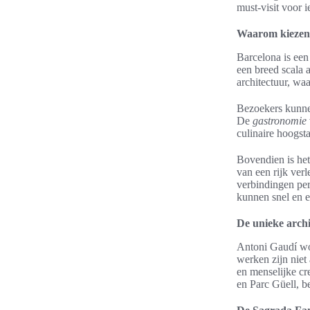
must-visit voor i
Waarom kiezen 
Barcelona is een
een breed scala
architectuur, wa
Bezoekers kunne
De
gastronomie
culinaire hoogst
Bovendien is het
van een rijk ver
verbindingen per
kunnen snel en 
De unieke arch
Antoni Gaudí wor
werken zijn niet
en menselijke cr
en Parc Güell, b