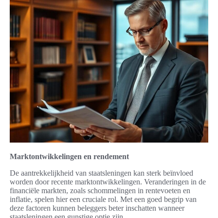
Marktontwikkelingen en rendement
De aantrekkelijkheid van staatsleningen kan sterk beïnvloed
worden door recente marktontwikkelingen. Veranderingen in de
financiële markten, zoals schommelingen in rentevoeten en
inflatie, spelen hier een cruciale rol. Met een goed begrip van
deze factoren kunnen beleggers beter inschatten wanneer
staatsleningen een gunstige optie zijn.