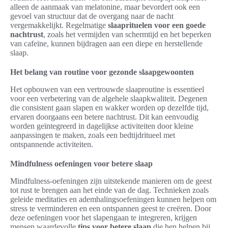
alleen de aanmaak van melatonine, maar bevordert ook een
gevoel van structuur dat de overgang naar de nacht
vergemakkelijkt. Regelmatige
slaaprituelen voor een goede
nachtrust
, zoals het vermijden van schermtijd en het beperken
van cafeïne, kunnen bijdragen aan een diepe en herstellende
slaap.
Het belang van routine voor gezonde slaapgewoonten
Het opbouwen van een vertrouwde slaaproutine is essentieel
voor een verbetering van de algehele slaapkwaliteit. Degenen
die consistent gaan slapen en wakker worden op dezelfde tijd,
ervaren doorgaans een betere nachtrust. Dit kan eenvoudig
worden geïntegreerd in dagelijkse activiteiten door kleine
aanpassingen te maken, zoals een bedtijdritueel met
ontspannende activiteiten.
Mindfulness oefeningen voor betere slaap
Mindfulness-oefeningen zijn uitstekende manieren om de geest
tot rust te brengen aan het einde van de dag. Technieken zoals
geleide meditaties en ademhalingsoefeningen kunnen helpen om
stress te verminderen en een ontspannen geest te creëren. Door
deze oefeningen voor het slapengaan te integreren, krijgen
mensen waardevolle
tips voor betere slaap
die hen helpen bij