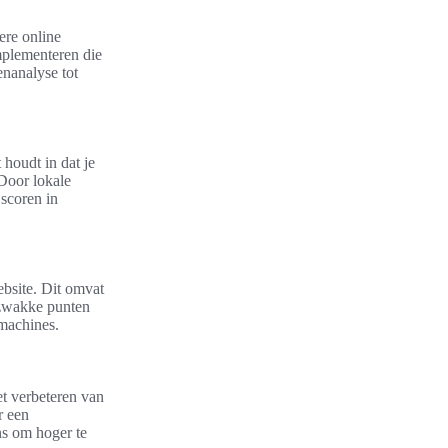
ere online
mplementeren die
enanalyse tot
 houdt in dat je
 Door lokale
 scoren in
ebsite. Dit omvat
 zwakke punten
kmachines.
et verbeteren van
r een
ns om hoger te