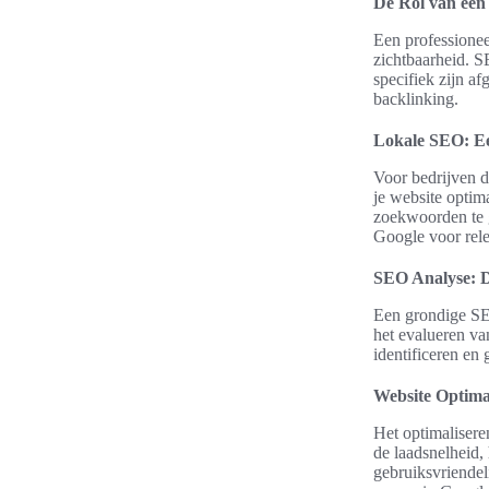
De Rol van ee
Een professionee
zichtbaarheid. S
specifiek zijn a
backlinking.
Lokale SEO: Ee
Voor bedrijven d
je website optim
zoekwoorden te ge
Google voor rel
SEO Analyse: D
Een grondige SEO
het evalueren va
identificeren en
Website Optima
Het optimalisere
de laadsnelheid,
gebruiksvriendel