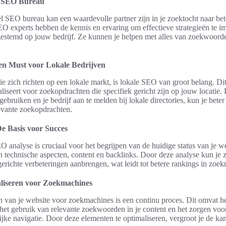
n SEO Bureau
l SEO bureau kan een waardevolle partner zijn in je zoektocht naar bet
EO experts hebben de kennis en ervaring om effectieve strategieën te i
fgestemd op jouw bedrijf. Ze kunnen je helpen met alles van zoekwoord
n Must voor Lokale Bedrijven
ie zich richten op een lokale markt, is lokale SEO van groot belang. Dit
aliseert voor zoekopdrachten die specifiek gericht zijn op jouw locatie.
bruiken en je bedrijf aan te melden bij lokale directories, kun je beter
evante zoekopdrachten.
e Basis voor Succes
 analyse is cruciaal voor het begrijpen van de huidige status van je w
n technische aspecten, content en backlinks. Door deze analyse kun je
 gerichte verbeteringen aanbrengen, wat leidt tot betere rankings in zoe
liseren voor Zoekmachines
n van je website voor zoekmachines is een continu proces. Dit omvat h
 het gebruik van relevante zoekwoorden in je content en het zorgen voo
ijke navigatie. Door deze elementen te optimaliseren, vergroot je de ka