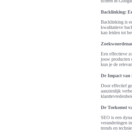
scoren in Google
Backlinking: E
Backlinking is e
kwalitatieve bac
kan leiden tot be
Zoekwoordenana
Een effectieve z
jouw producten o
kun je de releva
De Impact van 
Door effectief g
aanzienlijk verbe
klanttevredenheid
De Toekomst v
SEO is een dyna
veranderingen in
trends en techni