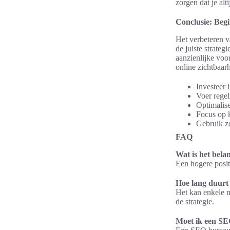
zorgen dat je alti
Conclusie: Beg
Het verbeteren v
de juiste strate
aanzienlijke voo
online zichtbaar
Investeer 
Voer regel
Optimalise
Focus op k
Gebruik zo
FAQ
Wat is het bela
Een hogere posit
Hoe lang duurt
Het kan enkele m
de strategie.
Moet ik een SE