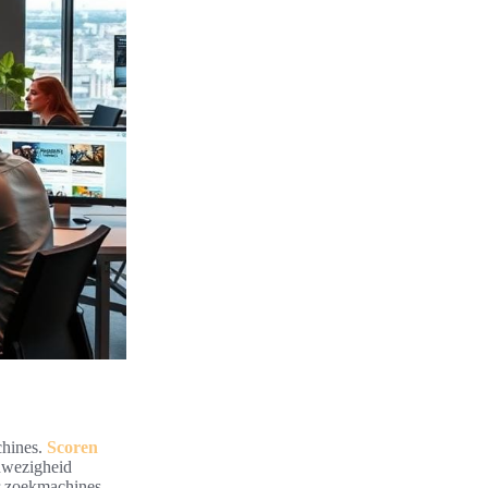
chines.
Scoren
anwezigheid
or zoekmachines