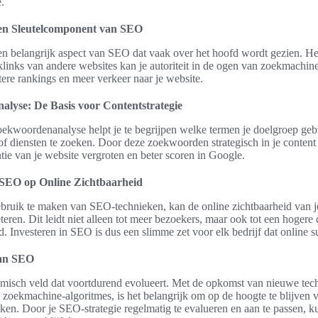
.
en Sleutelcomponent van SEO
en belangrijk aspect van SEO dat vaak over het hoofd wordt gezien. He
klinks van andere websites kan je autoriteit in de ogen van zoekmachin
tere rankings en meer verkeer naar je website.
lyse: De Basis voor Contentstrategie
oekwoordenanalyse helpt je te begrijpen welke termen je doelgroep geb
f diensten te zoeken. Door deze zoekwoorden strategisch in je content
ntie van je website vergroten en beter scoren in Google.
SEO op Online Zichtbaarheid
ebruik te maken van SEO-technieken, kan de online zichtbaarheid van je
teren. Dit leidt niet alleen tot meer bezoekers, maar ook tot een hogere
. Investeren in SEO is dus een slimme zet voor elk bedrijf dat online su
an SEO
misch veld dat voortdurend evolueert. Met de opkomst van nieuwe tec
 zoekmachine-algoritmes, is het belangrijk om op de hoogte te blijven v
eken. Door je SEO-strategie regelmatig te evalueren en aan te passen, k