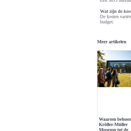
Een SEO bureau k
Wat zijn de ko
De kosten variër
budget.
Meer artikelen
Waarom behoort
Kröller-Müller
Museum tot de