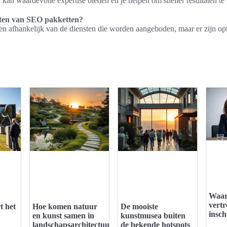
an waardevolle expertise bieden en je helpen om sneller resultaten te
sten van SEO pakketten?
en afhankelijk van de diensten die worden aangeboden, maar er zijn opt
Waar
vert
 het
Hoe komen natuur
De mooiste
insc
en kunst samen in
kunstmusea buiten
landschapsarchitectuur?
de bekende hotspots