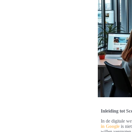
Inleiding tot S
In de digitale w
in Google
is nie
willen vergroten