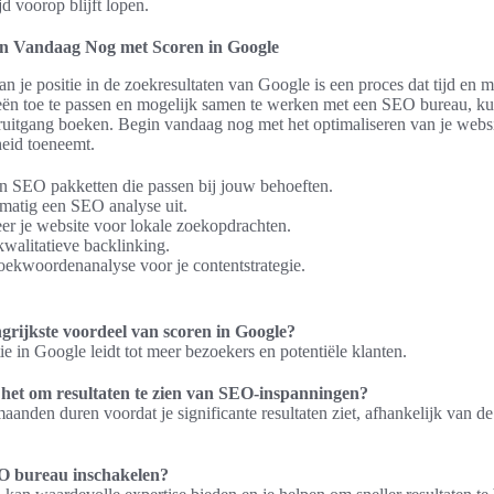
jd voorop blijft lopen.
in Vandaag Nog met Scoren in Google
an je positie in de zoekresultaten van Google is een proces dat tijd en 
gieën toe te passen en mogelijk samen te werken met een SEO bureau, ku
ruitgang boeken. Begin vandaag nog met het optimaliseren van je websi
heid toeneemt.
in SEO pakketten die passen bij jouw behoeften.
matig een SEO analyse uit.
er je website voor lokale zoekopdrachten.
walitatieve backlinking.
ekwoordenanalyse voor je contentstrategie.
ngrijkste voordeel van scoren in Google?
ie in Google leidt tot meer bezoekers en potentiële klanten.
 het om resultaten te zien van SEO-inspanningen?
aanden duren voordat je significante resultaten ziet, afhankelijk van de
O bureau inschakelen?