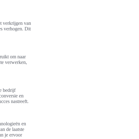
t verkrijgen van
es verhogen. Dit
ruikt om naar
 te verwerken,
 bedrijf
 conversie en
cces nastreeft.
hnologieën en
an de laatste
un je ervoor