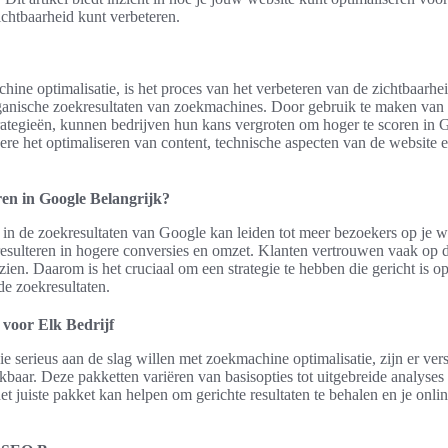
ichtbaarheid kunt verbeteren.
ine optimalisatie, is het proces van het verbeteren van de zichtbaarhe
ganische zoekresultaten van zoekmachines. Door gebruik te maken van 
rategieën, kunnen bedrijven hun kans vergroten om hoger te scoren in 
re het optimaliseren van content, technische aspecten van de website e
en in Google Belangrijk?
 in de zoekresultaten van Google kan leiden tot meer bezoekers op je w
 resulteren in hogere conversies en omzet. Klanten vertrouwen vaak op d
 zien. Daarom is het cruciaal om een strategie te hebben die gericht is o
 de zoekresultaten.
voor Elk Bedrijf
ie serieus aan de slag willen met zoekmachine optimalisatie, zijn er ve
kbaar. Deze pakketten variëren van basisopties tot uitgebreide analyses 
et juiste pakket kan helpen om gerichte resultaten te behalen en je onli