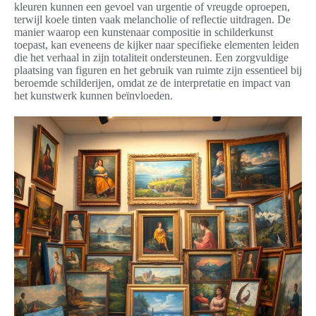
kleuren kunnen een gevoel van urgentie of vreugde oproepen,
terwijl koele tinten vaak melancholie of reflectie uitdragen. De
manier waarop een kunstenaar compositie in schilderkunst
toepast, kan eveneens de kijker naar specifieke elementen leiden
die het verhaal in zijn totaliteit ondersteunen. Een zorgvuldige
plaatsing van figuren en het gebruik van ruimte zijn essentieel bij
beroemde schilderijen, omdat ze de interpretatie en impact van
het kunstwerk kunnen beïnvloeden.