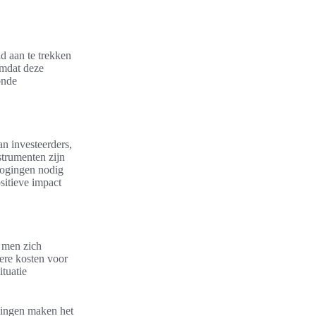
ld aan te trekken
omdat deze
onde
n investeerders,
strumenten zijn
rhogingen nodig
sitieve impact
r men zich
gere kosten voor
tuatie
eningen maken het