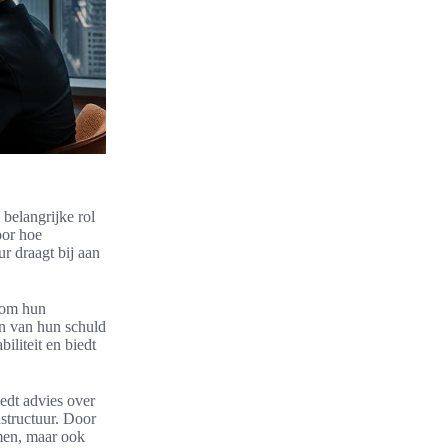
 belangrijke rol
oor hoe
r draagt bij aan
, om hun
ren van hun schuld
iliteit en biedt
iedt advies over
nstructuur. Door
men, maar ook