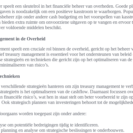
er speelt een sleutelrol in het financiële beheer van overheden. Goede p
gaven is noodzakelijk om een positieve kasstroom te waarborgen. Popu
itsbeheer zijn onder andere cash budgeting en het voorspellen van kasst
ten bieden extra ruimte om onvoorziene uitgaven op te vangen en ervoor 
over voldoende middelen beschikt.
gement in de Overheid
ent speelt een cruciale rol binnen de overheid, gericht op het beheer v
ief treasury management is essentieel voor het ondersteunen van belei
 strategieën en technieken die gericht zijn op het optimaliseren van de 
 minimaliseren van risico’s.
technieken
verschillende strategieën hanteren om zijn treasury management te ver
 strategieën is het optimaliseren van de cashflow. Daarnaast focussen o
 financiële risico’s, wat hen in staat stelt om beter voorbereid te zijn 
Ook strategisch plannen van investeringen behoort tot de mogelijkhed
oorgaans worden toegepast zijn onder andere:
yse om potentiële bedreigingen tijdig te identificeren.
 planning en analyse om strategische beslissingen te onderbouwen.