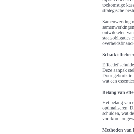
toekomstige kass
strategische besl
Samenwerking met
samenwerkingen k
ontwikkelen van e
staatsobligaties
overheidsfinanci
Schatkistbehee
Effectief schulde
Deze aanpak stel
Door gebruik te 
wat een essentiee
Belang van effe
Het belang van e
optimaliseren. D
schulden, wat de
voorkomt ongewen
Methoden van L