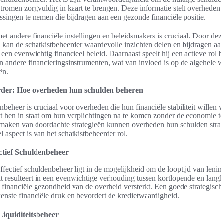
tromen zorgvuldig in kaart te brengen. Deze informatie stelt overheden 
issingen te nemen die bijdragen aan een gezonde financiële positie.
 andere financiële instellingen en beleidsmakers is cruciaal. Door de
an de schatkistbeheerder waardevolle inzichten delen en bijdragen aa
en evenwichtig financieel beleid. Daarnaast speelt hij een actieve rol b
 en andere financieringsinstrumenten, wat van invloed is op de algehele
ën.
rder: Hoe overheden hun schulden beheren
nbeheer is cruciaal voor overheden die hun financiële stabiliteit willen
t hen in staat om hun verplichtingen na te komen zonder de economie t
maken van doordachte strategieën kunnen overheden hun schulden stra
l aspect is van het schatkistbeheerder rol.
ctief Schuldenbeheer
ffectief schuldenbeheer ligt in de mogelijkheid om de looptijd van leni
it resulteert in een evenwichtige verhouding tussen kortlopende en lan
 financiële gezondheid van de overheid versterkt. Een goede strategisc
ste financiële druk en bevordert de kredietwaardigheid.
iquiditeitsbeheer