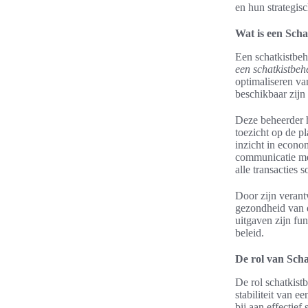
en hun strategis
Wat is een Scha
Een schatkistbehe
een schatkistbeh
optimaliseren va
beschikbaar zijn
Deze beheerder h
toezicht op de p
inzicht in econom
communicatie met
alle transacties 
Door zijn verant
gezondheid van
uitgaven zijn fu
beleid.
De rol van Scha
De rol schatkist
stabiliteit van 
bij aan effectie