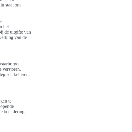
in staat om
ze
n het
ij de uitgifte van
 werking van de
 waarborgen.
e verstoren.
tegisch beheren,
ngen te
glopende
he benadering