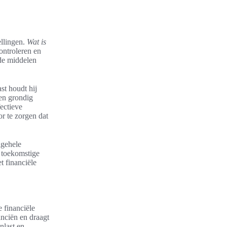
ellingen.
Wat is
controleren en
nde middelen
st houdt hij
en grondig
fectieve
r te zorgen dat
lgehele
 toekomstige
t financiële
 financiële
anciën en draagt
nlast en