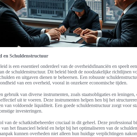
id en Schuldenstructuur
leid is een essentieel onderdeel van de overheidsfinanciën en speelt een
an de schuldenstructuur. Dit beleid biedt de noodzakelijke richtlijnen v
hulden en uitgaven dienen te beheersen. Een robuuste schuldenstructuu
zondheid van een overheid, vooral in onzekere economische tijden.
gebruik van diverse instrumenten, zoals staatsobligaties en leningen
 effectief uit te voeren. Deze instrumenten helpen hen bij het structure
n van voldoende liquiditeit. Een goede schuldenstructuur zorgt voor stab
omstige investeringen.
ol van de schatkistbeheerder cruciaal in dit geheel. Deze professional b
 van het financieel beleid en helpt bij het optimaliseren van de schulde
 aanpak kunnen overheden niet alleen hun huidige verplichtingen nako