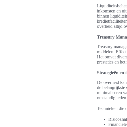
Liquiditeitsbehe
inkomsten en uit
binnen liquidite
kredietfacilitei
overheid altijd 
Treasury Mana
Treasury managem
middelen. Effect
Het omvat diverse
prestaties en het
Strategieën en 
De overheid kan 
de belangrijkste
minimaliseren van
omstandigheden. 
Technieken die d
Risicoanal
Financiële