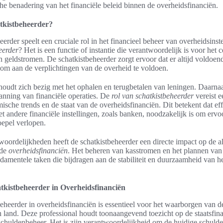
che benadering van het financiële beleid binnen de overheidsfinanciën.
tkistbeheerder?
erder speelt een cruciale rol in het financieel beheer van overheidsinst
eerder
? Het is een functie of instantie die verantwoordelijk is voor het 
n geldstromen. De schatkistbeheerder zorgt ervoor dat er altijd voldoe
 om aan de verplichtingen van de overheid te voldoen.
oudt zich bezig met het ophalen en terugbetalen van leningen. Daarnaa
lanning van financiële operaties. De
rol van schatkistbeheerder
vereist e
ische trends en de staat van de overheidsfinanciën. Dit betekent dat ef
 andere financiële instellingen, zoals banken, noodzakelijk is om ervoo
soepel verlopen.
woordelijkheden heeft de schatkistbeheerder een directe impact op de a
 de
overheidsfinanciën
. Het beheren van kasstromen en het plannen van
ndamentele taken die bijdragen aan de stabiliteit en duurzaamheid van he
tkistbeheerder in Overheidsfinanciën
beheerder in overheidsfinanciën is essentieel voor het waarborgen van de
een land. Deze professional houdt toonaangevend toezicht op de staatsfin
f schuldenbeheer. Het is zijn verantwoordelijkheid om de huidige schulde