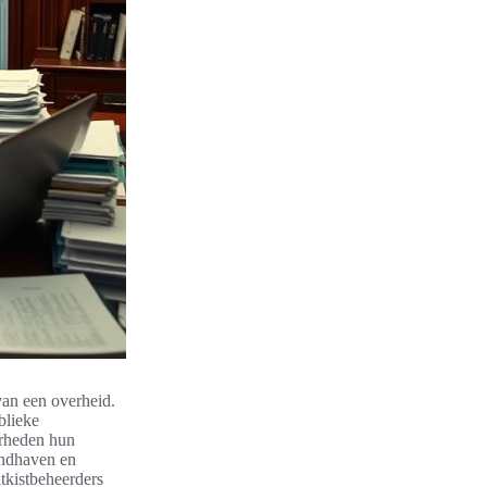
van een overheid.
blieke
erheden hun
andhaven en
tkistbeheerders