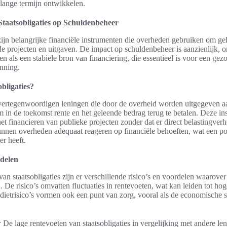
lange termijn ontwikkelen.
Staatsobligaties op Schuldenbeheer
 zijn belangrijke financiële instrumenten die overheden gebruiken om ge
de projecten en uitgaven. De impact op schuldenbeheer is aanzienlijk, 
en als een stabiele bron van financiering, die essentieel is voor een gez
nning.
obligaties?
 vertegenwoordigen leningen die door de overheid worden uitgegeven aa
m in de toekomst rente en het geleende bedrag terug te betalen. Deze in
het financieren van publieke projecten zonder dat er direct belastingve
unnen overheden adequaat reageren op financiële behoeften, wat een po
r heeft.
rdelen
van staatsobligaties zijn er verschillende risico’s en voordelen waarove
. De risico’s omvatten fluctuaties in rentevoeten, wat kan leiden tot ho
dietrisico’s vormen ook een punt van zorg, vooral als de economische si
:
De lage rentevoeten van staatsobligaties in vergelijking met andere l