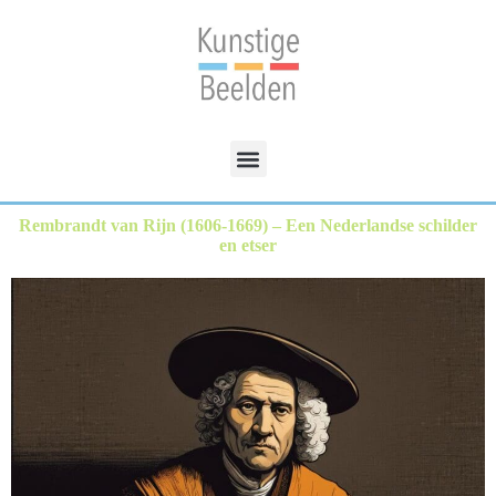
Rembrandt van Rijn (1606-1669) – Een Nederlandse schilder
en etser