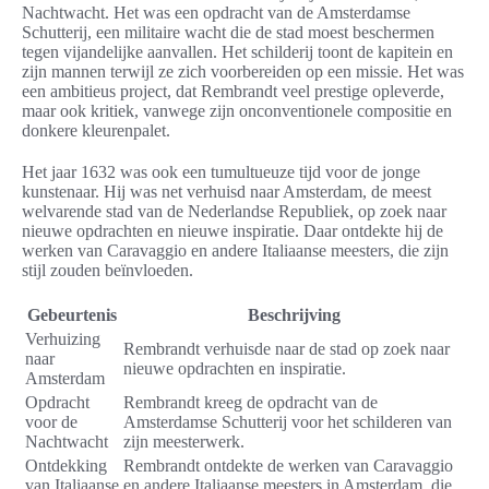
Nachtwacht. Het was een opdracht van de Amsterdamse
Schutterij, een militaire wacht die de stad moest beschermen
tegen vijandelijke aanvallen. Het schilderij toont de kapitein en
zijn mannen terwijl ze zich voorbereiden op een missie. Het was
een ambitieus project, dat Rembrandt veel prestige opleverde,
maar ook kritiek, vanwege zijn onconventionele compositie en
donkere kleurenpalet.
Het jaar 1632 was ook een tumultueuze tijd voor de jonge
kunstenaar. Hij was net verhuisd naar Amsterdam, de meest
welvarende stad van de Nederlandse Republiek, op zoek naar
nieuwe opdrachten en nieuwe inspiratie. Daar ontdekte hij de
werken van Caravaggio en andere Italiaanse meesters, die zijn
stijl zouden beïnvloeden.
Gebeurtenis
Beschrijving
Verhuizing
Rembrandt verhuisde naar de stad op zoek naar
naar
nieuwe opdrachten en inspiratie.
Amsterdam
Opdracht
Rembrandt kreeg de opdracht van de
voor de
Amsterdamse Schutterij voor het schilderen van
Nachtwacht
zijn meesterwerk.
Ontdekking
Rembrandt ontdekte de werken van Caravaggio
van Italiaanse
en andere Italiaanse meesters in Amsterdam, die