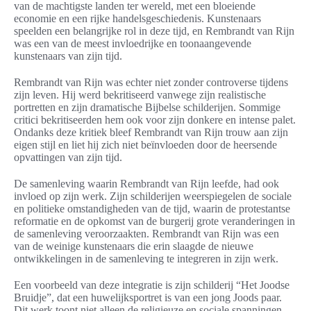
van de machtigste landen ter wereld, met een bloeiende
economie en een rijke handelsgeschiedenis. Kunstenaars
speelden een belangrijke rol in deze tijd, en Rembrandt van Rijn
was een van de meest invloedrijke en toonaangevende
kunstenaars van zijn tijd.
Rembrandt van Rijn was echter niet zonder controverse tijdens
zijn leven. Hij werd bekritiseerd vanwege zijn realistische
portretten en zijn dramatische Bijbelse schilderijen. Sommige
critici bekritiseerden hem ook voor zijn donkere en intense palet.
Ondanks deze kritiek bleef Rembrandt van Rijn trouw aan zijn
eigen stijl en liet hij zich niet beïnvloeden door de heersende
opvattingen van zijn tijd.
De samenleving waarin Rembrandt van Rijn leefde, had ook
invloed op zijn werk. Zijn schilderijen weerspiegelen de sociale
en politieke omstandigheden van de tijd, waarin de protestantse
reformatie en de opkomst van de burgerij grote veranderingen in
de samenleving veroorzaakten. Rembrandt van Rijn was een
van de weinige kunstenaars die erin slaagde de nieuwe
ontwikkelingen in de samenleving te integreren in zijn werk.
Een voorbeeld van deze integratie is zijn schilderij “Het Joodse
Bruidje”, dat een huwelijksportret is van een jong Joods paar.
Dit werk toont niet alleen de religieuze en sociale spanningen