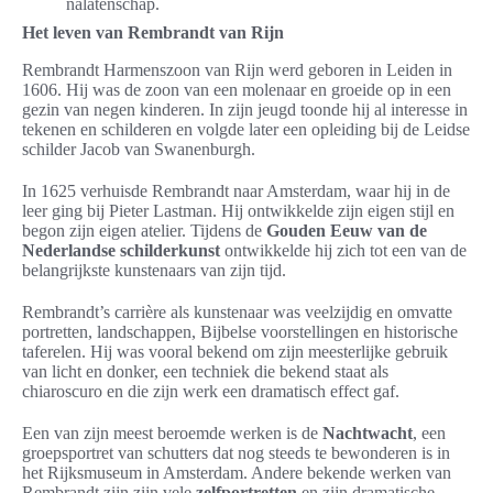
nalatenschap.
Het leven van Rembrandt van Rijn
Rembrandt Harmenszoon van Rijn werd geboren in Leiden in
1606. Hij was de zoon van een molenaar en groeide op in een
gezin van negen kinderen. In zijn jeugd toonde hij al interesse in
tekenen en schilderen en volgde later een opleiding bij de Leidse
schilder Jacob van Swanenburgh.
In 1625 verhuisde Rembrandt naar Amsterdam, waar hij in de
leer ging bij Pieter Lastman. Hij ontwikkelde zijn eigen stijl en
begon zijn eigen atelier. Tijdens de
Gouden Eeuw van de
Nederlandse schilderkunst
ontwikkelde hij zich tot een van de
belangrijkste kunstenaars van zijn tijd.
Rembrandt’s carrière als kunstenaar was veelzijdig en omvatte
portretten, landschappen, Bijbelse voorstellingen en historische
taferelen. Hij was vooral bekend om zijn meesterlijke gebruik
van licht en donker, een techniek die bekend staat als
chiaroscuro en die zijn werk een dramatisch effect gaf.
Een van zijn meest beroemde werken is de
Nachtwacht
, een
groepsportret van schutters dat nog steeds te bewonderen is in
het Rijksmuseum in Amsterdam. Andere bekende werken van
Rembrandt zijn zijn vele
zelfportretten
en zijn dramatische