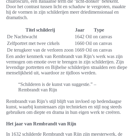
chiaroscuro, een Italiaanse term die ‘licht-donker’ betekent.
Door het contrast tussen licht en schaduw te vergroten, maakte
hij de vormen in zijn schilderijen meer driedimensionaal en
dramatisch.
Titel schilderij
Jaar
Type
De Nachtwacht
1642
Oil on canvas
Zelfportret met twee cirkels
1660
Oil on canvas
De terugkeer van de verloren zoon
1669
Oil on canvas
Een ander kenmerk van Rembrandt van Rijn’s werk was zijn
vermogen om emotie over te brengen in zijn schilderijen. Zijn
levendige portretten en Bijbelse schilderijen straalden een diepe
menselijkheid uit, waardoor ze tijdloos werden.
“Schilderen is de kunst van suggestie.” –
Rembrandt van Rijn
Rembrandt van Rijn’s stijl blijft van invloed op hedendaagse
kunst, waarbij kunstenaars zijn technieken en stijl nog steeds
gebruiken om diepte en drama in hun eigen werk te creëren.
Het jaar van Rembrandt van Rijn
In 1632 schilderde Rembrandt van Rijn zijn meesterwerk, de