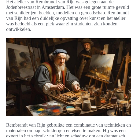
Het atelier van Rembrandt van Rijn was gelegen aan de
Jodenbreestraat in Amsterdam. Het was een grote ruimte gevuld
met schilderijen, beelden, modellen en gereedschap. Rembrandt
van Rijn had een duidelijke opvatting over kunst en het atelier
was bedoeld als een plek waar zijn studenten zich konden
ontwikkelen.
Rembrandt van Rijn gebruikte een combinatie van technieken en
materialen om zijn schilderijen en etsen te maken. Hij was een
expert in het gebruik van licht en schaduw om een dramatisch