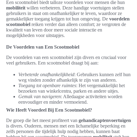
Een scootmobiel biedt talloze voordelen voor mensen die hun
mobiliteit
willen verbeteren. Deze handige voertuigen stellen
gebruikers in staat om onafhankelijker te leven, waardoor ze
gemakkelijker toegang krijgen tot hun omgeving. De
voordelen
scootmobiel
reiken verder dan alleen comfort; ze vergroten de
kwaliteit van leven door meer sociale interactie en
mogelijkheden voor uitstapjes.
De Voordelen van Een Scootmobiel
De voordelen van een scootmobiel zijn divers en cruciaal voor
veel gebruikers. Een scootmobiel draagt bij aan:
Verbeterde onafhankelijkheid
: Gebruikers kunnen zelf hun
weg vinden zonder afhankelijk te zijn van anderen.
Toegang tot openbare ruimtes
: Het vergemakkelijkt het
bezoeken van winkelcentra, parken en andere uitjes.
Gemak van navigeren
: Alledaagse activiteiten worden
eenvoudiger en minder vermoeiend.
Wie Heeft Voordeel Bij Een Scootmobiel?
De groep die het meest profiteert van
gehandicaptenvoertuigen
is divers. Ouderen, mensen met een lichamelijke beperking en
zelfs personen die tijdelijk hulp nodig hebben, kunnen baat
hebben bij een scootmobiel. De toegenomen
mobiliteit
stelt hen