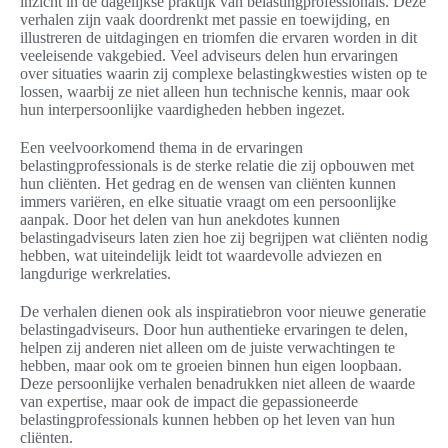
inzicht in de dagelijkse praktijk van belastingprofessionals. Deze
verhalen zijn vaak doordrenkt met passie en toewijding, en
illustreren de uitdagingen en triomfen die ervaren worden in dit
veeleisende vakgebied. Veel adviseurs delen hun ervaringen
over situaties waarin zij complexe belastingkwesties wisten op te
lossen, waarbij ze niet alleen hun technische kennis, maar ook
hun interpersoonlijke vaardigheden hebben ingezet.
Een veelvoorkomend thema in de ervaringen
belastingprofessionals is de sterke relatie die zij opbouwen met
hun cliënten. Het gedrag en de wensen van cliënten kunnen
immers variëren, en elke situatie vraagt om een persoonlijke
aanpak. Door het delen van hun anekdotes kunnen
belastingadviseurs laten zien hoe zij begrijpen wat cliënten nodig
hebben, wat uiteindelijk leidt tot waardevolle adviezen en
langdurige werkrelaties.
De verhalen dienen ook als inspiratiebron voor nieuwe generatie
belastingadviseurs. Door hun authentieke ervaringen te delen,
helpen zij anderen niet alleen om de juiste verwachtingen te
hebben, maar ook om te groeien binnen hun eigen loopbaan.
Deze persoonlijke verhalen benadrukken niet alleen de waarde
van expertise, maar ook de impact die gepassioneerde
belastingprofessionals kunnen hebben op het leven van hun
cliënten.