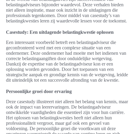
belastingadviseurs bijzonder waardevol. Deze verhalen bieden
niet alleen inspiratie, maar ook inzicht in de uitdagingen die
professionals tegenkomen. Door middel van casestudy’s van
belastingkwesties leren zij waardevolle lessen voor de toekomst.
Casestudy: Een uitdagende belastingkwestie oplossen
Een interessant voorbeeld betreft een belastingadviseur die
geconfronteerd werd met een complexe situatie van een
ondernemer. Deze ondernemer had moeite met het indienen van
correcte belastingaangiften door onduidelijke wetgeving.
Dankzij de expertise van de belastingadviseur kon er een
oplossing worden gevonden. Door het toepassen van een
strategische aanpak en grondige kennis van de wetgeving, leidde
dit uiteindelijk tot een succesvolle afronding van de kwestie.
Persoonlijke groei door ervaring
Deze casestudy illustreert niet alleen het belang van kennis, maar
ook de impact van leerervaringen. De belastingadviseur
ontwikkelde vaardigheden die essentieel zijn voor hun carrière.
Het oplossen van belastingkwesties heeft niet alleen hun
professionaliteit vergroot, maar gaf ook een gevoel van
voldoening. De persoonlijke groei die voortkwam uit deze
ervaringen weerspiegelt de waarde van continu leren en zich