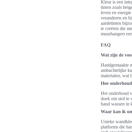
Kleur is een int
tinten zoals beig
leven en energie
veranderen en bi
aardetinten bij
te creëren die m
muurhangers een 
FAQ
Wat zijn de vo
Handgemaakte muu
ambachtelijke ku
materialen, wat b
Hoe onderhoud
Het onderhoud v
doek om stof te 
hand wassen in 
Waar kan ik u
Unieke wandklede
platforms die ha