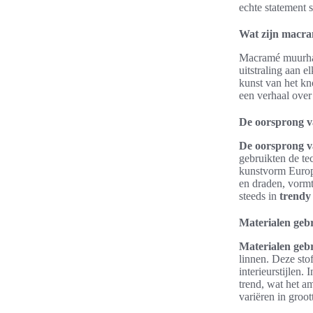
echte statement 
Wat zijn macr
Macramé muurhan
uitstraling aan 
kunst van het kno
een verhaal ove
De oorsprong 
De oorsprong 
gebruikten de te
kunstvorm Europ
en draden, vorm
steeds in
trendy
Materialen geb
Materialen geb
linnen. Deze sto
interieurstijlen.
trend, wat het 
variëren in groot