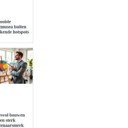
ooiste
tmusea buiten
ekende hotspots
esvol bouwen
en sterk
tenaarsmerk