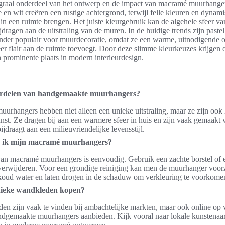
egraal onderdeel van het ontwerp en de impact van macramé muurhanger
e en wit creëren een rustige achtergrond, terwijl felle kleuren en dynam
 in een ruimte brengen. Het juiste kleurgebruik kan de algehele sfeer v
jdragen aan de uitstraling van de muren. In de huidige trends zijn paste
zonder populair voor muurdecoratie, omdat ze een warme, uitnodigende
eer flair aan de ruimte toevoegt. Door deze slimme kleurkeuzes krijgen
prominente plaats in modern interieurdesign.
ordelen van handgemaakte muurhangers?
rhangers hebben niet alleen een unieke uitstraling, maar ze zijn ook h
nst. Ze dragen bij aan een warmere sfeer in huis en zijn vaak gemaakt
ijdraagt aan een milieuvriendelijke levensstijl.
 ik mijn macramé muurhangers?
an macramé muurhangers is eenvoudig. Gebruik een zachte borstel of 
verwijderen. Voor een grondige reiniging kan men de muurhanger voorz
koud water en laten drogen in de schaduw om verkleuring te voorkome
nieke wandkleden kopen?
n zijn vaak te vinden bij ambachtelijke markten, maar ook online op 
ndgemaakte muurhangers aanbieden. Kijk vooral naar lokale kunstenaar