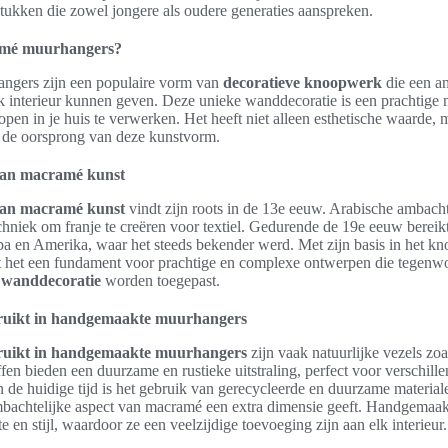
stukken die zowel jongere als oudere generaties aanspreken.
amé muurhangers?
gers zijn een populaire vorm van
decoratieve knoopwerk
die een a
elk interieur kunnen geven. Deze unieke wanddecoratie is een prachtige
pen in je huis te verwerken. Het heeft niet alleen esthetische waarde, 
r de oorsprong van deze kunstvorm.
van macramé kunst
van macramé kunst
vindt zijn roots in de 13e eeuw. Arabische ambach
chniek om franje te creëren voor textiel. Gedurende de 19e eeuw bereik
a en Amerika, waar het steeds bekender werd. Met zijn basis in het k
t het een fundament voor prachtige en complexe ontwerpen die tegenw
 wanddecoratie
worden toegepast.
ruikt in handgemaakte muurhangers
ruikt in handgemaakte muurhangers
zijn vaak natuurlijke vezels zoa
ffen bieden een duurzame en rustieke uitstraling, perfect voor verschill
 In de huidige tijd is het gebruik van gerecycleerde en duurzame materia
ambachtelijke aspect van macramé een extra dimensie geeft. Handgemaa
te en stijl, waardoor ze een veelzijdige toevoeging zijn aan elk interieur.