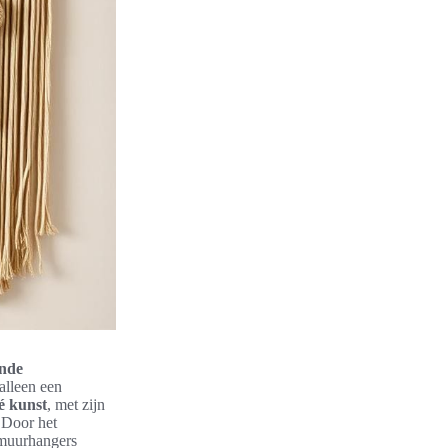
ende
 alleen een
 kunst
, met zijn
 Door het
 muurhangers