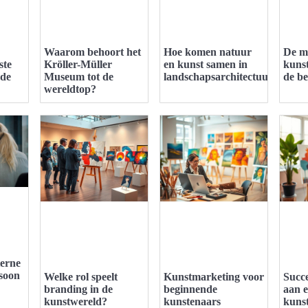
Waarom behoort het
Hoe komen natuur
De m
ste
Kröller-Müller
en kunst samen in
kuns
 de
Museum tot de
landschapsarchitectuur?
de b
wereldtop?
erne
soon
Welke rol speelt
Kunstmarketing voor
Succ
branding in de
beginnende
aan e
kunstwereld?
kunstenaars
kuns