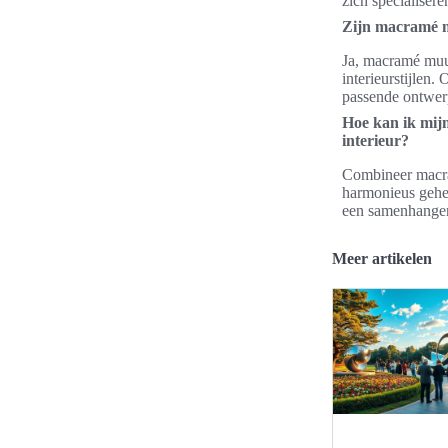
zich specialise
Zijn macramé mu
Ja, macramé muur
interieurstijlen.
passende ontwer
Hoe kan ik mij
interieur?
Combineer macra
harmonieus gehee
een samenhangend
Meer artikelen