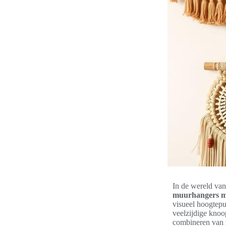
In de wereld va
muurhangers m
visueel hoogtepu
veelzijdige knoo
combineren van 