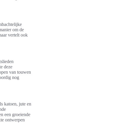
mbachtelijke
 manier om de
maar vertelt ook
tslieden
te deze
nopen van touwen
oordig nog
ls katoen, jute en
ende
len een groeiende
kte ontwerpen