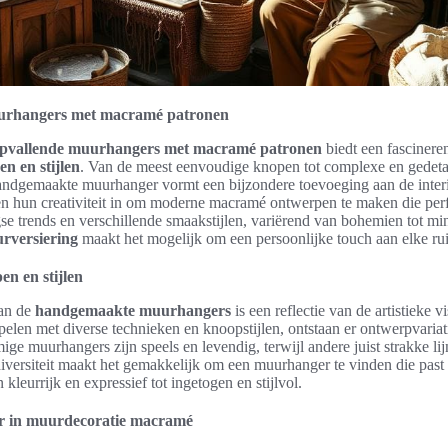
urhangers met macramé patronen
pvallende muurhangers met macramé patronen
biedt een fascineren
n en stijlen
. Van de meest eenvoudige knopen tot complexe en gedeta
andgemaakte muurhanger vormt een bijzondere toevoeging aan de interi
n hun creativiteit in om moderne macramé ontwerpen te maken die perf
se trends en verschillende smaakstijlen, variërend van bohemien tot min
rversiering
maakt het mogelijk om een persoonlijke touch aan elke ru
n en stijlen
an de
handgemaakte muurhangers
is een reflectie van de artistieke v
pelen met diverse technieken en knoopstijlen, ontstaan er ontwerpvariat
ige muurhangers zijn speels en levendig, terwijl andere juist strakke l
iversiteit maakt het gemakkelijk om een muurhanger te vinden die past
n kleurrijk en expressief tot ingetogen en stijlvol.
ur in muurdecoratie macramé