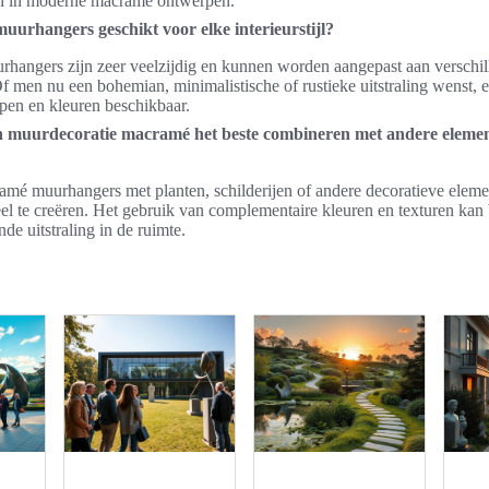
ren in moderne macramé ontwerpen.
urhangers geschikt voor elke interieurstijl?
hangers zijn zeer veelzijdig en kunnen worden aangepast aan verschi
 Of men nu een bohemian, minimalistische of rustieke uitstraling wenst, er
pen en kleuren beschikbaar.
n muurdecoratie macramé het beste combineren met andere elemen
mé muurhangers met planten, schilderijen of andere decoratieve elem
l te creëren. Het gebruik van complementaire kleuren en texturen kan 
e uitstraling in de ruimte.