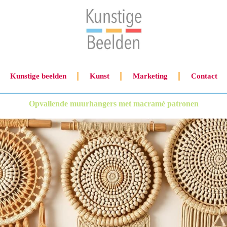
Kunstige beelden
Kunst
Marketing
Contact
Opvallende muurhangers met macramé patronen