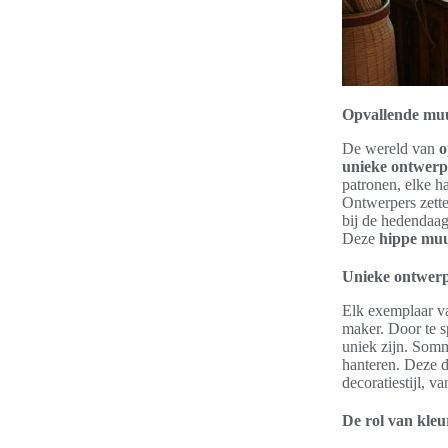
Opvallende mu
De wereld van
o
unieke ontwerpe
patronen, elke h
Ontwerpers zette
bij de hedendaag
Deze
hippe muu
Unieke ontwerpe
Elk exemplaar v
maker. Door te s
uniek zijn. Somm
hanteren. Deze d
decoratiestijl, va
De rol van kle