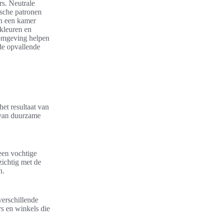
s. Neutrale
ische patronen
an een kamer
lkleuren en
 omgeving helpen
 de opvallende
et resultaat van
 van duurzame
een vochtige
ichtig met de
n.
verschillende
s en winkels die