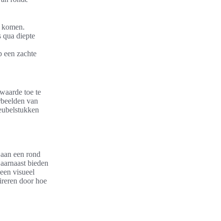
n komen.
s qua diepte
p een zachte
 waarde toe te
rbeelden van
eubelstukken
 aan een rond
Daarnaast bieden
 een visueel
pireren door hoe