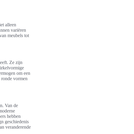
et alleen
unnen variëren
, van meubels tot
eft. Ze zijn
cirkelvormige
 vermogen om een
n ronde vormen
en. Van de
 moderne
pers hebben
gn geschiedenis
aan veranderende