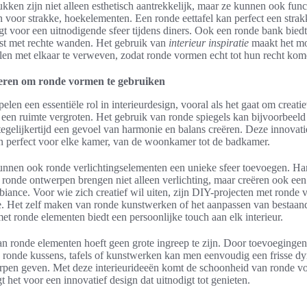
ken zijn niet alleen esthetisch aantrekkelijk, maar ze kunnen ook func
n voor strakke, hoekelementen. Een ronde eettafel kan perfect een str
gt voor een uitnodigende sfeer tijdens diners. Ook een ronde bank biedt
ast met rechte wanden. Het gebruik van
interieur inspiratie
maakt het mo
ijlen met elkaar te verweven, zodat ronde vormen echt tot hun recht kom
eren om ronde vormen te gebruiken
len een essentiële rol in interieurdesign, vooral als het gaat om creati
n een ruimte vergroten. Het gebruik van ronde spiegels kan bijvoorbeel
tegelijkertijd een gevoel van harmonie en balans creëren. Deze innovat
n perfect voor elke kamer, van de woonkamer tot de badkamer.
kunnen ook ronde verlichtingselementen een unieke sfeer toevoegen. H
ronde ontwerpen brengen niet alleen verlichting, maar creëren ook een
iance. Voor wie zich creatief wil uiten, zijn DIY-projecten met ronde
ie. Het zelf maken van ronde kunstwerken of het aanpassen van bestaan
t ronde elementen biedt een persoonlijke touch aan elk interieur.
an ronde elementen hoeft geen grote ingreep te zijn. Door toevoegingen
s ronde kussens, tafels of kunstwerken kan men eenvoudig een frisse d
pen geven. Met deze interieurideeën komt de schoonheid van ronde vo
gt het voor een innovatief design dat uitnodigt tot genieten.