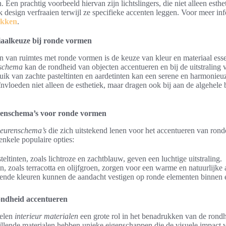
. Een prachtig voorbeeld hiervan zijn lichtslingers, die niet alleen esthe
jk design verfraaien terwijl ze specifieke accenten leggen. Voor meer in
ikken
.
iaalkeuze bij ronde vormen
n van ruimtes met ronde vormen is de keuze van kleur en materiaal ess
nschema
kan de rondheid van objecten accentueren en bij de uitstraling 
uik van zachte pasteltinten en aardetinten kan een serene en harmonieuz
nvloeden niet alleen de esthetiek, maar dragen ook bij aan de algehele
renschema’s voor ronde vormen
leurenschema’s
die zich uitstekend lenen voor het accentueren van ron
enkele populaire opties:
teltinten, zoals lichtroze en zachtblauw, geven een luchtige uitstraling.
n, zoals terracotta en olijfgroen, zorgen voor een warme en natuurlijke
rende kleuren kunnen de aandacht vestigen op ronde elementen binnen 
ondheid accentueren
pelen
interieur materialen
een grote rol in het benadrukken van de rond
illende materialen hebben unieke eigenschappen die de visuele impact 