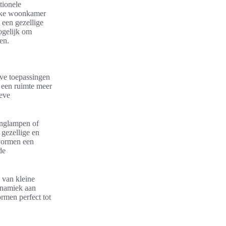
tionele
akke woonkamer
 een gezellige
gelijk om
en.
eve toepassingen
d een ruimte meer
ieve
anglampen of
 gezellige en
 vormen een
de
 van kleine
ynamiek aan
rmen perfect tot