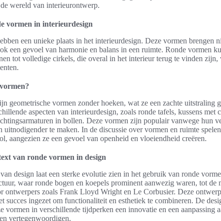
 de wereld van interieurontwerp.
e vormen in interieurdesign
ben een unieke plaats in het interieurdesign. Deze vormen brengen ni
ook een gevoel van harmonie en balans in een ruimte. Ronde vormen k
nen tot volledige cirkels, die overal in het interieur terug te vinden zijn
enten.
 vormen?
n geometrische vormen zonder hoeken, wat ze een zachte uitstraling ge
chillende aspecten van interieurdesign, zoals ronde tafels, kussens met 
lichtingsarmaturen in bollen. Deze vormen zijn populair vanwege hun
 uitnodigender te maken. In de discussie over vormen en ruimte spele
rol, aangezien ze een gevoel van openheid en vloeiendheid creëren.
text van ronde vormen in design
van design laat een sterke evolutie zien in het gebruik van ronde vorm
ectuur, waar ronde bogen en koepels prominent aanwezig waren, tot de
oor ontwerpers zoals Frank Lloyd Wright en Le Corbusier. Deze ontwer
 succes ingezet om functionaliteit en esthetiek te combineren. De desi
ze vormen in verschillende tijdperken een innovatie en een aanpassing 
men vertegenwoordigen.