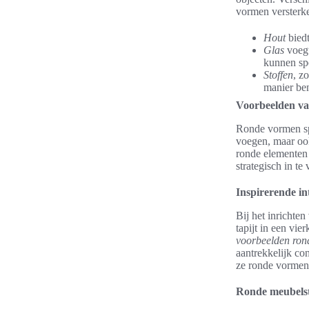
vormen versterk
Hout
biedt
Glas
voegt
kunnen sp
Stoffen
, z
manier be
Voorbeelden va
Ronde vormen spe
voegen, maar ook
ronde elementen 
strategisch in t
Inspirerende i
Bij het inrichte
tapijt in een vi
voorbeelden ro
aantrekkelijk co
ze ronde vormen 
Ronde meubelst