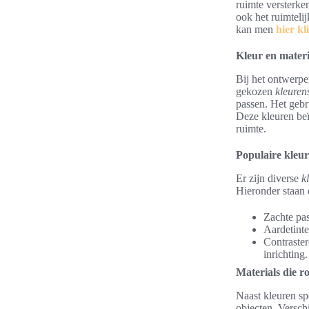
ruimte versterken
ook het ruimteli
kan men
hier kl
Kleur en mater
Bij het ontwerpe
gekozen
kleure
passen. Het gebr
Deze kleuren beï
ruimte.
Populaire kleu
Er zijn diverse
k
Hieronder staan 
Zachte pas
Aardetinte
Contraste
inrichting.
Materials die r
Naast kleuren s
objecten. Versch