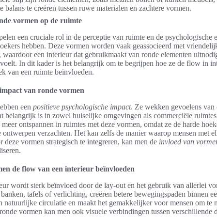
te balans te creëren tussen ruwe materialen en zachtere vormen.
onde vormen op de ruimte
len een cruciale rol in de perceptie van ruimte en de psychologische e
oekers hebben. Deze vormen worden vaak geassocieerd met vriendelij
 waardoor een interieur dat gebruikmaakt van ronde elementen uitnodi
elt. In dit kader is het belangrijk om te begrijpen hoe ze de flow in in
ek van een ruimte beïnvloeden.
 impact van ronde vormen
ebben een
positieve psychologische impact
. Ze wekken gevoelens van 
at belangrijk is in zowel huiselijke omgevingen als commerciële ruimt
 meer ontspannen in ruimtes met deze vormen, omdat ze de harde hoek
re ontwerpen verzachten. Het kan zelfs de manier waarop mensen met e
 deze vormen strategisch te integreren, kan men de
invloed van vorme
liseren.
en de flow van een interieur beïnvloeden
ieur wordt sterk beïnvloed door de lay-out en het gebruik van allerlei 
 banken, tafels of verlichting, creëren betere bewegingspaden binnen ee
en natuurlijke circulatie en maakt het gemakkelijker voor mensen om te
 ronde vormen kan men ook visuele verbindingen tussen verschillende 