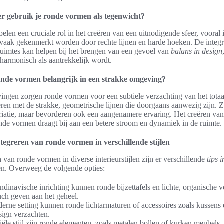
r gebruik je ronde vormen als tegenwicht?
len een cruciale rol in het creëren van een uitnodigende sfeer, vooral 
vaak gekenmerkt worden door rechte lijnen en harde hoeken. De integr
uimtes kan helpen bij het brengen van een gevoel van
balans in design
 harmonisch als aantrekkelijk wordt.
nde vormen belangrijk in een strakke omgeving?
ingen zorgen ronde vormen voor een subtiele verzachting van het tota
ren met de strakke, geometrische lijnen die doorgaans aanwezig zijn. Z
ariatie, maar bevorderen ook een aangenamere ervaring. Het creëren van
ende vormen draagt bij aan een betere stroom en dynamiek in de ruimte.
ntegreren van ronde vormen in verschillende stijlen
n van ronde vormen in diverse interieurstijlen zijn er verschillende
tips 
en. Overweeg de volgende opties:
ndinavische inrichting kunnen ronde bijzettafels en lichte, organische
uch geven aan het geheel.
erne setting kunnen ronde lichtarmaturen of accessoires zoals kussens 
sign verzachten.
riële stijl zijn ronde elementen, zoals metalen bollen of kurken meubels