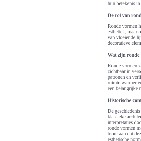
hun betekenis in
De rol van rond
Ronde vormen heb
esthetiek, maar 
van vloeiende lij
decoratieve elem
Wat zijn ronde
Ronde vormen zij
zichtbaar in vers
patronen en ver
ruimte warmer en
een belangrijke 
Historische con
De geschiedenis 
klassieke archit
interpretaties d
ronde vormen met
toont aan dat de
esthetische nor