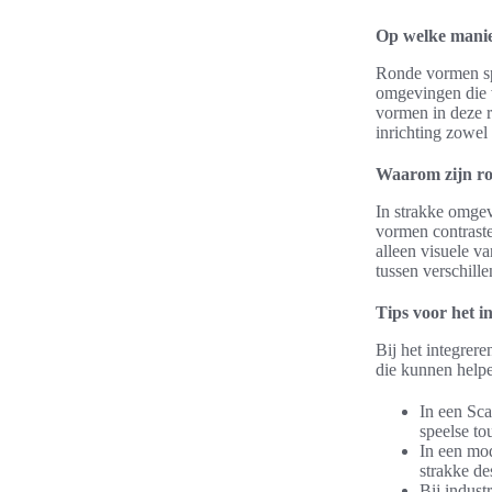
Op welke manie
Ronde vormen spe
omgevingen die 
vormen in deze r
inrichting zowel
Waarom zijn ro
In strakke omgev
vormen contraste
alleen visuele v
tussen verschill
Tips voor het i
Bij het integrere
die kunnen help
In een Sca
speelse to
In een mod
strakke de
Bij indust