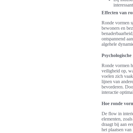
interessan
Effecten van r
Ronde vormen spe
bewoners en bez
benaderbaarheid,
ontspannend aanvo
algehele dynami
Psychologische
Ronde vormen h
veiligheid op, w
voelen zich vaak
lijnen van ande
bevorderen. Door
interactie optima
Hoe ronde vorm
De flow in inter
elementen, zoals
draagt bij aan e
het plaatsen van