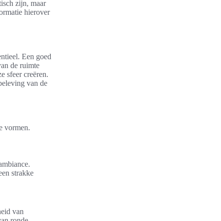
tisch zijn, maar
formatie hierover
entieel. Een goed
van de ruimte
e sfeer creëren.
 beleving van de
de vormen.
 ambiance.
een strakke
heid van
van ronde