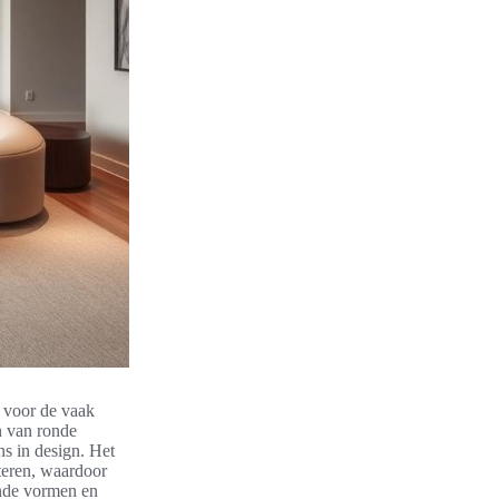
n voor de vaak
n van ronde
ns in design. Het
teren, waardoor
onde vormen en