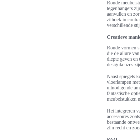
Ronde meubelstuk
tegenhangers zij
aanvullen en zor
zithoek in contr
verschillende st
Creatieve mani
Ronde vormen spe
die de allure va
diepte geven en 
designkeuzes zij
Naast spiegels 
vloerlampen met 
uitnodigende amb
fantastische opt
meubelstukken me
Het integreren v
accessoires zoal
bestaande ontwer
zijn recht en zor
FAQ