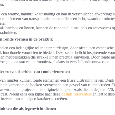
en:
 een warme, natuurlijke uitstraling en kan in verschillende afwerkinge
 een element van transparantie toe en reflecteert licht, waardoor ruimte
elen.
oals bamboe en linnen, kunnen de rondheid in meubels en accessoires o
nadrukken.
n ronde vormen in de praktijk
len een belangrijke rol in interieurdesign, door niet alleen esthetische
 functionele voordelen te bieden. Deze sectie belicht inspirerende voo
en meubelstukken die strakke lijnen prachtig aanvullen. Door ronde m
e voegen, ontstaat een harmonieuze balans in verschillende ontwerpen.
nterieurvoorbeelden van ronde elementen
n van ruimtes kunnen ronde elementen een frisse uitstraling geven. Denk
erkante kamer dat de hoeken verzacht en een gevoel van ruimte creëert. 
nde vormen
in projecten met originele lampen, zoals die uit de jaren ’70,
ntrast. Neem eens een kijkje naar deze
design referenties
en laat je ins
inzetten om een eigen karakter te creëren.
ukken die als tegenwicht dienen