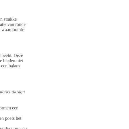
in strakke
atie van ronde
, waardoor de
albeeld. Deze
e bieden niet
 een balans
interieurdesign
 vormen een
en poefs het
, perfect om een