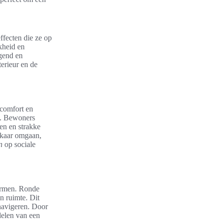
ffecten die ze op
kheid en
gend en
terieur en de
comfort en
es. Bewoners
en en strakke
lkaar omgaan,
n
op sociale
vormen. Ronde
n ruimte. Dit
 navigeren. Door
delen van een