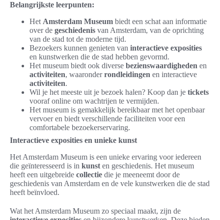
Belangrijkste leerpunten:
Het
Amsterdam Museum
biedt een schat aan informatie
over de
geschiedenis
van Amsterdam, van de oprichting
van de stad tot de moderne tijd.
Bezoekers kunnen genieten van
interactieve exposities
en kunstwerken die de stad hebben gevormd.
Het museum biedt ook diverse
bezienswaardigheden
en
activiteiten
, waaronder
rondleidingen
en interactieve
activiteiten
.
Wil je het meeste uit je bezoek halen? Koop dan je
tickets
vooraf online om wachtrijen te vermijden.
Het museum is gemakkelijk bereikbaar met het openbaar
vervoer en biedt verschillende faciliteiten voor een
comfortabele bezoekerservaring.
Interactieve exposities en unieke kunst
Het Amsterdam Museum is een unieke ervaring voor iedereen
die geïnteresseerd is in
kunst
en geschiedenis. Het museum
heeft een uitgebreide
collectie
die je meeneemt door de
geschiedenis van Amsterdam en de vele kunstwerken die de stad
heeft beïnvloed.
Wat het Amsterdam Museum zo speciaal maakt, zijn de
interactieve exposities
en bijzondere kunstwerken. Deze bieden