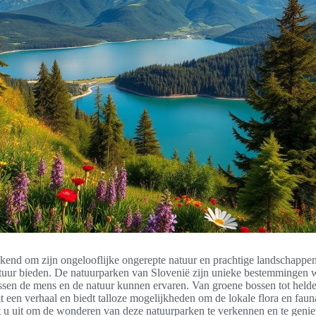
ekend om zijn ongelooflijke ongerepte natuur en prachtige landschappen
ntuur bieden. De natuurparken van Slovenië zijn unieke bestemmingen 
ssen de mens en de natuur kunnen ervaren. Van groene bossen tot helde
lt een verhaal en biedt talloze mogelijkheden om de lokale flora en faun
gt u uit om de wonderen van deze natuurparken te verkennen en te genie