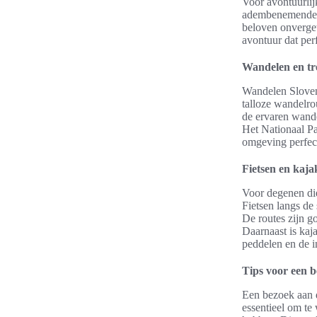
Voor avontuurlij
adembenemende wa
beloven onverget
avontuur dat perf
Wandelen en tr
Wandelen Sloveni
talloze wandelro
de ervaren wande
Het Nationaal Pa
omgeving perfect
Fietsen en kaj
Voor degenen die
Fietsen langs de 
De routes zijn 
Daarnaast is kaj
peddelen en de 
Tips voor een 
Een bezoek aan d
essentieel om te