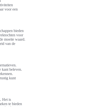
n
iviteiten
aar voor een
dschappen bieden
trektochten voor
 de moeite waard.
eid van de
ernatieven.
e kant beleven.
rkennen.
rustig kunt
 Het is
arken te bieden