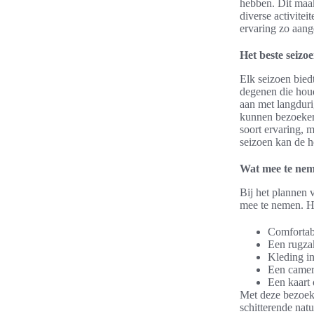
hebben. Dit maak
diverse activite
ervaring zo aang
Het beste seizo
Elk seizoen bied
degenen die houd
aan met langduri
kunnen bezoekers
soort ervaring, 
seizoen kan de h
Wat mee te ne
Bij het plannen 
mee te nemen. Hi
Comfortab
Een rugza
Kleding i
Een camer
Een kaart
Met deze bezoek 
schitterende nat