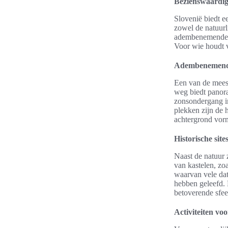
Bezienswaardig
Slovenië biedt e
zowel de natuurl
adembenemende ui
Voor wie houdt v
Adembenemende
Een van de meest
weg biedt panora
zonsondergang in
plekken zijn de 
achtergrond vorm
Historische site
Naast de natuur z
van kastelen, zo
waarvan vele dat
hebben geleefd. 
betoverende sfee
Activiteiten voo