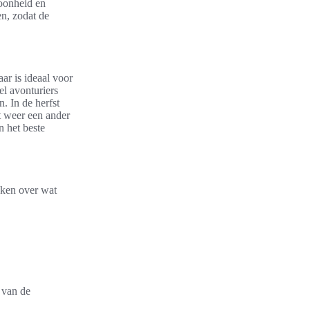
hoonheid en
en, zodat de
ar is ideaal voor
l avonturiers
. In de herfst
t weer een ander
n het beste
nken over wat
 van de