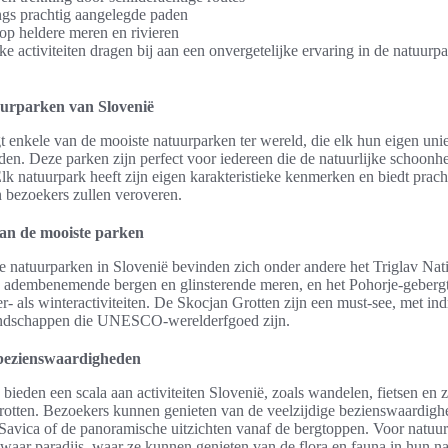
ngs prachtig aangelegde paden
op heldere meren en rivieren
ke activiteiten dragen bij aan een onvergetelijke ervaring in de natuurp
urparken van Slovenië
t enkele van de mooiste natuurparken ter wereld, die elk hun eigen un
ieden. Deze parken zijn perfect voor iedereen die de natuurlijke schoonh
lk natuurpark heeft zijn eigen karakteristieke kenmerken en biedt pracht
n bezoekers zullen veroveren.
van de mooiste parken
 natuurparken in Slovenië bevinden zich onder andere het Triglav Nat
adembenemende bergen en glinsterende meren, en het Pohorje-gebergte,
- als winteractiviteiten. De Skocjan Grotten zijn een must-see, met 
andschappen die UNESCO-werelderfgoed zijn.
 bezienswaardigheden
bieden een scala aan activiteiten Slovenië, zoals wandelen, fietsen en z
otten. Bezoekers kunnen genieten van de veelzijdige bezienswaardigh
Savica of de panoramische uitzichten vanaf de bergtoppen. Voor natuurl
waar paradijs, waar ze kunnen genieten van de flora en fauna in hun na