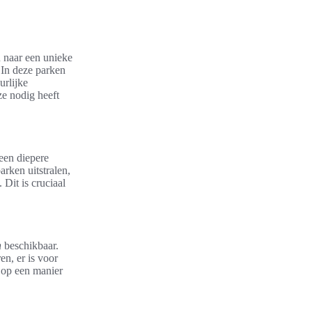
 naar een unieke
 In deze parken
urlijke
ze nodig heeft
een diepere
rken uitstralen,
 Dit is cruciaal
n
beschikbaar.
n, er is voor
 op een manier