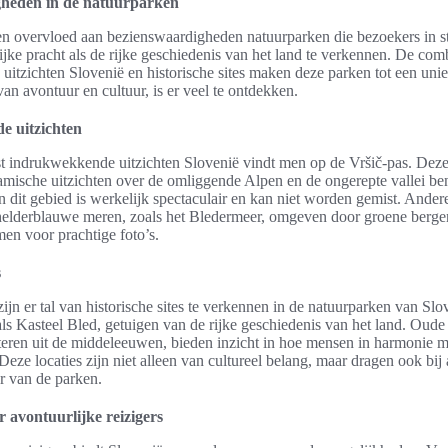
heden in de natuurparken
en overvloed aan bezienswaardigheden natuurparken die bezoekers in st
ijke pracht als de rijke geschiedenis van het land te verkennen. De com
tzichten Slovenië en historische sites maken deze parken tot een un
an avontuur en cultuur, is er veel te ontdekken.
 uitzichten
 indrukwekkende uitzichten Slovenië vindt men op de Vršič-pas. Deze
mische uitzichten over de omliggende Alpen en de ongerepte vallei b
 dit gebied is werkelijk spectaculair en kan niet worden gemist. Ander
helderblauwe meren, zoals het Bledermeer, omgeven door groene bergen
en voor prachtige foto’s.
s
ijn er tal van historische sites te verkennen in de natuurparken van Slo
als Kasteel Bled, getuigen van de rijke geschiedenis van het land. Oude
eren uit de middeleeuwen, bieden inzicht in hoe mensen in harmonie m
Deze locaties zijn niet alleen van cultureel belang, maar dragen ook bij
r van de parken.
r avontuurlijke reizigers