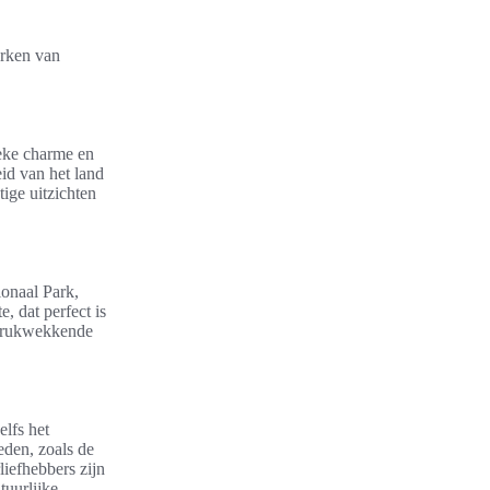
arken van
ieke charme en
eid van het land
ige uitzichten
ionaal Park,
 dat perfect is
indrukwekkende
elfs het
eden, zoals de
iefhebbers zijn
tuurlijke