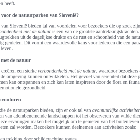
n heeft.
voor de natuurparken van Slovenië?
van Slovenië bieden tal van voordelen voor bezoekers die op zoek zijn
bondenheid met de natuur
is een van de grootste aantrekkingskrachten.
ugtrekken uit de dagelijkse drukte en de rust en schoonheid van de natu
g genieten. Dit vormt een waardevolle kans voor iedereen die een pau
 leven.
 met de natuur
 creëren een sterke
verbondenheid met de natuur
, waardoor bezoekers 
de omgeving kunnen ontwikkelen. Het gevoel van sereniteit dat deze pa
men kan ontspannen en zich kan laten inspireren door de flora en fauna.
 emotionele gezondheid.
 avonturen
die de natuurparken bieden, zijn er ook tal van
avontuurlijke activiteite
en van adembenemende landschappen tot het observeren van wilde diere
Deze ervaringen maken het mogelijk om te genieten van het buitenleven
rgeten zal worden. Bezoekers kunnen deelnemen aan activiteiten zoals:
n trekking door schilderachtige routes