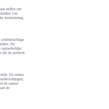
aat stellen om
binaties van
ieke bestemming.
 schilderachtige
eneden. De
e opmerkelijke
 die de perfecte
venië. De ruïnes
 nederzettingen,
et de natuur
 aan de