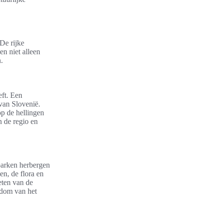
De rijke
en niet alleen
.
eft. Een
 van Slovenië.
p de hellingen
n de regio en
parken herbergen
en, de flora en
eten van de
kdom van het