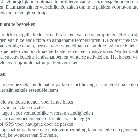
t het mogelijk om optimaal te profiteren van de seizoensgebonden sc
iten. Daarnaast zijn er verschillende zaken om in te pakken voor avontur
enaam mogelijk verloopt.
en om te bezoeken
t unieke mogelijkheden voor bezoekers van de natuurparken. Het voorja
en van bloeiende flora en aangename temperaturen. De zomer trekt vee
ge zonnige dagen, perfect voor wandelingen en andere buitenactiviteiten
 genieten van prachtige herfstkleuren en een rustige sfeer. Winter bied
met sneeuwbedekte landschappen en winterse activiteiten. Het kiezen va
ele ervaring in de natuurparken verrijken.
men
van een bezoek aan de natuurparken is het belangrijk om goed na te de
er zijn enkele essentiële items:
ele wandelschoenen voor lange hikes
k voor snacks en water
n lagen voor veranderlijke weersomstandigheden
a om adembenemende uitzichten vast te leggen
 of GPS voor navigatie door de parken
tips natuurparken en de juiste voorbereiding kunnen iedereen genieten
uurlijke wonders van Slovenië.