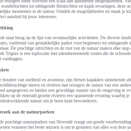
ke reizigers biedt Slovenië een scala aan spannende mogelijkheden. Va
ndeltochten tot uitdagende fietstochten en kajak ervaringen, deze act
elijke momenten in de natuur. Ontdek de mogelijkheden en maak je kl
ect aansluit bij jouw interesses.
ekking
ë staat hoog op de lijst van avontuurlijke activiteiten. De diverse lan
utes, variërend van gemakkelijke paden voor beginners tot uitdagende 
laar. De prachtige uitzichten en de rust van de natuur maken elke stap
rk Triglav is een toplocatie met adembenemende routes die de schoonh
 vastleggen.
akken
 houden van snelheid en avontuur, zijn fietsen kajakken uitstekende alt
schilderachtige meren en rivieren laat reizigers de natuur van een ander
goed aangegeven en bieden een geweldige manier om de omgeving te ve
akken op de emerald groene rivieren een spannende ervaring waarbij je 
indrukwekkende natuur om je heen kunt bewonderen.
bezoek aan de natuurparken
e prachtige natuurparken van Slovenië vraagt om goede voorbereiding.
 weten wanneer het beste seizoen is om te genieten van alles wat deze p