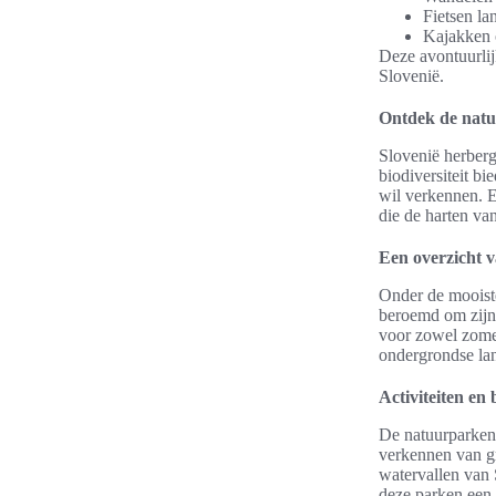
Fietsen la
Kajakken 
Deze avontuurlij
Slovenië.
Ontdek de natu
Slovenië herberg
biodiversiteit b
wil verkennen. E
die de harten va
Een overzicht 
Onder de mooiste
beroemd om zijn 
voor zowel zomer
ondergrondse l
Activiteiten en
De natuurparken 
verkennen van gr
watervallen van 
deze parken een 