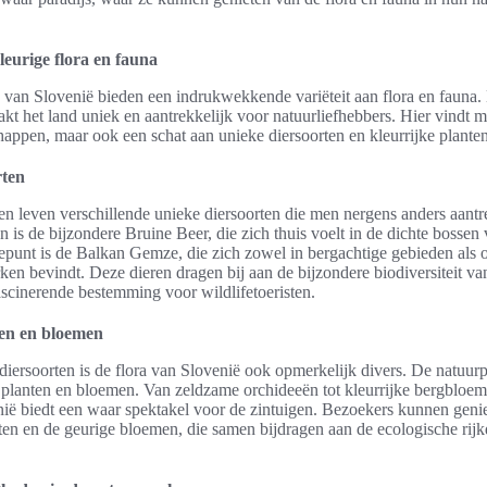
eurige flora en fauna
van Slovenië bieden een indrukwekkende variëteit aan flora en fauna. 
akt het land uniek en aantrekkelijk voor natuurliefhebbers. Hier vindt m
happen, maar ook een schat aan unieke diersoorten en kleurrijke planten
rten
en leven verschillende unieke diersoorten die men nergens anders aantr
n is de bijzondere Bruine Beer, die zich thuis voelt in de dichte bossen
punt is de Balkan Gemze, die zich zowel in bergachtige gebieden als o
ken bevindt. Deze dieren dragen bij aan de bijzondere biodiversiteit va
scinerende bestemming voor wildlifetoeristen.
ten en bloemen
diersoorten is de flora van Slovenië ook opmerkelijk divers. De natuur
e planten en bloemen. Van zeldzame orchideeën tot kleurrijke bergbloem
ië biedt een waar spektakel voor de zintuigen. Bezoekers kunnen geni
hten en de geurige bloemen, die samen bijdragen aan de ecologische rij