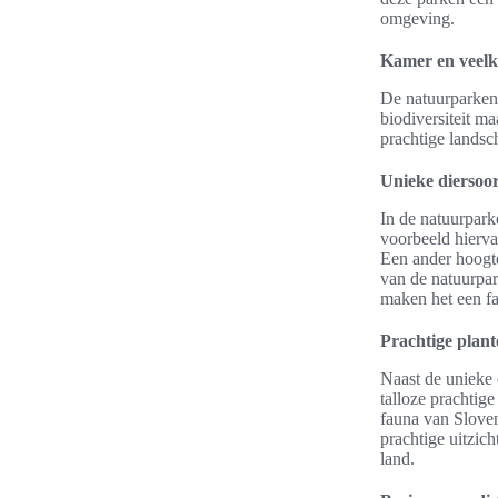
omgeving.
Kamer en veelkl
De natuurparken 
biodiversiteit ma
prachtige landsc
Unieke diersoo
In de natuurpark
voorbeeld hierva
Een ander hoogte
van de natuurpar
maken het een fa
Prachtige plan
Naast de unieke 
talloze prachtig
fauna van Sloven
prachtige uitzic
land.