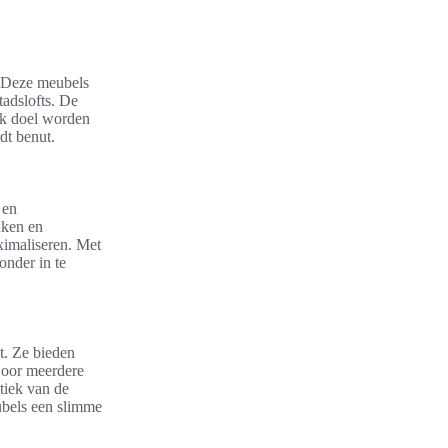
. Deze meubels
tadslofts. De
iek doel worden
dt benut.
 en
nken en
ximaliseren. Met
onder in te
t. Ze bieden
Door meerdere
etiek van de
ubels een slimme