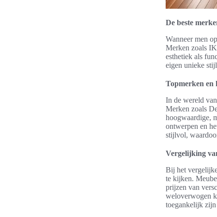
De beste merke
Wanneer men op z
Merken zoals IK
esthetiek als fu
eigen unieke stij
Topmerken en 
In de wereld va
Merken zoals De
hoogwaardige, m
ontwerpen en het
stijlvol, waardoo
Vergelijking va
Bij het vergelijk
te kijken. Meube
prijzen van vers
weloverwogen keu
toegankelijk zij