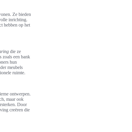
wonen. Ze bieden
olle inrichting.
act hebben op het
aring
die ze
s zoals een bank
oners hun
inder meubels
ionele ruimte.
oderne ontwerpen.
sch, maar ook
ersterken. Door
ving creëren die