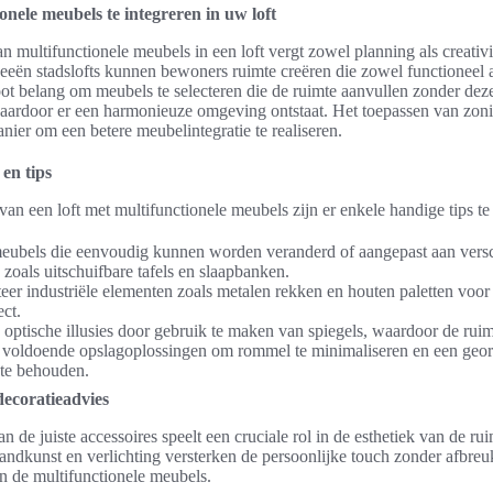
onele meubels te integreren in uw loft
n multifunctionele meubels in een loft vergt zowel planning als creativi
ideeën stadslofts kunnen bewoners ruimte creëren die zowel functioneel a
root belang om meubels te selecteren die de ruimte aanvullen zonder deze
aardoor er een harmonieuze omgeving ontstaat. Het toepassen van zoni
nier om een betere meubelintegratie te realiseren.
 en tips
 van een loft met multifunctionele meubels zijn er enkele handige tips 
eubels die eenvoudig kunnen worden veranderd of aangepast aan versc
 zoals uitschuifbare tafels en slaapbanken.
er industriële elementen zoals metalen rekken en houten paletten voo
ect.
ptische illusies door gebruik te maken van spiegels, waardoor de ruimte
 voldoende opslagoplossingen om rommel te minimaliseren en een geor
g te behouden.
decoratieadvies
 de juiste accessoires speelt een cruciale rol in de esthetiek van de ru
andkunst en verlichting versterken de persoonlijke touch zonder afbreu
an de multifunctionele meubels.