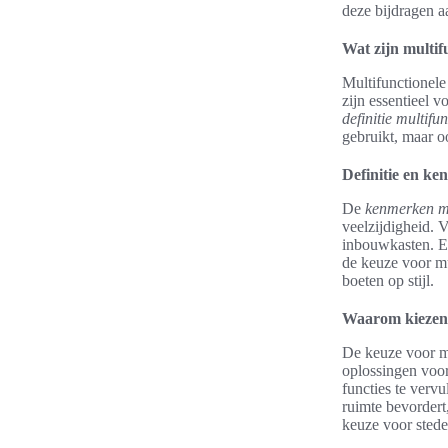
deze bijdragen aa
Wat zijn multif
Multifunctionele
zijn essentieel 
definitie multifu
gebruikt, maar o
Definitie en k
De
kenmerken mu
veelzijdigheid. 
inbouwkasten. El
de keuze voor mu
boeten op stijl.
Waarom kiezen 
De keuze voor mu
oplossingen voor
functies te vervu
ruimte bevordert
keuze voor stedel