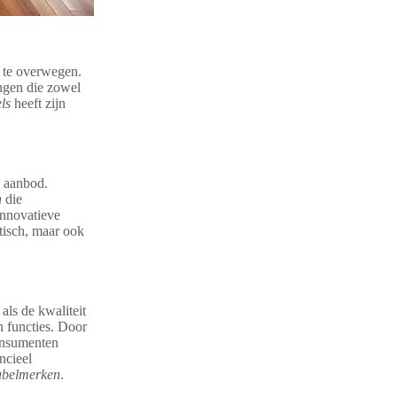
n te overwegen.
ngen die zowel
ls
heeft zijn
 aanbod.
n
die
innovatieve
tisch, maar ook
als de kwaliteit
n functies. Door
onsumenten
ncieel
ubelmerken
.