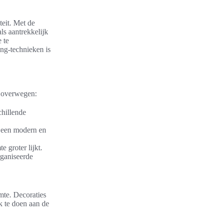
teit. Met de
ls aantrekkelijk
 te
ng-technieken is
te overwegen:
hillende
r een modern en
 groter lijkt.
ganiseerde
imte. Decoraties
k te doen aan de