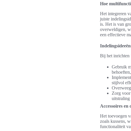
Hoe multifuncti
Het integreren va
juiste indelings
is. Het is van g
overweldigen, w
een effectieve ma
Indelingsideeën
Bij het inrichten
Gebruik m
behoeften,
Implemente
stijlvol eff
Overweeg o
Zorg voor
uitstralin
Accessoires en 
Het toevoegen van
zoals kussens, w
functionaliteit v