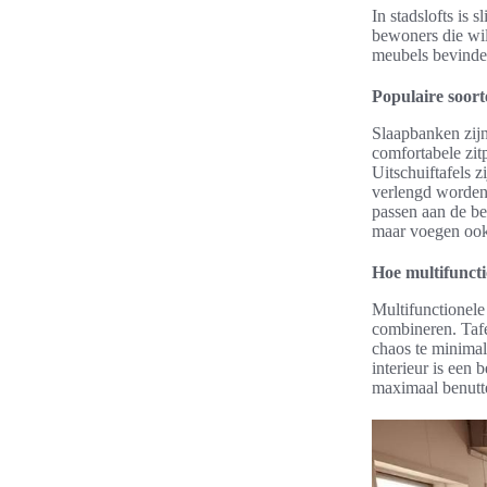
In stadslofts is
bewoners die wil
meubels bevinden
Populaire soort
Slaapbanken zijn
comfortabele zit
Uitschuiftafels z
verlengd worden 
passen aan de b
maar voegen ook s
Hoe multifuncti
Multifunctionele 
combineren. Tafe
chaos te minimali
interieur is een 
maximaal benutt