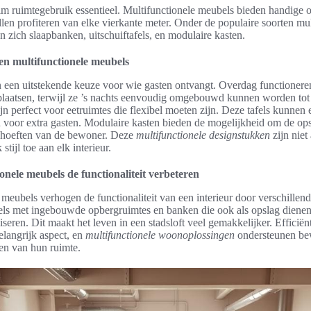
 slim ruimtegebruik essentieel. Multifunctionele meubels bieden handige
len profiteren van elke vierkante meter. Onder de populaire soorten mul
 zich slaapbanken, uitschuiftafels, en modulaire kasten.
en multifunctionele meubels
 een uitstekende keuze voor wie gasten ontvangt. Overdag functioneren
plaatsen, terwijl ze ’s nachts eenvoudig omgebouwd kunnen worden tot
ijn perfect voor eetruimtes die flexibel moeten zijn. Deze tafels kunnen
voor extra gasten. Modulaire kasten bieden de mogelijkheid om de ops
ehoeften van de bewoner. Deze
multifunctionele designstukken
zijn niet
tijl toe aan elk interieur.
onele meubels de functionaliteit verbeteren
meubels verhogen de functionaliteit van een interieur door verschillend
ls met ingebouwde opbergruimtes en banken die ook als opslag dienen
seren. Dit maakt het leven in een stadsloft veel gemakkelijker. Efficiënt
belangrijk aspect, en
multifunctionele woonoplossingen
ondersteunen bew
en van hun ruimte.