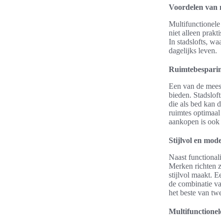
Voordelen van m
Multifunctionele
niet alleen prakt
In stadslofts, w
dagelijks leven.
Ruimtebespari
Een van de meest
bieden. Stadslof
die als bed kan 
ruimtes optimaal
aankopen is ook 
Stijlvol en mo
Naast functional
Merken richten z
stijlvol maakt. 
de combinatie va
het beste van tw
Multifunctionel