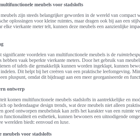
ultifunctionele meubels voor stadslofts
 meubels zijn steeds belangrijker geworden in de wereld van compact 
ische oplossingen voor kleine ruimtes, maar dragen ook bij aan een stijlv
aar elke vierkante meter telt, kunnen deze meubels een aanzienlijke imp
ng
 significante voordelen van multifunctionele meubels is de
ruimtebesp
ts hebben vaak beperkte vierkante meters. Door het gebruik van meubel
dienen of tafels die gemakkelijk kunnen worden ingeklapt, kunnen bew
 indelen. Dit helpt bij het creëren van een praktische leefomgeving. M
een pluspunt, omdat dit bijdraagt aan een meer georganiseerde en funct
dern ontwerp
iteit komen multifunctionele meubels stadslofts in aantrekkelijke en m
ich op hedendaagse design trends, wat deze meubels niet alleen prakti
Een goed ontworpen meubelstuk kan zelfs het karakter van een ruimte v
n functionaliteit en esthetiek, kunnen bewoners een uitnodigende omge
ee werelden biedt: eenvoud en luxe.
e meubels voor stadslofts