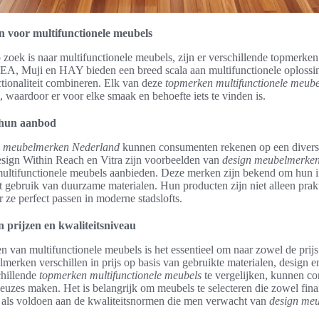
n voor multifunctionele meubels
oek is naar multifunctionele meubels, zijn er verschillende topmerke
EA, Muji en HAY bieden een breed scala aan multifunctionele oplossi
nctionaliteit combineren. Elk van deze
topmerken multifunctionele meube
l, waardoor er voor elke smaak en behoefte iets te vinden is.
hun aanbod
n
meubelmerken Nederland
kunnen consumenten rekenen op een divers
sign Within Reach en Vitra zijn voorbeelden van
design meubelmerke
ultifunctionele meubels aanbieden. Deze merken zijn bekend om hun 
 gebruik van duurzame materialen. Hun producten zijn niet alleen prak
r ze perfect passen in moderne stadslofts.
n prijzen en kwaliteitsniveau
en van multifunctionele meubels is het essentieel om naar zowel de prijs 
lmerken verschillen in prijs op basis van gebruikte materialen, design e
chillende
topmerken multifunctionele meubels
te vergelijken, kunnen c
zes maken. Het is belangrijk om meubels te selecteren die zowel fina
n als voldoen aan de kwaliteitsnormen die men verwacht van
design me