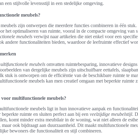
n een stijlvolle levensstijl in een stedelijke omgeving.
unctionele meubels?
 meubels zijn ontwerpen die meerdere functies combineren in één stuk
voor het optimaliseren van ruimte, vooral in de compacte omgeving van s
nctionele meubels
verwijst naar artikelen die niet enkel voor een specif
ok andere functionaliteiten bieden, waardoor de leefruimte effectief wor
enmerken
ltifunctionele meubels
omvatten ruimtebesparing, innovatieve designs
Voorbeelden van dergelijke meubels zijn uitschuifbare eettafels, slaapba
k stuk is ontworpen om de efficiëntie van de beschikbare ruimte te ma
ltifunctionele meubels kan men creatief omgaan met beperkte ruimte z
voor multifunctionele meubels?
ltifunctionele meubels ligt in hun innovatieve aanpak en functionalitei
 beperkte ruimte en sluiten perfect aan bij een
veelzijdige meubelstijl
. 
llen, komt minder extra meubilair in de woning, wat niet alleen de esth
, maar ook bijdraagt aan duurzaamheid. Dit maakt multifunctionele me
ijke bewoners die functionaliteit en stijl combineren.