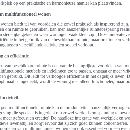
erkplek op een praktische en harmonieuze manier kan plaatsvinden.
an multifunctioneel wonen
 wonen biedt tal van voordelen die zowel praktisch als inspirerend zijn.
en om ruimte te gebruiken, kan men aanzienlijke ruimtebesparing realise
 in stedelijke gebieden waar woningen vaak klein zijn. Deze innovatieve
fficiëntie in het gebruik van de beschikbare ruimte, maar ook tot een verb
ng tussen verschillende activiteiten soepel verloopt.
 en efficiëntie
n van beschikbare ruimte is een van de belangrijkste voordelen van mu
ifunctionele meubels en indelingen toe te passen, ontstaat er meer vrij
en gebruikt. Dit leidt tot verhoogde efficiëntie in het dagelijks leven. 
 optimaal is ingedeeld, wordt de woning niet alleen functioneler, maar 
ctiviteit
en multifunctionele ruimte kan de productiviteit aanzienlijk verhoge
eving die speciaal is ingericht om zowel werk als ontspanning te bevo
k meer gefocust en creatief. De naadloze integratie van werkplek en 
tieve levensstijl en zorgt ervoor dat zij zich goed kunnen concentreren.
oordelen van multifunctioneel wonen dan ook essentieel voor een even