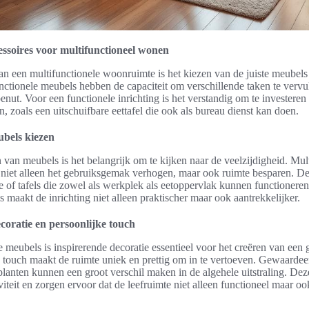
ssoires voor multifunctioneel wonen
van een multifunctionele woonruimte is het kiezen van de juiste meubels
unctionele meubels hebben de capaciteit om verschillende taken te vervu
benut. Voor een functionele inrichting is het verstandig om te investeren
den, zoals een uitschuifbare eettafel die ook als bureau dienst kan doen.
ubels kiezen
n van meubels is het belangrijk om te kijken naar de veelzijdigheid. Mul
niet alleen het gebruiksgemak verhogen, maar ook ruimte besparen. D
 of tafels die zowel als werkplek als eetoppervlak kunnen functioneren
 maakt de inrichting niet alleen praktischer maar ook aantrekkelijker.
coratie en persoonlijke touch
 meubels is inspirerende decoratie essentieel voor het creëren van een g
 touch maakt de ruimte uniek en prettig om in te vertoeven. Gewaardee
lanten kunnen een groot verschil maken in de algehele uitstraling. De
iteit en zorgen ervoor dat de leefruimte niet alleen functioneel maar oo