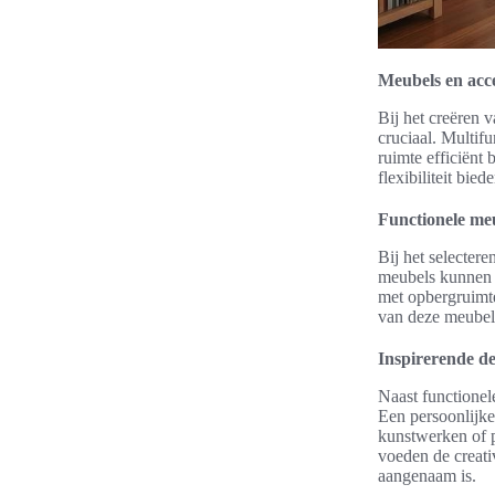
Meubels en acce
Bij het creëren 
cruciaal. Multif
ruimte efficiënt 
flexibiliteit bie
Functionele me
Bij het selectere
meubels kunnen 
met opbergruimte
van deze meubels
Inspirerende de
Naast functionele
Een persoonlijke
kunstwerken of p
voeden de creativ
aangenaam is.