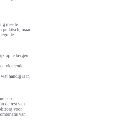
ing mee te
n praktisch, maar
tegratie.
ijk op te bergen
 een vloeiende
wat handig is in
 om een
an de rest van
ol; zorg voor
combinatie van