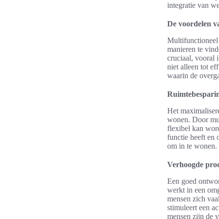
integratie van w
De voordelen v
Multifunctioneel
manieren te vind
cruciaal, vooral
niet alleen tot e
waarin de overga
Ruimtebesparing
Het maximalisere
wonen. Door mult
flexibel kan word
functie heeft en
om in te wonen.
Verhoogde produ
Een goed ontworp
werkt in een omg
mensen zich vaa
stimuleert een ac
mensen zijn de v