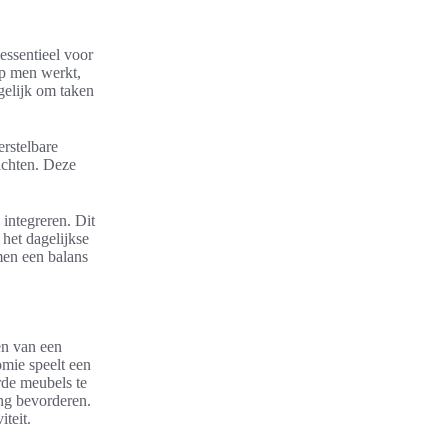
essentieel voor
op men werkt,
gelijk om taken
rstelbare
ichten. Deze
 integreren. Dit
 het dagelijkse
men een balans
en van een
mie speelt een
rde meubels te
ing bevorderen.
teit.