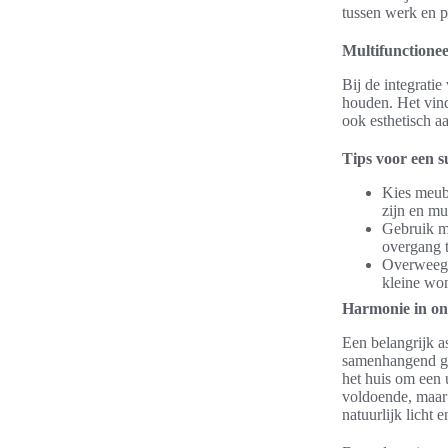
tussen werk en p
Multifunctionee
Bij de integrati
houden. Het vind
ook esthetisch aa
Tips voor een su
Kies meube
zijn en mu
Gebruik ma
overgang 
Overweeg r
kleine wo
Harmonie in on
Een belangrijk as
samenhangend geh
het huis om een u
voldoende, maar 
natuurlijk licht 