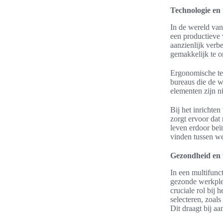
Technologie en 
In de wereld va
een productieve
aanzienlijk verb
gemakkelijk te o
Ergonomische te
bureaus die de w
elementen zijn ni
Bij het inrichten
zorgt ervoor dat
leven erdoor beï
vinden tussen we
Gezondheid en w
In een multifunc
gezonde werkplek
cruciale rol bij
selecteren, zoal
Dit draagt bij a