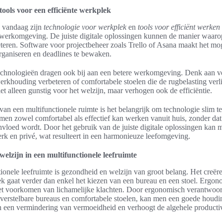
tools voor een efficiënte werkplek
n vandaag zijn
technologie voor werkplek
en
tools voor efficiënt werken
 werkomgeving. De juiste digitale oplossingen kunnen de manier waar
eteren. Software voor projectbeheer zoals Trello of Asana maakt het mo
rganiseren en deadlines te bewaken.
chnologieën dragen ook bij aan een betere werkomgeving. Denk aan ve
erkhouding verbeteren of comfortabele stoelen die de rugbelasting verl
et alleen gunstig voor het welzijn, maar verhogen ook de efficiëntie.
 van een multifunctionele ruimte is het belangrijk om technologie slim te
 men zowel comfortabel als effectief kan werken vanuit huis, zonder dat
nvloed wordt. Door het gebruik van de juiste digitale oplossingen kan 
rk en privé, wat resulteert in een harmonieuze leefomgeving.
elzijn in een multifunctionele leefruimte
tionele leefruimte is gezondheid en welzijn van groot belang. Het creër
 gaat verder dan enkel het kiezen van een bureau en een stoel. Ergono
 het voorkomen van lichamelijke klachten. Door ergonomisch verantwoo
s verstelbare bureaus en comfortabele stoelen, kan men een goede houd
an een vermindering van vermoeidheid en verhoogt de algehele productivi