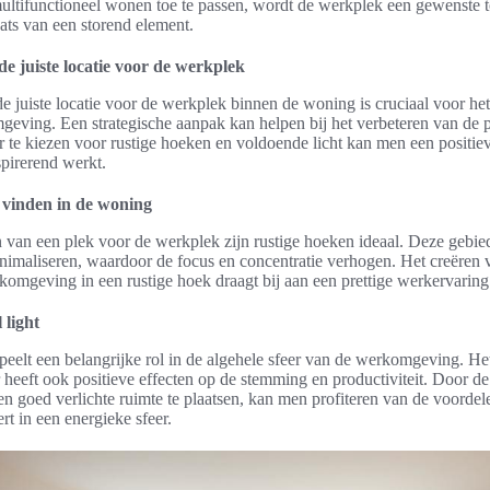
ultifunctioneel wonen toe te passen, wordt de werkplek een gewenste 
ats van een storend element.
de juiste locatie voor de werkplek
e juiste locatie voor de werkplek binnen de woning is cruciaal voor he
eving. Een strategische aanpak kan helpen bij het verbeteren van de pr
r te kiezen voor rustige hoeken en voldoende licht kan men een positiev
nspirerend werkt.
 vinden in de woning
en van een plek voor de werkplek zijn rustige hoeken ideaal. Deze gebi
inimaliseren, waardoor de focus en concentratie verhogen. Het creëren 
komgeving in een rustige hoek draagt bij aan een prettige werkervaring
 light
speelt een belangrijke rol in de algehele sfeer van de werkomgeving. Het
r heeft ook positieve effecten op de stemming en productiviteit. Door d
een goed verlichte ruimte te plaatsen, kan men profiteren van de voordel
ert in een energieke sfeer.