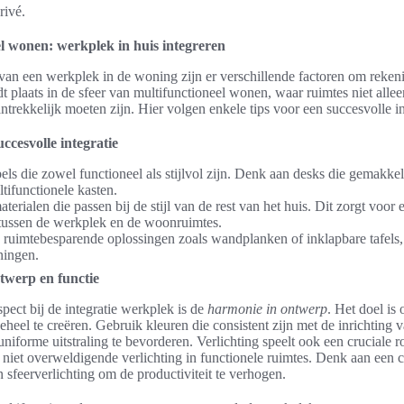
rivé.
l wonen: werkplek in huis integreren
e van een werkplek in de woning zijn er verschillende factoren om reken
t plaats in de sfeer van multifunctioneel wonen, waar ruimtes niet allee
ntrekkelijk moeten zijn. Hier volgen enkele tips voor een succesvolle in
ccesvolle integratie
ls die zowel functioneel als stijlvol zijn. Denk aan desks die gemakkel
ltifunctionele kasten.
terialen die passen bij de stijl van de rest van het huis. Dit zorgt voor
tussen de werkplek en de woonruimtes.
uimtebesparende oplossingen zoals wandplanken of inklapbare tafels, 
ningen.
twerp en functie
pect bij de integratie werkplek is de
harmonie in ontwerp
. Het doel is
eel te creëren. Gebruik kleuren die consistent zijn met de inrichting v
niforme uitstraling te bevorderen. Verlichting speelt ook een cruciale r
niet overweldigende verlichting in functionele ruimtes. Denk aan een 
en sfeerverlichting om de productiviteit te verhogen.