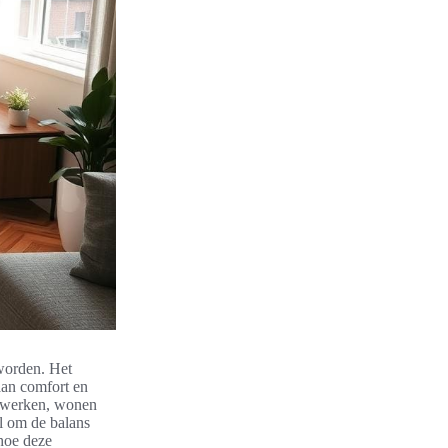
eworden. Het
aan comfort en
n werken, wonen
el om de balans
 hoe deze