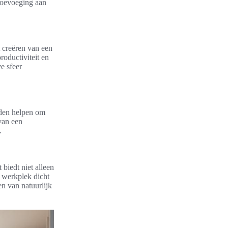
toevoeging aan
t creëren van een
oductiviteit en
e sfeer
eden helpen om
van een
.
 biedt niet alleen
e werkplek dicht
en van natuurlijk