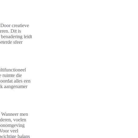
 Door creatieve
ren. Dit is
 benadering leidt
eterde sfeer
ltifunctioneel
e ruimte die
Doordat alles een
ook aangenamer
n. Wanneer men
rderen, voelen
woonomgeving
 Voor veel
wichtige balans