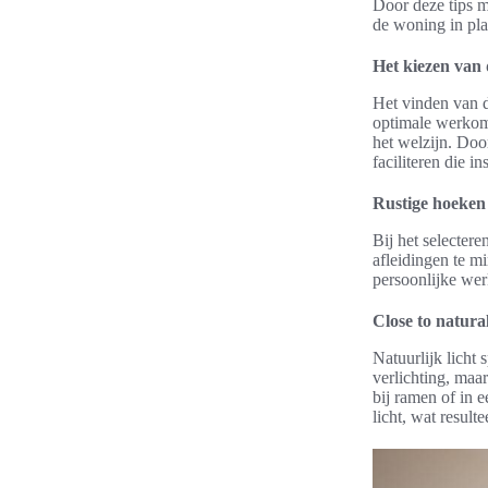
Door deze tips m
de woning in pla
Het kiezen van 
Het vinden van d
optimale werkomg
het welzijn. Doo
faciliteren die i
Rustige hoeken
Bij het selecter
afleidingen te m
persoonlijke wer
Close to natural
Natuurlijk licht 
verlichting, maa
bij ramen of in 
licht, wat resulte