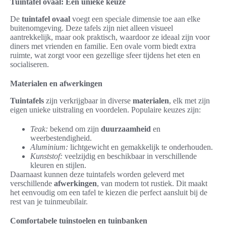
Tuintafel ovaal: Een unieke keuze
De
tuintafel ovaal
voegt een speciale dimensie toe aan elke
buitenomgeving. Deze tafels zijn niet alleen visueel
aantrekkelijk, maar ook praktisch, waardoor ze ideaal zijn voor
diners met vrienden en familie. Een ovale vorm biedt extra
ruimte, wat zorgt voor een gezellige sfeer tijdens het eten en
socialiseren.
Materialen en afwerkingen
Tuintafels
zijn verkrijgbaar in diverse
materialen
, elk met zijn
eigen unieke uitstraling en voordelen. Populaire keuzes zijn:
Teak:
bekend om zijn
duurzaamheid
en
weerbestendigheid.
Aluminium:
lichtgewicht en gemakkelijk te onderhouden.
Kunststof:
veelzijdig en beschikbaar in verschillende
kleuren en stijlen.
Daarnaast kunnen deze tuintafels worden geleverd met
verschillende
afwerkingen
, van modern tot rustiek. Dit maakt
het eenvoudig om een tafel te kiezen die perfect aansluit bij de
rest van je tuinmeubilair.
Comfortabele tuinstoelen en tuinbanken