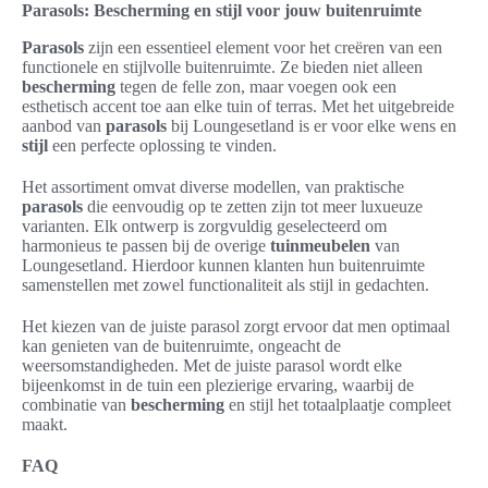
Parasols: Bescherming en stijl voor jouw buitenruimte
Parasols
zijn een essentieel element voor het creëren van een
functionele en stijlvolle buitenruimte. Ze bieden niet alleen
bescherming
tegen de felle zon, maar voegen ook een
esthetisch accent toe aan elke tuin of terras. Met het uitgebreide
aanbod van
parasols
bij Loungesetland is er voor elke wens en
stijl
een perfecte oplossing te vinden.
Het assortiment omvat diverse modellen, van praktische
parasols
die eenvoudig op te zetten zijn tot meer luxueuze
varianten. Elk ontwerp is zorgvuldig geselecteerd om
harmonieus te passen bij de overige
tuinmeubelen
van
Loungesetland. Hierdoor kunnen klanten hun buitenruimte
samenstellen met zowel functionaliteit als stijl in gedachten.
Het kiezen van de juiste parasol zorgt ervoor dat men optimaal
kan genieten van de buitenruimte, ongeacht de
weersomstandigheden. Met de juiste parasol wordt elke
bijeenkomst in de tuin een plezierige ervaring, waarbij de
combinatie van
bescherming
en stijl het totaalplaatje compleet
maakt.
FAQ