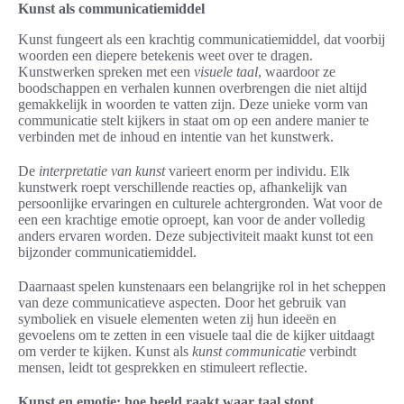
Kunst als communicatiemiddel
Kunst fungeert als een krachtig communicatiemiddel, dat voorbij
woorden een diepere betekenis weet over te dragen.
Kunstwerken spreken met een
visuele taal
, waardoor ze
boodschappen en verhalen kunnen overbrengen die niet altijd
gemakkelijk in woorden te vatten zijn. Deze unieke vorm van
communicatie stelt kijkers in staat om op een andere manier te
verbinden met de inhoud en intentie van het kunstwerk.
De
interpretatie van kunst
varieert enorm per individu. Elk
kunstwerk roept verschillende reacties op, afhankelijk van
persoonlijke ervaringen en culturele achtergronden. Wat voor de
een een krachtige emotie oproept, kan voor de ander volledig
anders ervaren worden. Deze subjectiviteit maakt kunst tot een
bijzonder communicatiemiddel.
Daarnaast spelen kunstenaars een belangrijke rol in het scheppen
van deze communicatieve aspecten. Door het gebruik van
symboliek en visuele elementen weten zij hun ideeën en
gevoelens om te zetten in een visuele taal die de kijker uitdaagt
om verder te kijken. Kunst als
kunst communicatie
verbindt
mensen, leidt tot gesprekken en stimuleert reflectie.
Kunst en emotie: hoe beeld raakt waar taal stopt