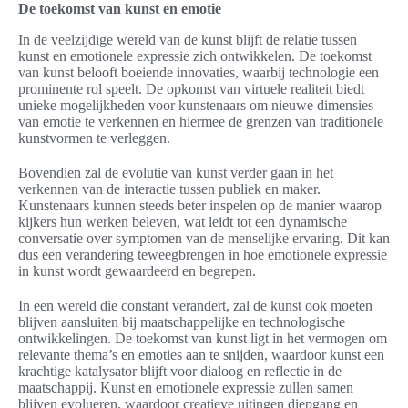
De toekomst van kunst en emotie
In de veelzijdige wereld van de kunst blijft de relatie tussen
kunst en emotionele expressie zich ontwikkelen. De toekomst
van kunst belooft boeiende innovaties, waarbij technologie een
prominente rol speelt. De opkomst van virtuele realiteit biedt
unieke mogelijkheden voor kunstenaars om nieuwe dimensies
van emotie te verkennen en hiermee de grenzen van traditionele
kunstvormen te verleggen.
Bovendien zal de evolutie van kunst verder gaan in het
verkennen van de interactie tussen publiek en maker.
Kunstenaars kunnen steeds beter inspelen op de manier waarop
kijkers hun werken beleven, wat leidt tot een dynamische
conversatie over symptomen van de menselijke ervaring. Dit kan
dus een verandering teweegbrengen in hoe emotionele expressie
in kunst wordt gewaardeerd en begrepen.
In een wereld die constant verandert, zal de kunst ook moeten
blijven aansluiten bij maatschappelijke en technologische
ontwikkelingen. De toekomst van kunst ligt in het vermogen om
relevante thema’s en emoties aan te snijden, waardoor kunst een
krachtige katalysator blijft voor dialoog en reflectie in de
maatschappij. Kunst en emotionele expressie zullen samen
blijven evolueren, waardoor creatieve uitingen diepgang en