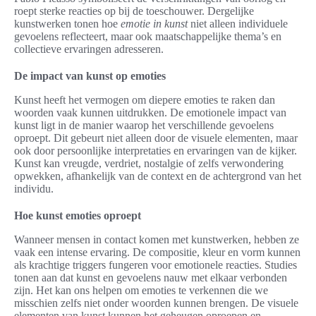
roept sterke reacties op bij de toeschouwer. Dergelijke
kunstwerken tonen hoe
emotie in kunst
niet alleen individuele
gevoelens reflecteert, maar ook maatschappelijke thema’s en
collectieve ervaringen adresseren.
De impact van kunst op emoties
Kunst heeft het vermogen om diepere emoties te raken dan
woorden vaak kunnen uitdrukken. De emotionele impact van
kunst ligt in de manier waarop het verschillende gevoelens
oproept. Dit gebeurt niet alleen door de visuele elementen, maar
ook door persoonlijke interpretaties en ervaringen van de kijker.
Kunst kan vreugde, verdriet, nostalgie of zelfs verwondering
opwekken, afhankelijk van de context en de achtergrond van het
individu.
Hoe kunst emoties oproept
Wanneer mensen in contact komen met kunstwerken, hebben ze
vaak een intense ervaring. De compositie, kleur en vorm kunnen
als krachtige triggers fungeren voor emotionele reacties. Studies
tonen aan dat kunst en gevoelens nauw met elkaar verbonden
zijn. Het kan ons helpen om emoties te verkennen die we
misschien zelfs niet onder woorden kunnen brengen. De visuele
elementen van kunst kunnen het geheugen oproepen en