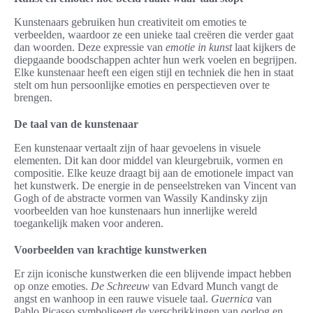
Kunstenaars gebruiken hun creativiteit om emoties te
verbeelden, waardoor ze een unieke taal creëren die verder gaat
dan woorden. Deze expressie van
emotie in kunst
laat kijkers de
diepgaande boodschappen achter hun werk voelen en begrijpen.
Elke kunstenaar heeft een eigen stijl en techniek die hen in staat
stelt om hun persoonlijke emoties en perspectieven over te
brengen.
De taal van de kunstenaar
Een kunstenaar vertaalt zijn of haar gevoelens in visuele
elementen. Dit kan door middel van kleurgebruik, vormen en
compositie. Elke keuze draagt bij aan de emotionele impact van
het kunstwerk. De energie in de penseelstreken van Vincent van
Gogh of de abstracte vormen van Wassily Kandinsky zijn
voorbeelden van hoe kunstenaars hun innerlijke wereld
toegankelijk maken voor anderen.
Voorbeelden van krachtige kunstwerken
Er zijn iconische kunstwerken die een blijvende impact hebben
op onze emoties.
De Schreeuw
van Edvard Munch vangt de
angst en wanhoop in een rauwe visuele taal.
Guernica
van
Pablo Picasso symboliseert de verschrikkingen van oorlog en