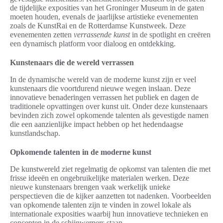
de tijdelijke exposities van het Groninger Museum in de gaten
moeten houden, evenals de jaarlijkse artistieke evenementen
zoals de KunstRai en de Rotterdamse Kunstweek. Deze
evenementen zetten
verrassende kunst
in de spotlight en creëren
een dynamisch platform voor dialoog en ontdekking.
Kunstenaars die de wereld verrassen
In de dynamische wereld van de moderne kunst zijn er veel
kunstenaars die voortdurend nieuwe wegen inslaan. Deze
innovatieve benaderingen verrassen het publiek en dagen de
traditionele opvattingen over kunst uit. Onder deze kunstenaars
bevinden zich zowel opkomende talenten als gevestigde namen
die een aanzienlijke impact hebben op het hedendaagse
kunstlandschap.
Opkomende talenten in de moderne kunst
De kunstwereld ziet regelmatig de opkomst van talenten die met
frisse ideeën en ongebruikelijke materialen werken. Deze
nieuwe kunstenaars brengen vaak werkelijk unieke
perspectieven die de kijker aanzetten tot nadenken. Voorbeelden
van opkomende talenten zijn te vinden in zowel lokale als
internationale exposities waarbij hun innovatieve technieken en
concepten in de schijnwerpers staan.