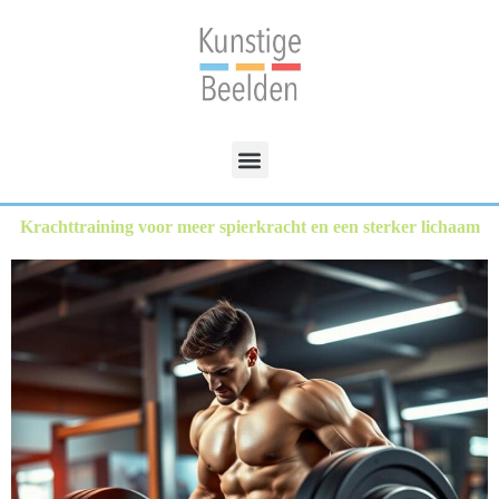
Krachttraining voor meer spierkracht en een sterker lichaam