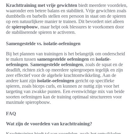
Krachttraining met vrije gewichten
biedt meerdere voordelen,
waaronder een betere balans en stabiliteit. Vrije gewichten zoals
dumbbells en barbells stellen een persoon in staat om de spieren
op een natuurlijkere manier te trainen. Dit bevordert niet alleen
de
spieropbouw
, maar helpt ook blessures te voorkomen door
de stabiliserende spieren te activeren.
Samengestelde vs. isolatie-oefeningen
Bij het plannen van trainingen is het belangrijk om onderscheid
te maken tussen
samengestelde oefeningen
en
isolatie-
oefeningen
.
Samengestelde oefeningen
, zoals de squat en de
deadlift, richten zich op meerdere spiergroepen tegelijk en zijn
zeer effectief voor de algehele krachtontwikkeling. Aan de
andere kant zijn
isolatie-oefeningen
gericht op specifieke
spieren, zoals biceps curls, en kunnen ze nuttig zijn voor het
targeting van zwakke punten. Een evenwichtige mix van beide
soorten oefeningen kan de training optimaal structureren voor
maximale spieropbouw.
FAQ
Wat zijn de voordelen van krachttraining?
Krachttraining biedt tal van voordelen, zoals het ontwikkelen