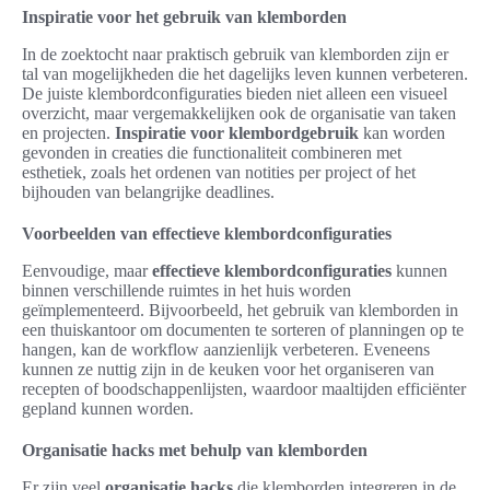
Inspiratie voor het gebruik van klemborden
In de zoektocht naar praktisch gebruik van klemborden zijn er
tal van mogelijkheden die het dagelijks leven kunnen verbeteren.
De juiste klembordconfiguraties bieden niet alleen een visueel
overzicht, maar vergemakkelijken ook de organisatie van taken
en projecten.
Inspiratie voor klembordgebruik
kan worden
gevonden in creaties die functionaliteit combineren met
esthetiek, zoals het ordenen van notities per project of het
bijhouden van belangrijke deadlines.
Voorbeelden van effectieve klembordconfiguraties
Eenvoudige, maar
effectieve klembordconfiguraties
kunnen
binnen verschillende ruimtes in het huis worden
geïmplementeerd. Bijvoorbeeld, het gebruik van klemborden in
een thuiskantoor om documenten te sorteren of planningen op te
hangen, kan de workflow aanzienlijk verbeteren. Eveneens
kunnen ze nuttig zijn in de keuken voor het organiseren van
recepten of boodschappenlijsten, waardoor maaltijden efficiënter
gepland kunnen worden.
Organisatie hacks met behulp van klemborden
Er zijn veel
organisatie hacks
die klemborden integreren in de