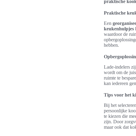
praktische kook
Praktische keu
Een
georganise
keukenhulpjes
waardoor de ruim
opbergoplossinge
hebben.
Opbergoplossin
Lade-indelers zi
wordt om de juis
ruimte te bespar
kan iedereen gen
Tips voor het k
Bij het selecter
persoonlijke koo
te kiezen die me
zijn. Door zorgv
maar ook dat kok