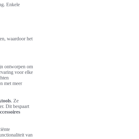
ng. Enkele
en, waardoor het
ijn ontworpen om
rvaring voor elke
chten
en met meer
tools
. Ze
. Dit bespaart
ccessoires
ciënte
nctionaliteit van