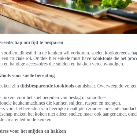
ereedschap om tijd te besparen
voorbereidingstijd in de keuken wil verkorten, spelen kookgereedscha
s
een cruciale rol. Ontdek hier enkele must-have
kooktools
die het proc
n en handige accessoires die snijden en hakken vereenvoudigen.
ools voor snelle bereiding
euken zijn
tijdsbesparende kooktools
onmisbaar. Overweeg de volgen
e mixers voor het snel bereiden van beslag of smoothies.
tionele keukenmachines die kunnen snijden, raspen en mengen.
s voor het bereiden van heerlijke maaltijden zonder constante aandach
schap maken het koken niet alleen sneller, maar ook aangenamer, omd
e creativiteit in de keuken.
ires voor het snijden en hakken