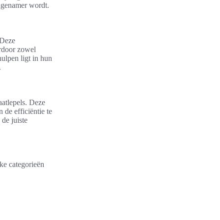
angenamer wordt.
 Deze
rdoor zowel
ulpen ligt in hun
.
aatlepels. Deze
 de efficiëntie te
de juiste
jke categorieën