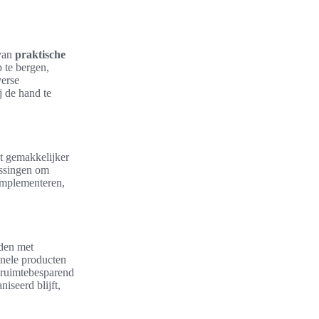
 van
praktische
 te bergen,
verse
j de hand te
et gemakkelijker
ossingen om
 implementeren,
uden met
onele producten
k ruimtebesparend
iseerd blijft,