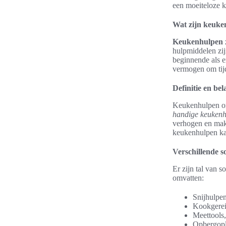
een moeiteloze k
Wat zijn keuke
Keukenhulpen
hulpmiddelen zi
beginnende als e
vermogen om tijd
Definitie en b
Keukenhulpen om
handige keukenh
verhogen en make
keukenhulpen kan
Verschillende 
Er zijn tal van 
omvatten:
Snijhulpen
Kookgerei
Meettools,
Opbergopl