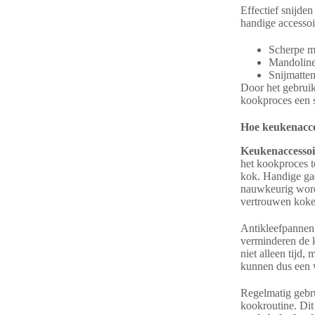
Effectief snijde
handige accessoi
Scherpe me
Mandolines
Snijmatten
Door het gebrui
kookproces een 
Hoe keukenacce
Keukenaccessoi
het kookproces t
kok. Handige gad
nauwkeurig word
vertrouwen koke
Antikleefpannen 
verminderen de 
niet alleen tijd,
kunnen dus een w
Regelmatig gebr
kookroutine. Dit