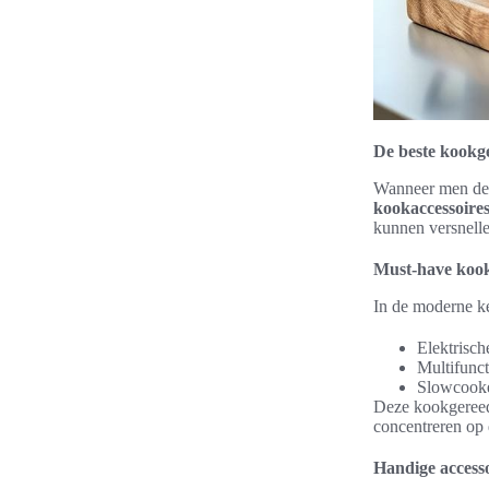
De beste kookg
Wanneer men de 
kookaccessoire
kunnen versnelle
Must-have kookt
In de moderne k
Elektrisch
Multifunc
Slowcooker
Deze kookgereed
concentreren op d
Handige accesso