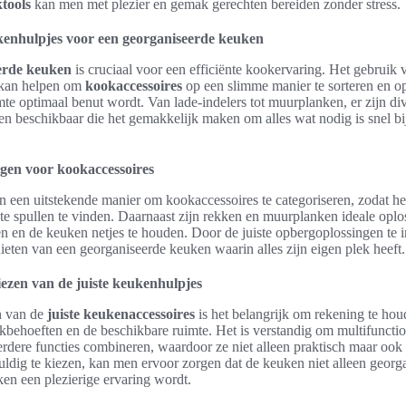
tools
kan men met plezier en gemak gerechten bereiden zonder stress.
kenhulpjes voor een georganiseerde keuken
erde keuken
is cruciaal voor een efficiënte kookervaring. Het gebruik
kan helpen om
kookaccessoires
op een slimme manier te sorteren en op
te optimaal benut wordt. Van lade-indelers tot muurplanken, er zijn di
n beschikbaar die het gemakkelijk maken om alles wat nodig is snel bi
gen voor kookaccessoires
jn een uitstekende manier om kookaccessoires te categoriseren, zodat h
te spullen te vinden. Daarnaast zijn rekken en muurplanken ideale opl
en en de keuken netjes te houden. Door de juiste opbergoplossingen te
ieten van een georganiseerde keuken waarin alles zijn eigen plek heeft.
iezen van de juiste keukenhulpjes
en van de
juiste keukenaccessoires
is het belangrijk om rekening te ho
kbehoeften en de beschikbare ruimte. Het is verstandig om multifuncti
erdere functies combineren, waardoor ze niet alleen praktisch maar oo
uldig te kiezen, kan men ervoor zorgen dat de keuken niet alleen georgan
en een plezierige ervaring wordt.