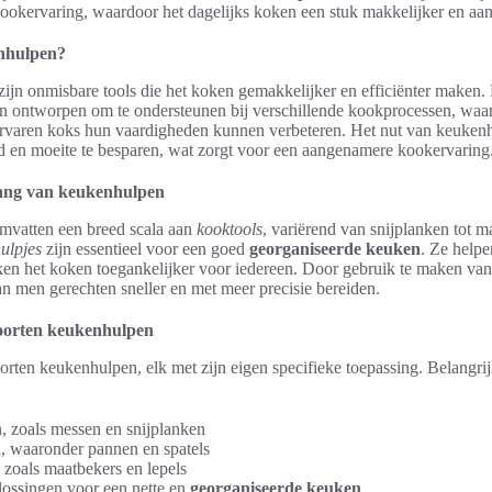
ookervaring, waardoor het dagelijks koken een stuk makkelijker en a
nhulpen?
zijn onmisbare tools die het koken gemakkelijker en efficiënter maken.
jn ontworpen om te ondersteunen bij verschillende kookprocessen, waa
rvaren koks hun vaardigheden kunnen verbeteren. Het nut van keukenh
 en moeite te besparen, wat zorgt voor een aangenamere kookervaring
elang van keukenhulpen
vatten een breed scala aan
kooktools
, variërend van snijplanken tot m
ulpjes
zijn essentieel voor een goed
georganiseerde keuken
. Ze helpen
n het koken toegankelijker voor iedereen. Door gebruik te maken van 
 men gerechten sneller en met meer precisie bereiden.
soorten keukenhulpen
soorten keukenhulpen, elk met zijn eigen specifieke toepassing. Belangri
, zoals messen en snijplanken
, waaronder pannen en spatels
 zoals maatbekers en lepels
ossingen voor een nette en
georganiseerde keuken