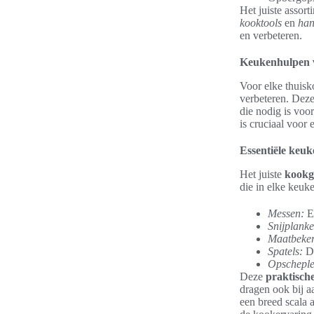
Het juiste assor
kooktools
en
han
en verbeteren.
Keukenhulpen v
Voor elke thuisk
verbeteren. Dez
die nodig is voor
is cruciaal voor 
Essentiële keuk
Het juiste
kookg
die in elke keuk
Messen:
Ee
Snijplanke
Maatbeker
Spatels:
De
Opscheple
Deze
praktisch
dragen ook bij aa
een breed scala 