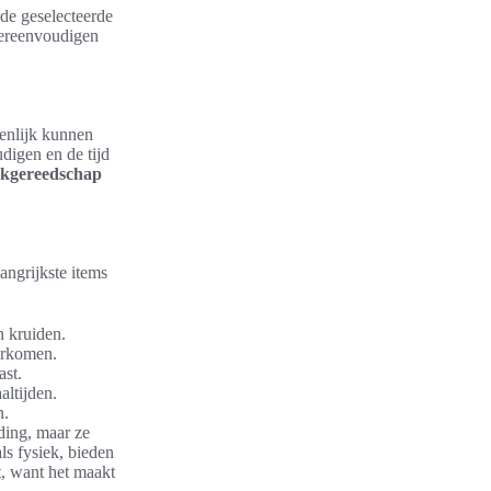
 de geselecteerde
vereenvoudigen
ienlijk kunnen
digen en de tijd
kgereedschap
angrijkste items
n kruiden.
orkomen.
ast.
altijden.
n.
iding, maar ze
ls fysiek, bieden
t, want het maakt