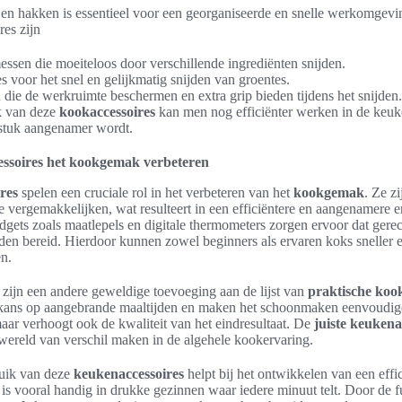
n en hakken is essentieel voor een georganiseerde en snelle werkomgevi
res zijn
ssen die moeiteloos door verschillende ingrediënten snijden.
 voor het snel en gelijkmatig snijden van groentes.
 die de werkruimte beschermen en extra grip bieden tijdens het snijden.
k van deze
kookaccessoires
kan men nog efficiënter werken in de keuk
stuk aangenamer wordt.
ssoires het kookgemak verbeteren
res
spelen een cruciale rol in het verbeteren van het
kookgemak
. Ze z
e vergemakkelijken, wat resulteert in een efficiëntere en aangenamere e
gets zoals maatlepels en digitale thermometers zorgen ervoor dat gere
en bereid. Hierdoor kunnen zowel beginners als ervaren koks sneller 
n.
zijn een andere geweldige toevoeging aan de lijst van
praktische kook
kans op aangebrande maaltijden en maken het schoonmaken eenvoudiger
 maar verhoogt ook de kwaliteit van het eindresultaat. De
juiste keukena
ereld van verschil maken in de algehele kookervaring.
uik van deze
keukenaccessoires
helpt bij het ontwikkelen van een effi
 is vooral handig in drukke gezinnen waar iedere minuut telt. Door de fu