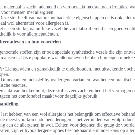
t materiaal is zacht, ademend en veroorzaakt meestal geen irritaties, w
s voor mensen met allergieën.
eze stof heeft van nature antibacteriële eigenschappen en is ook ade
aal wol alternatief voor allergieën is.
t is een sterke, natuurlijke vezel die vochtabsorberend is en goed venti
kelijk is voor allergiepatiënten.
lternatieven en hun voordelen
genoemde stoffen zijn er ook speciale synthetische vezels die zijn ont
nimaliseren. Deze populaire wol alternatieven hebben hun eigen unieke 
s:
Lichtgewicht en gemakkelijk te onderhouden, met uitstekende vocht
ppen.
Duurzaam en inclusief hypoallergene varianten, wat het een praktisch
ische reacties.
aakt van beukenhout, deze stof is zeer zacht en heeft het vermogen o
tgeen het comfortabel maakt voor dagelijks gebruik.
handeling
last hebben van een wol allergie is het belangrijk om effectieve behan
 de meest voorkomende benaderingen is het vermijden van wolproduct
lling aan de allergenen in wol. Echter, voor degenen die graag de voord
varen, zijn er hypoallergene opties beschikbaar die minder kans op aller