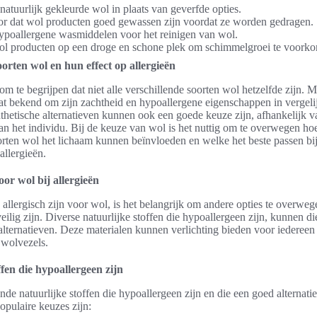
natuurlijk gekleurde wol in plaats van geverfde opties.
or dat wol producten goed gewassen zijn voordat ze worden gedragen.
ypoallergene wasmiddelen voor het reinigen van wol.
l producten op een droge en schone plek om schimmelgroei te voork
oorten wol en hun effect op allergieën
 om te begrijpen dat niet alle verschillende soorten wol hetzelfde zijn. 
aat bekend om zijn zachtheid en hypoallergene eigenschappen in vergeli
thetische alternatieven kunnen ook een goede keuze zijn, afhankelijk v
n het individu. Bij de keuze van wol is het nuttig om te overwegen ho
orten wol het lichaam kunnen beïnvloeden en welke het beste passen bi
llergieën.
oor wol bij allergieën
allergisch zijn voor wol, is het belangrijk om andere opties te overwe
eilig zijn. Diverse natuurlijke stoffen die hypoallergeen zijn, kunnen di
alternatieven. Deze materialen kunnen verlichting bieden voor iedereen 
 wolvezels.
ffen die hypoallergeen zijn
ende natuurlijke stoffen die hypoallergeen zijn en die een goed alternati
opulaire keuzes zijn: