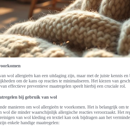
 voorkomen
n wol allergieën kan een uitdaging zijn, maar met de juiste kennis en 
ijkheden om de kans op reacties te minimaliseren. Het kiezen van gesc
van effectieve preventieve maatregelen speelt hierbij een cruciale rol.
tregelen bij gebruik van wol
lende manieren om wol allergieën te voorkomen. Het is belangrijk om t
n wol die minder waarschijnlijk allergische reacties veroorzaakt. Het r
einigen van wol kleding en textiel kan ook bijdragen aan het vermind
 zijn enkele handige maatregelen: