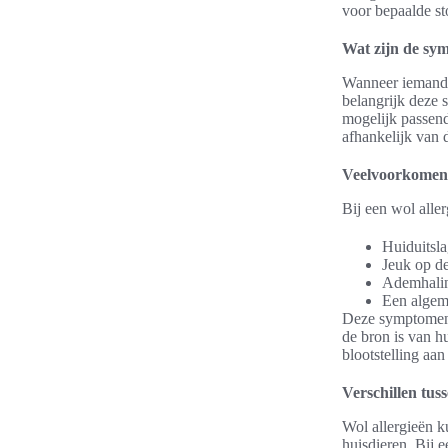
voor bepaalde st
Wat zijn de sy
Wanneer iemand t
belangrijk deze
mogelijk passend
afhankelijk van d
Veelvoorkome
Bij een wol alle
Huiduitsla
Jeuk op d
Ademhalin
Een algem
Deze symptomen 
de bron is van h
blootstelling aan
Verschillen tus
Wol allergieën k
huisdieren. Bij