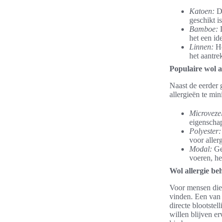
Katoen:
Di
geschikt i
Bamboe:
D
het een ide
Linnen:
He
het aantrek
Populaire wol a
Naast de eerder 
allergieën te mi
Microvezel
eigenscha
Polyester:
voor allerg
Modal:
Gem
voeren, he
Wol allergie be
Voor mensen die 
vinden. Een van
directe blootste
willen blijven er