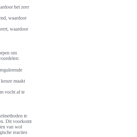
aardoor het zeer
mend, waardoor
leert, waardoor
worpen om
voordelen:
regulerende
e keuze maakt
m vocht af te
delmethoden te
en. Dit voorkomt
elen van wol
gische reacties