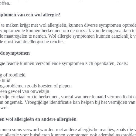
offen.
mptomen van een wol allergie?
e maken krijgt met wol allergieën, kunnen diverse symptomen optrede
 symptomen te kunnen herkennen om de oorzaak van de ongemakken te 
e maatregelen te nemen. Wol allergie symptomen kunnen aanzienlijk va
e ernst van de allergische reactie.
nde symptomen
rgie reactie kunnen verschillende symptomen zich openbaren, zoals:
g of roodheid
e huid
gsproblemen zoals hoesten of piepen
een gevoel van onwelzijn
zijn cruciaal om te herkennen, vooral wanneer iemand vermoedt dat e
un ongemak. Vroegtijdige identificatie kan helpen bij het vermijden van
 wol.
sen wol allergieën en andere allergieën
unnen soms verward worden met andere allergische reacties, zoals die v
 een allergie voor huisdieren kunnen symptomen ook ademhalingsprobl