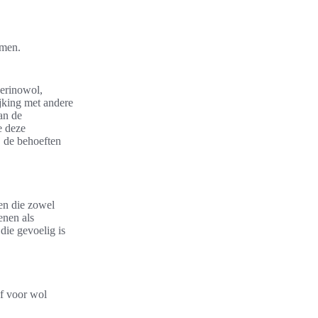
omen.
Merinowol,
jking met andere
an de
e deze
j de behoeften
gen die zowel
enen als
die gevoelig is
ef voor wol