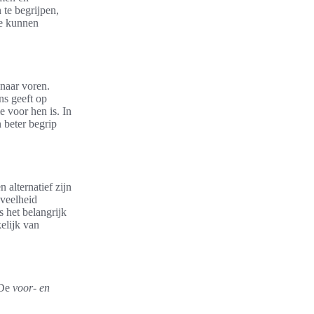
 te begrijpen,
ze kunnen
 naar voren.
ns geeft op
e voor hen is. In
 beter begrip
alternatief zijn
eveelheid
s het belangrijk
kelijk van
 De
voor- en