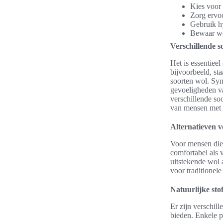
Kies voor 
Zorg ervo
Gebruik h
Bewaar wo
Verschillende s
Het is essentieel
bijvoorbeeld, st
soorten wol. Syn
gevoeligheden va
verschillende so
van mensen met a
Alternatieven v
Voor mensen die 
comfortabel als v
uitstekende wol 
voor traditionele
Natuurlijke sto
Er zijn verschill
bieden. Enkele p