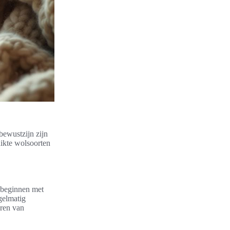
bewustzijn zijn
hikte wolsoorten
e beginnen met
egelmatig
eren van