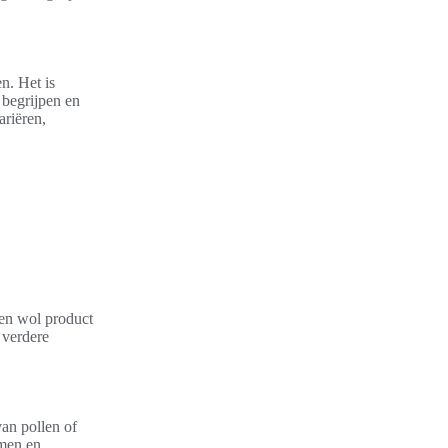
n. Het is
begrijpen en
riëren,
en wol product
 verdere
an pollen of
emen en