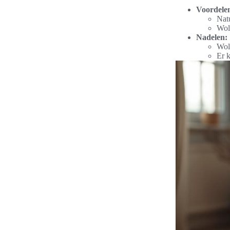
Voordele
Natu
Wol
Nadelen:
Wol
Er k