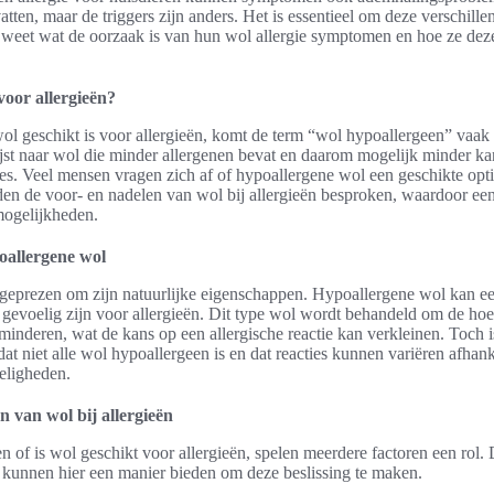
tten, maar de triggers zijn anders. Het is essentieel om deze verschillen
 weet wat de oorzaak is van hun wol allergie symptomen en hoe ze de
voor allergieën?
wol geschikt is voor allergieën, komt de term “wol hypoallergeen” vaak
st naar wol die minder allergenen bevat en daarom mogelijk minder ka
ties. Veel mensen vragen zich af of hypoallergene wol een geschikte opti
den de voor- en nadelen van wol bij allergieën besproken, waardoor een
mogelijkheden.
oallergene wol
eprezen om zijn natuurlijke eigenschappen. Hypoallergene wol kan een 
gevoelig zijn voor allergieën. Dit type wol wordt behandeld om de ho
rminderen, wat de kans op een allergische reactie kan verkleinen. Toch i
dat niet alle wol hypoallergeen is en dat reacties kunnen variëren afhan
eligheden.
n van wol bij allergieën
n of is wol geschikt voor allergieën, spelen meerdere factoren een rol.
kunnen hier een manier bieden om deze beslissing te maken.