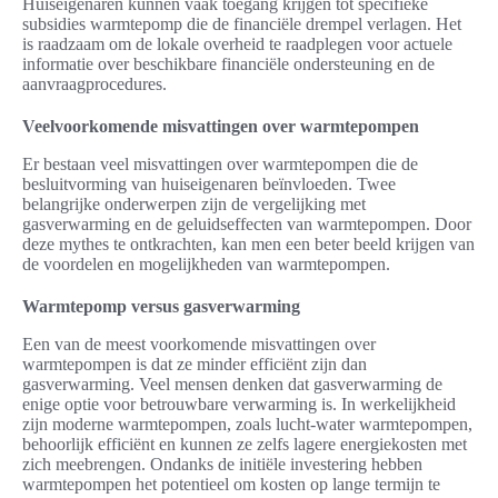
Huiseigenaren kunnen vaak toegang krijgen tot specifieke
subsidies warmtepomp die de financiële drempel verlagen. Het
is raadzaam om de lokale overheid te raadplegen voor actuele
informatie over beschikbare financiële ondersteuning en de
aanvraagprocedures.
Veelvoorkomende misvattingen over warmtepompen
Er bestaan veel misvattingen over warmtepompen die de
besluitvorming van huiseigenaren beïnvloeden. Twee
belangrijke onderwerpen zijn de vergelijking met
gasverwarming en de geluidseffecten van warmtepompen. Door
deze mythes te ontkrachten, kan men een beter beeld krijgen van
de voordelen en mogelijkheden van warmtepompen.
Warmtepomp versus gasverwarming
Een van de meest voorkomende misvattingen over
warmtepompen is dat ze minder efficiënt zijn dan
gasverwarming. Veel mensen denken dat gasverwarming de
enige optie voor betrouwbare verwarming is. In werkelijkheid
zijn moderne warmtepompen, zoals lucht-water warmtepompen,
behoorlijk efficiënt en kunnen ze zelfs lagere energiekosten met
zich meebrengen. Ondanks de initiële investering hebben
warmtepompen het potentieel om kosten op lange termijn te