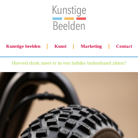
Kunstige beelden
Kunst
Marketing
Contact
Hoeveel druk moet er in een fatbike buitenband zitten?