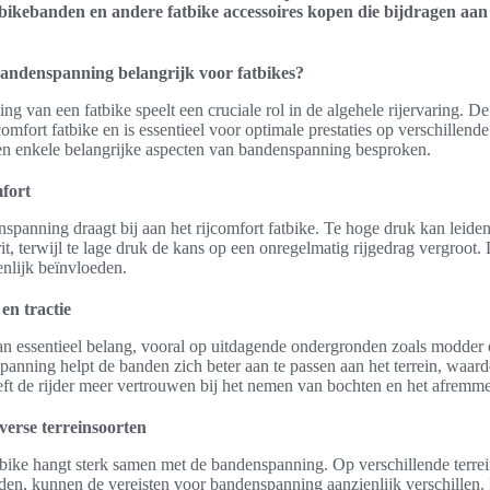
bikebanden en andere fatbike accessoires kopen die bijdragen aan
andenspanning belangrijk voor fatbikes?
g van een fatbike speelt een cruciale rol in de algehele rijervaring. De
comfort fatbike en is essentieel voor optimale prestaties op verschillende
n enkele belangrijke aspecten van bandenspanning besproken.
mfort
nspanning draagt bij aan het rijcomfort fatbike. Te hoge druk kan leiden
t, terwijl te lage druk de kans op een onregelmatig rijgedrag vergroot. 
enlijk beïnvloeden.
en tractie
van essentieel belang, vooral op uitdagende ondergronden zoals modder
panning helpt de banden zich beter aan te passen aan het terrein, waard
eeft de rijder meer vertrouwen bij het nemen van bochten en het afremm
iverse terreinsoorten
tbike hangt sterk samen met de bandenspanning. Op verschillende terrei
aden, kunnen de vereisten voor bandenspanning aanzienlijk verschillen