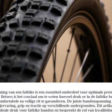
ng van een fatbike is een essentieel onderdeel voor optimale prest
r fietsers is het cruciaal om te weten hoeveel druk er in de fatbike
omfortabele en veilige rit te garanderen. De juiste bandenspanning 
jervaring, grip en tractie op verschillende ondergronden. Dit artike
 ideale druk voor fatbike banden en bespreekt de rol van kwaliteit