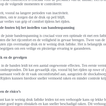
op de volgende momenten te controleren:
rit, vooral na langere perioden van inactiviteit.
tten, om te zorgen dat de druk op peil blijft.
ar verlies van grip of comfort tijdens het rijden.
e fouten bij het instellen van bandenspanning
 de juiste bandenspanning is cruciaal voor een optimale rit met een fatbi
ten die het rijcomfort en de veiligheid in gevaar brengen. Twee van de
en zijn overmatige druk en te weinig druk fatbike. Het is belangrijk o
begrijpen om een veilige en plezierige ervaring te garanderen.
k en de gevolgen
in de banden leidt tot een aantal ongewenste effecten. Ten eerste vermi
 ondergronden. Dit kan gevaarlijk zijn, vooral bij het rijden op ruwe of
arnaast voelt de rit vaak oncomfortabel aan, aangezien de shockabsor
 Rijders kunnen hierdoor sneller vermoeid raken en minder controle kri
en de risico’s
nt kan te weinig druk fatbike leiden tot een verhoogde kans op lekke 
niet goed tegen obstakels en kan sneller beschadigd raken. Dit verhoog