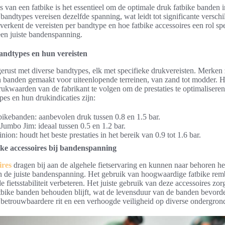
es van een fatbike is het essentieel om de optimale druk fatbike banden 
bandtypes vereisen dezelfde spanning, wat leidt tot significante verschil
 verkent de vereisten per bandtype en hoe fatbike accessoires een rol spe
en juiste bandenspanning.
andtypes en hun vereisten
tgerust met diverse bandtypes, elk met specifieke drukvereisten. Merke
banden gemaakt voor uiteenlopende terreinen, van zand tot modder. He
ukwaarden van de fabrikant te volgen om de prestaties te optimalisere
es en hun drukindicaties zijn:
ikebanden: aanbevolen druk tussen 0.8 en 1.5 bar.
umbo Jim: ideaal tussen 0.5 en 1.2 bar.
ion: houdt het beste prestaties in het bereik van 0.9 tot 1.6 bar.
ike accessoires bij bandenspanning
ires
dragen bij aan de algehele fietservaring en kunnen naar behoren he
 de juiste bandenspanning. Het gebruik van hoogwaardige fatbike re
 fietsstabiliteit verbeteren. Het juiste gebruik van deze accessoires zor
tbike banden behouden blijft, wat de levensduur van de banden bevorder
n betrouwbaardere rit en een verhoogde veiligheid op diverse ondergron