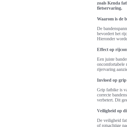
zoals Kenda fat
fietservaring.
Waarom is de b
De bandenspannin
bevordert het rij
Hieronder worde
Effect op rijco
Een juiste bande
oncomfortabele ri
rijervaring aanzi
Invloed op grip 
Grip fatbike is 
correcte bandens
verbetert. Dit g
Veiligheid op d
De veiligheid fa
of rotsachtige p