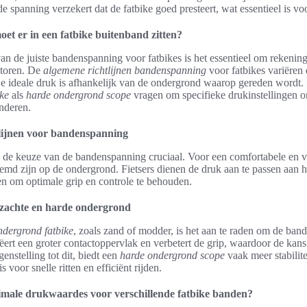
e spanning verzekert dat de fatbike goed presteert, wat essentieel is voor
et er in een fatbike buitenband zitten?
van de juiste bandenspanning voor fatbikes is het essentieel om rekenin
ctoren. De
algemene richtlijnen bandenspanning
voor fatbikes variëren
 De ideale druk is afhankelijk van de ondergrond waarop gereden wordt
ke
als
harde ondergrond scope
vragen om specifieke drukinstellingen 
anderen.
lijnen voor bandenspanning
is de keuze van de bandenspanning cruciaal. Voor een comfortabele en ve
emd zijn op de ondergrond. Fietsers dienen de druk aan te passen aan h
n om optimale grip en controle te behouden.
n zachte en harde ondergrond
ndergrond fatbike
, zoals zand of modder, is het aan te raden om de ban
eëert een groter contactoppervlak en verbetert de grip, waardoor de kan
genstelling tot dit, biedt een
harde ondergrond scope
vaak meer stabilite
s voor snelle ritten en efficiënt rijden.
timale drukwaardes voor verschillende fatbike banden?