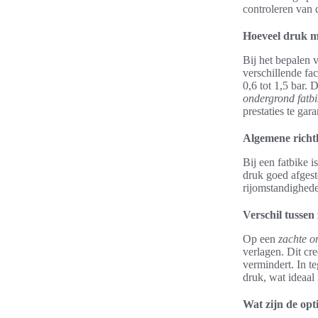
controleren van d
Hoeveel druk mo
Bij het bepalen 
verschillende fa
0,6 tot 1,5 bar.
ondergrond fatbi
prestaties te gar
Algemene richt
Bij een fatbike 
druk goed afgest
rijomstandighede
Verschil tusse
Op een
zachte o
verlagen. Dit cr
vermindert. In te
druk, wat ideaal i
Wat zijn de op