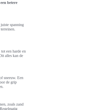
 een betere
 juiste spanning
 terreinen.
 tot een harde en
Dit alles kan de
 of sneeuw. Een
oor de grip
en.
nen, zoals zand
. Regelmatig