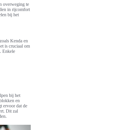
in overweging te
len in rijcomfort
len bij het
n zoals Kenda en
t is cruciaal om
n. Enkele
lpen bij het
mblokken en
gt ervoor dat de
t. Dit zal
den.