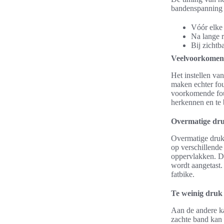
bandenspanning 
Vóór elke 
Na lange ri
Bij zichtba
Veelvoorkomend
Het instellen van
maken echter fou
voorkomende fout
herkennen en te 
Overmatige dru
Overmatige druk 
op verschillende
oppervlakken. Da
wordt aangetast.
fatbike.
Te weinig druk 
Aan de andere ka
zachte band kan 