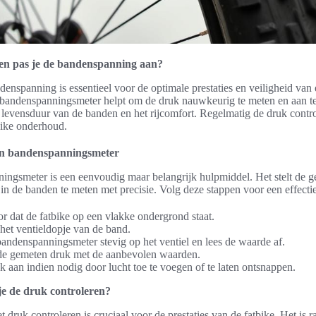
 en pas je de bandenspanning aan?
denspanning is essentieel voor de optimale prestaties en veiligheid van 
 bandenspanningsmeter helpt om de druk nauwkeurig te meten en aan te
e levensduur van de banden en het rijcomfort. Regelmatig de druk contr
bike onderhoud.
en bandenspanningsmeter
ngsmeter is een eenvoudig maar belangrijk hulpmiddel. Het stelt de ge
in de banden te meten met precisie. Volg deze stappen voor een effecti
r dat de fatbike op een vlakke ondergrond staat.
het ventieldopje van de band.
bandenspanningsmeter stevig op het ventiel en lees de waarde af.
 de gemeten druk met de aanbevolen waarden.
k aan indien nodig door lucht toe te voegen of te laten ontsnappen.
e de druk controleren?
t druk controleren is cruciaal voor de prestaties van de fatbike. Het is