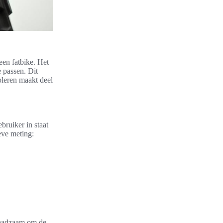
een fatbike. Het
 passen. Dit
oleren maakt deel
bruiker in staat
eve meting:
 raadzaam om de