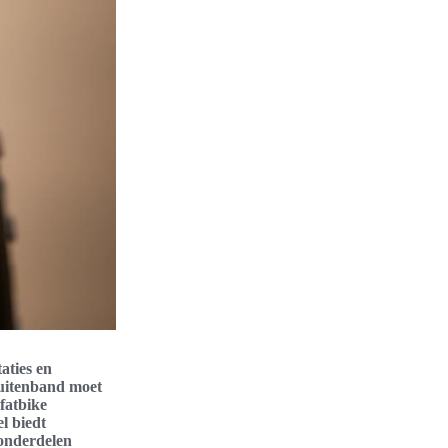
aties en
 buitenband moet
fatbike
l biedt
sonderdelen