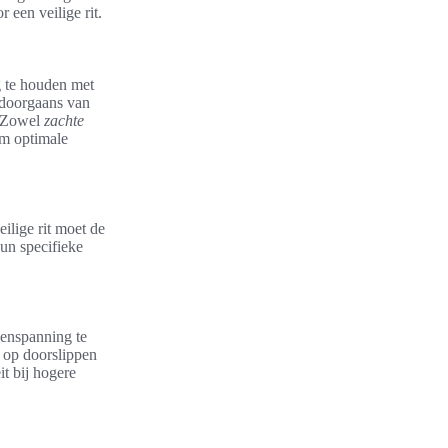
 een veilige rit.
g te houden met
 doorgaans van
. Zowel
zachte
om optimale
ilige rit moet de
un specifieke
denspanning te
s op doorslippen
it bij hogere