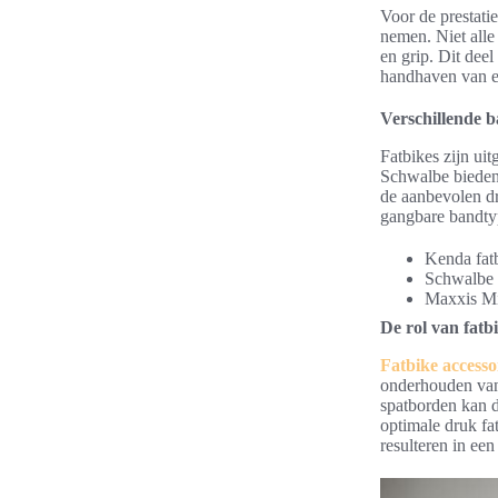
Voor de prestati
nemen. Niet alle 
en grip. Dit deel
handhaven van e
Verschillende b
Fatbikes zijn ui
Schwalbe bieden 
de aanbevolen dr
gangbare bandtyp
Kenda fatb
Schwalbe J
Maxxis Min
De rol van fatb
Fatbike accesso
onderhouden van
spatborden kan de
optimale druk fa
resulteren in ee