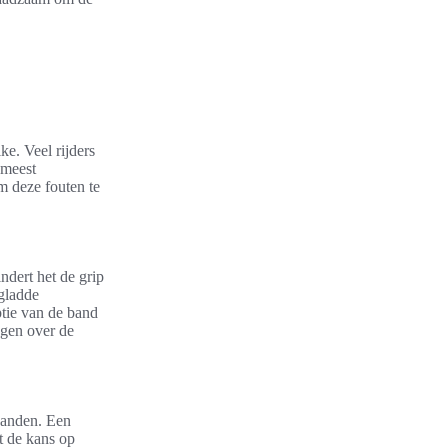
ke. Veel rijders
 meest
m deze fouten te
ndert het de grip
 gladde
ptie van de band
jgen over de
banden. Een
t de kans op