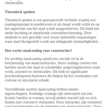
chemicaliën.
Thermisch spuiten
Thermisch spuiten is een geavanceerde techniek waarbij een
coatingmateriaal in poedervorm of als draad wordt verhit en op
het oppervlak van het staal wordt aangeschreven. Dit biedt een
sterke hechting en uitstekende corrosiebescherming. Deze
methode is zeer geschikt voor zware industriële toepassingen
waar staal blootgesteld wordt aan uitdagende omstandigheden.
Hoe werkt staalcoating voor constructies?
De
werking staalcoating
speelt een cruciale rol in de
bescherming van staalconstructies. Deze coatings creëren een
barrière tussen het staal en schadelijke omgevingsfactoren zoals
vocht, zuurstof en chemicaliën. Dit leidt tot significante
beschermingsmechanismen
die helpen bij het voorkomen van
corrosie en structurele schade.
Verschillende soorten staalcoating hebben unieke
eigenschappen. Sommige coatings zijn ontworpen om een
fysieke barrière te vormen, terwijl andere reactief zijn en zich
binden met corrosieve elementen. Deze interacties zijn essentieel
voor het behouden van de integriteit van
staalconstructies
. Door