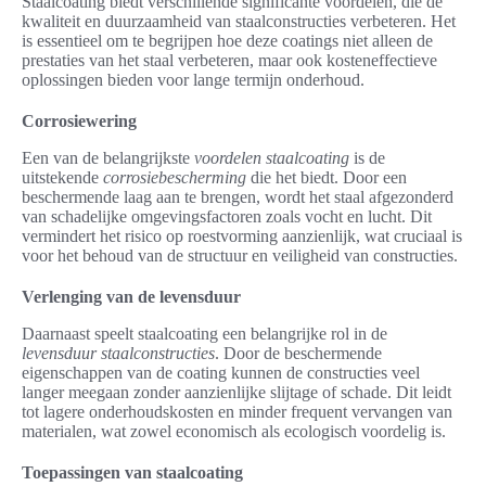
Staalcoating biedt verschillende significante voordelen, die de
kwaliteit en duurzaamheid van staalconstructies verbeteren. Het
is essentieel om te begrijpen hoe deze coatings niet alleen de
prestaties van het staal verbeteren, maar ook kosteneffectieve
oplossingen bieden voor lange termijn onderhoud.
Corrosiewering
Een van de belangrijkste
voordelen staalcoating
is de
uitstekende
corrosiebescherming
die het biedt. Door een
beschermende laag aan te brengen, wordt het staal afgezonderd
van schadelijke omgevingsfactoren zoals vocht en lucht. Dit
vermindert het risico op roestvorming aanzienlijk, wat cruciaal is
voor het behoud van de structuur en veiligheid van constructies.
Verlenging van de levensduur
Daarnaast speelt staalcoating een belangrijke rol in de
levensduur staalconstructies
. Door de beschermende
eigenschappen van de coating kunnen de constructies veel
langer meegaan zonder aanzienlijke slijtage of schade. Dit leidt
tot lagere onderhoudskosten en minder frequent vervangen van
materialen, wat zowel economisch als ecologisch voordelig is.
Toepassingen van staalcoating