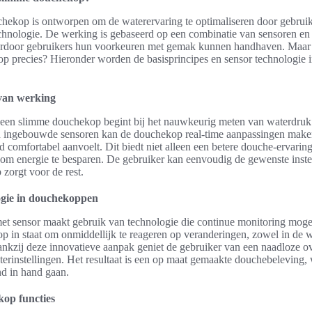
hekop is ontworpen om de waterervaring te optimaliseren door gebrui
chnologie. De werking is gebaseerd op een combinatie van sensoren en
aardoor gebruikers hun voorkeuren met gemak kunnen handhaven. Maar
 precies? Hieronder worden de basisprincipes en sensor technologie in
 van werking
een slimme douchekop begint bij het nauwkeurig meten van waterdruk 
 ingebouwde sensoren kan de douchekop real-time aanpassingen maken
jd comfortabel aanvoelt. Dit biedt niet alleen een betere douche-ervarin
om energie te besparen. De gebruiker kan eenvoudig de gewenste inste
zorgt voor de rest.
ogie in douchekoppen
t sensor maakt gebruik van technologie die continue monitoring mogel
op in staat om onmiddellijk te reageren op veranderingen, zowel in de w
nkzij deze innovatieve aanpak geniet de gebruiker van een naadloze o
terinstellingen. Het resultaat is een op maat gemaakte douchebeleving,
nd in hand gaan.
op functies