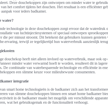
uleert. Deze douchekoppen zijn ontworpen om minder water te gebruik
t van het comfort tijdens het douchen. Het resultaat is een efficiënter g
 aanpak voor ieders badkamer.
e water?
nde technologie in deze douchekoppen zorgt ervoor dat de waterdruk 
nstallatie van luchtinjectiesystemen of speciaal ontworpen sproeikoppe
r die per minuut stroomt. Dit betekent dat gebruikers kunnen genieten
-ervaring, terwijl ze tegelijkertijd hun waterverbruik aanzienlijk teru
giekosten
ge douchekop heeft niet alleen invloed op waterverbruik, maar ook op 
anneer minder water verwarmd hoeft te worden, resulteert dit in lagere
. De combinatie van waterbesparende technologie en efficiëntie in ene
hekoppen een slimme keuze voor milieubewuste consumenten.
kamer integratie
van smart home technologieën is de badkamer zich aan het transformer
egreren van slimme douchekoppen binnen een smart home badkamer bied
ctiviteit in de badkamer maakt het mogelijk om verschillende apparaten
en, wat het gebruiksgemak en de functionaliteit verhoogt.