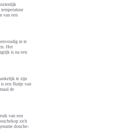
nzienlijk
n temperatuur
en van een
envoudig in te
en. Het
grijk is na een
nkelijk te zijn
is een fluitje van
emaal de
bruik van een
 douchekop zich
angename douche-