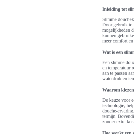
Inleiding tot 
Slimme doucheko
Door gebruik te
mogelijkheden di
kunnen gebruiker
meer comfort en 
Wat is een sli
Een slimme douc
en temperatuur r
aan te passen a
waterdruk en te
Waarom kiezen
De keuze voor e
technologie, hel
douche-ervaring.
termijn. Bovendi
zonder extra kos
Hoe werkt een