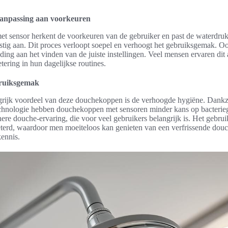
anpassing aan voorkeuren
t sensor herkent de voorkeuren van de gebruiker en past de waterdruk
ig aan. Dit proces verloopt soepel en verhoogt het gebruiksgemak. Oo
ding aan het vinden van de juiste instellingen. Veel mensen ervaren dit 
tering in hun dagelijkse routines.
bruiksgemak
grijk voordeel van deze douchekoppen is de verhoogde hygiëne. Dankz
chnologie hebben douchekoppen met sensoren minder kans op bacteriegr
nere douche-ervaring, die voor veel gebruikers belangrijk is. Het gebru
eterd, waardoor men moeiteloos kan genieten van een verfrissende douc
kennis.