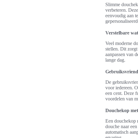
Slimme douchekop
verbeteren. Deze
eenvoudig aan te
gepersonaliseer
Verstelbare wa
Veel moderne do
stellen. Dit zorg
aanpassen van de
lange dag.
Gebruiksvriende
De gebruiksvrien
voor iedereen. Of
een cent. Deze fu
voordelen van m
Douchekop met 
Een douchekop me
douche naar een 
automatisch aanp
ervaring.