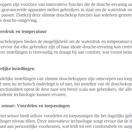
pen zijn voorzien van innovatieve functies die de douche-ervaring aa
 geavanceerde apparaten stellen gebruikers in staat om de waterdruk e
 passen. Dankzij deze slimme douchekop functies kan iedereen geniet
de douche-omgeving.
terdruk en temperatuur
uchekoppen bieden de mogelijkheid om de waterdruk en temperatuur e
t ervoor dat elke gebruiker zijn of haar ideale douche-ervaring kan creër
ze instellingen is eenvoudig en draagt bij aan comfort, wat vooral belan
lijke instellingen
delijke instellingen van slimme douchekoppen zijn ontworpen om toega
 men nu technisch onderlegd is of niet, het instellen van de douchekop 
nctionaliteit opent de deur naar een breed scala aan gebruikers, die all
oderne technologie kunnen ervaren.
sensor: Voordelen en toepassingen
t sensor biedt talloze voordelen en toepassingen die het dagelijks ge
hoger niveau tillen. Deze innovatieve technologie zorgt ervoor dat de
ast aan persoonlijke voorkeuren, wat leidt tot een comfortabele en a