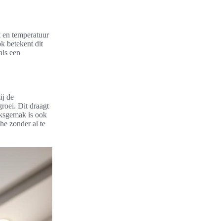
 en temperatuur
k betekent dit
als een
ij de
oei. Dit draagt
iksgemak is ook
he zonder al te