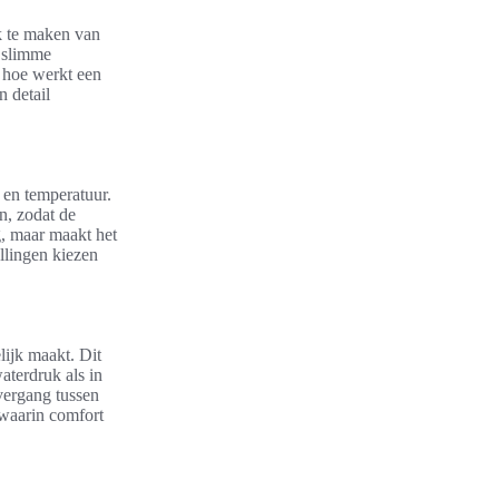
k te maken van
 slimme
 hoe werkt een
 detail
en temperatuur.
, zodat de
g, maar maakt het
llingen kiezen
ijk maakt. Dit
aterdruk als in
vergang tussen
 waarin comfort