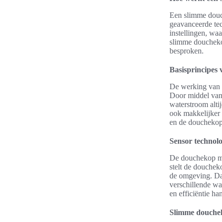
Een slimme douc
geavanceerde te
instellingen, w
slimme douchekop
besproken.
Basisprincipes
De werking van 
Door middel van
waterstroom alti
ook makkelijker 
en de douchekop 
Sensor technol
De douchekop me
stelt de douchek
de omgeving. Da
verschillende wa
en efficiëntie ha
Slimme douchek