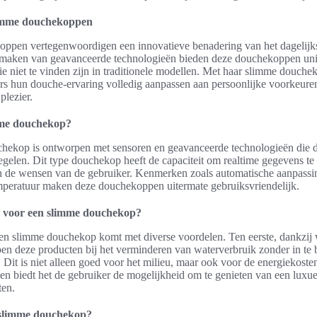
slimme douchekoppen
ppen vertegenwoordigen een innovatieve benadering van het dagelijk
 maken van geavanceerde technologieën bieden deze douchekoppen un
e niet te vinden zijn in traditionele modellen. Met haar slimme douchek
s hun douche-ervaring volledig aanpassen aan persoonlijke voorkeuren,
plezier.
mme douchekop?
hekop is ontworpen met sensoren en geavanceerde technologieën die 
egelen. Dit type douchekop heeft de capaciteit om realtime gegevens t
an de wensen van de gebruiker. Kenmerken zoals automatische aanpassi
mperatuur maken deze douchekoppen uitermate gebruiksvriendelijk.
 voor een slimme douchekop?
en slimme douchekop komt met diverse voordelen. Ten eerste, dankzij
pen deze producten bij het verminderen van waterverbruik zonder in te 
 Dit is niet alleen goed voor het milieu, maar ook voor de energiekoste
en biedt het de gebruiker de mogelijkheid om te genieten van een lux
ten.
 slimme douchekop?