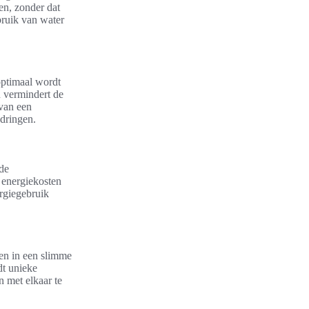
en, zonder dat
ebruik van water
optimaal wordt
n vermindert de
 van een
gdringen.
de
 energiekosten
rgiegebruik
en in een slimme
t unieke
 met elkaar te