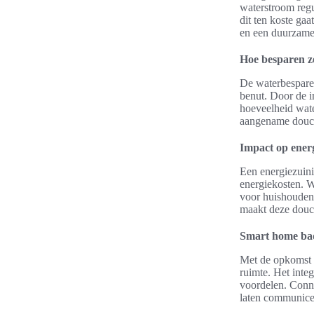
waterstroom reg
dit ten koste gaa
en een duurzame
Hoe besparen z
De waterbespare
benut. Door de i
hoeveelheid wate
aangename douche
Impact op ener
Een energiezuini
energiekosten. W
voor huishoudens
maakt deze douc
Smart home bad
Met de opkomst 
ruimte. Het int
voordelen. Conne
laten communicer