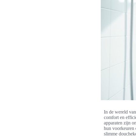
In de wereld va
comfort en effic
apparaten zijn o
hun voorkeuren 
slimme douchekop