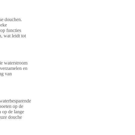
se douchen.
ieke
op functies
 wat leidt tot
de waterstroom
e verzamelen en
ng van
 waterbesparende
boeten op de
n op de lange
ueuze douche