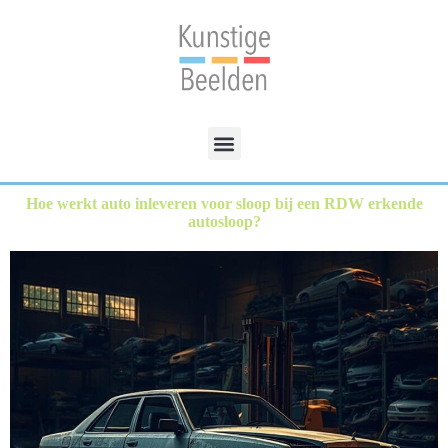
Hoe werkt auto inleveren voor sloop bij een RDW erkende
autosloop?