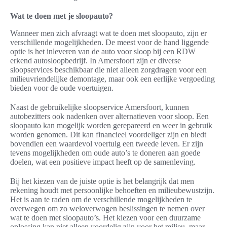
Wat te doen met je sloopauto?
Wanneer men zich afvraagt wat te doen met sloopauto, zijn er
verschillende mogelijkheden. De meest voor de hand liggende
optie is het inleveren van de auto voor sloop bij een RDW
erkend autosloopbedrijf. In Amersfoort zijn er diverse
sloopservices beschikbaar die niet alleen zorgdragen voor een
milieuvriendelijke demontage, maar ook een eerlijke vergoeding
bieden voor de oude voertuigen.
Naast de gebruikelijke sloopservice Amersfoort, kunnen
autobezitters ook nadenken over alternatieven voor sloop. Een
sloopauto kan mogelijk worden gerepareerd en weer in gebruik
worden genomen. Dit kan financieel voordeliger zijn en biedt
bovendien een waardevol voertuig een tweede leven. Er zijn
tevens mogelijkheden om oude auto’s te doneren aan goede
doelen, wat een positieve impact heeft op de samenleving.
Bij het kiezen van de juiste optie is het belangrijk dat men
rekening houdt met persoonlijke behoeften en milieubewustzijn.
Het is aan te raden om de verschillende mogelijkheden te
overwegen om zo weloverwogen beslissingen te nemen over
wat te doen met sloopauto’s. Het kiezen voor een duurzame
oplossing kan niet alleen voordelig zijn voor het milieu, maar