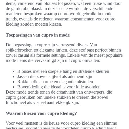
items, variërend van blouses tot jassen, wat een frisse wind door
de garderobe blaast. In deze sectie worden de verschillende
manieren besproken waarop cupro wordt gebruikt in mode
trends, evenals de redenen waarom consumenten voor cupro
kleding zouden moeten kiezen.
Toepassingen van cupro in mode
De toepassingen cupro zijn verrassend divers. Van
spijkerbroeken tot elegante jurken, deze stof past perfect binnen
zowel casual als formele settings. Enkele van de meest populaire
mode-items die vervaardigd zijn uit cupro omvatten:
Blouses met een soepele hang en stralende kleuren
Jassen die zowel stijlvol als ademend zijn
Rokken die charme en elegantie uitstralen
Bovenkleding die ideaal is voor kille avonden
Deze mode trends tonen de creativiteit van ontwerpers, die
cupro gebruiken om unieke stukken te creëren die zowel
functioneel als visueel aantrekkelijk zijn.
Waarom kiezen voor cupro kleding?
Voor veel mensen is de keuze voor cupro kleding een slimme
beslissing, vooral vanwege de voordelen cupro kleding biedt.