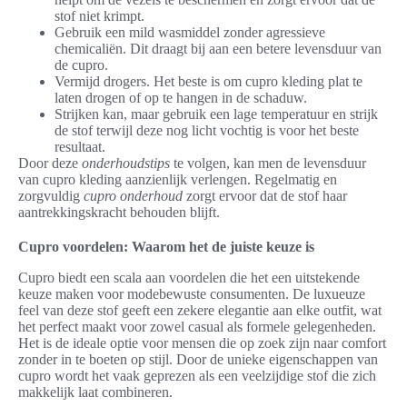
stof niet krimpt.
Gebruik een mild wasmiddel zonder agressieve
chemicaliën. Dit draagt bij aan een betere levensduur van
de cupro.
Vermijd drogers. Het beste is om cupro kleding plat te
laten drogen of op te hangen in de schaduw.
Strijken kan, maar gebruik een lage temperatuur en strijk
de stof terwijl deze nog licht vochtig is voor het beste
resultaat.
Door deze
onderhoudstips
te volgen, kan men de levensduur
van cupro kleding aanzienlijk verlengen. Regelmatig en
zorgvuldig
cupro onderhoud
zorgt ervoor dat de stof haar
aantrekkingskracht behouden blijft.
Cupro voordelen: Waarom het de juiste keuze is
Cupro biedt een scala aan voordelen die het een uitstekende
keuze maken voor modebewuste consumenten. De luxueuze
feel van deze stof geeft een zekere elegantie aan elke outfit, wat
het perfect maakt voor zowel casual als formele gelegenheden.
Het is de ideale optie voor mensen die op zoek zijn naar comfort
zonder in te boeten op stijl. Door de unieke eigenschappen van
cupro wordt het vaak geprezen als een veelzijdige stof die zich
makkelijk laat combineren.