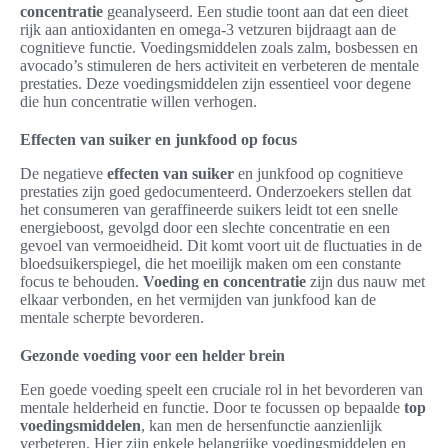
concentratie
geanalyseerd. Een studie toont aan dat een dieet
rijk aan antioxidanten en omega-3 vetzuren bijdraagt aan de
cognitieve functie. Voedingsmiddelen zoals zalm, bosbessen en
avocado’s stimuleren de hers activiteit en verbeteren de mentale
prestaties. Deze voedingsmiddelen zijn essentieel voor degene
die hun concentratie willen verhogen.
Effecten van suiker en junkfood op focus
De negatieve
effecten van suiker
en junkfood op cognitieve
prestaties zijn goed gedocumenteerd. Onderzoekers stellen dat
het consumeren van geraffineerde suikers leidt tot een snelle
energieboost, gevolgd door een slechte concentratie en een
gevoel van vermoeidheid. Dit komt voort uit de fluctuaties in de
bloedsuikerspiegel, die het moeilijk maken om een constante
focus te behouden.
Voeding en concentratie
zijn dus nauw met
elkaar verbonden, en het vermijden van junkfood kan de
mentale scherpte bevorderen.
Gezonde voeding voor een helder brein
Een goede voeding speelt een cruciale rol in het bevorderen van
mentale helderheid en functie. Door te focussen op bepaalde
top
voedingsmiddelen
, kan men de hersenfunctie aanzienlijk
verbeteren. Hier zijn enkele belangrijke voedingsmiddelen en