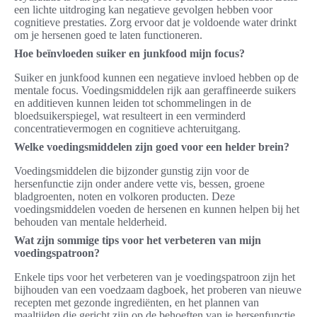
een lichte uitdroging kan negatieve gevolgen hebben voor
cognitieve prestaties. Zorg ervoor dat je voldoende water drinkt
om je hersenen goed te laten functioneren.
Hoe beïnvloeden suiker en junkfood mijn focus?
Suiker en junkfood kunnen een negatieve invloed hebben op de
mentale focus. Voedingsmiddelen rijk aan geraffineerde suikers
en additieven kunnen leiden tot schommelingen in de
bloedsuikerspiegel, wat resulteert in een verminderd
concentratievermogen en cognitieve achteruitgang.
Welke voedingsmiddelen zijn goed voor een helder brein?
Voedingsmiddelen die bijzonder gunstig zijn voor de
hersenfunctie zijn onder andere vette vis, bessen, groene
bladgroenten, noten en volkoren producten. Deze
voedingsmiddelen voeden de hersenen en kunnen helpen bij het
behouden van mentale helderheid.
Wat zijn sommige tips voor het verbeteren van mijn
voedingspatroon?
Enkele tips voor het verbeteren van je voedingspatroon zijn het
bijhouden van een voedzaam dagboek, het proberen van nieuwe
recepten met gezonde ingrediënten, en het plannen van
maaltijden die gericht zijn op de behoeften van je hersenfunctie.