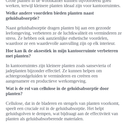
Grote planten in de woonkamer kunnen bijvoorbeeld goed
werken, terwijl kleinere planten ideaal zijn voor kantoorruimtes.
Welke andere voordelen bieden planten naast
geluidsabsorptie?
Naast geluidsabsorptie dragen planten bij aan een gezonde
leefomgeving, verbeteren ze de luchtkwaliteit en verminderen ze
stress. Ze hebben ook aanzienlijke esthetische voordelen,
waardoor ze een waardevolle aanvulling zijn op elk interieur.
Hoe kan ik de akoestiek in mijn kantoorruimte verbeteren
met planten?
In kantoorruimtes zijn kleinere planten zoals sansevieria of
jadeplanten bijzonder effectief. Ze kunnen helpen om
achtergrondgeluiden te verminderen en creëren een
aangenamere en productieve werkomgeving.
Wat is de rol van cellulose in de geluidsabsorptie door
planten?
Cellulose, dat in de bladeren en stengels van planten voorkomt,
speelt een cruciale rol in de geluidsabsorptie. Het helpt
geluidsgolven te dempen, wat bijdraagt aan de effectiviteit van
planten als geluidsabsorberende materialen.