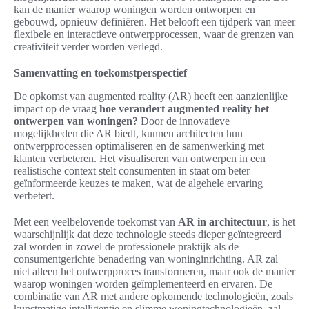
kan de manier waarop woningen worden ontworpen en
gebouwd, opnieuw definiëren. Het belooft een tijdperk van meer
flexibele en interactieve ontwerpprocessen, waar de grenzen van
creativiteit verder worden verlegd.
Samenvatting en toekomstperspectief
De opkomst van augmented reality (AR) heeft een aanzienlijke
impact op de vraag
hoe verandert augmented reality het
ontwerpen van woningen?
Door de innovatieve
mogelijkheden die AR biedt, kunnen architecten hun
ontwerpprocessen optimaliseren en de samenwerking met
klanten verbeteren. Het visualiseren van ontwerpen in een
realistische context stelt consumenten in staat om beter
geïnformeerde keuzes te maken, wat de algehele ervaring
verbetert.
Met een veelbelovende toekomst van
AR in architectuur
, is het
waarschijnlijk dat deze technologie steeds dieper geïntegreerd
zal worden in zowel de professionele praktijk als de
consumentgerichte benadering van woninginrichting. AR zal
niet alleen het ontwerpproces transformeren, maar ook de manier
waarop woningen worden geïmplementeerd en ervaren. De
combinatie van AR met andere opkomende technologieën, zoals
kunstmatige intelligentie en slimme woningtechnologieën, zal