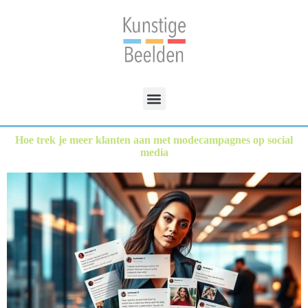
Hoe trek je meer klanten aan met modecampagnes op social
media