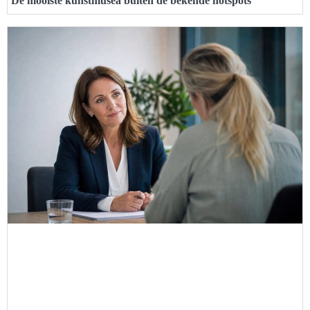
De mooiste kunstmusea buiten de bekende hotspots