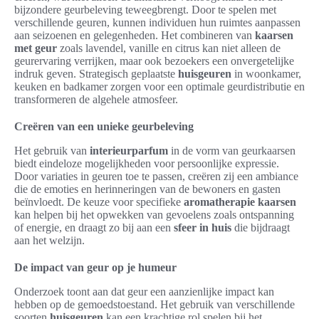
bijzondere geurbeleving teweegbrengt. Door te spelen met
verschillende geuren, kunnen individuen hun ruimtes aanpassen
aan seizoenen en gelegenheden. Het combineren van
kaarsen
met geur
zoals lavendel, vanille en citrus kan niet alleen de
geurervaring verrijken, maar ook bezoekers een onvergetelijke
indruk geven. Strategisch geplaatste
huisgeuren
in woonkamer,
keuken en badkamer zorgen voor een optimale geurdistributie en
transformeren de algehele atmosfeer.
Creëren van een unieke geurbeleving
Het gebruik van
interieurparfum
in de vorm van geurkaarsen
biedt eindeloze mogelijkheden voor persoonlijke expressie.
Door variaties in geuren toe te passen, creëren zij een ambiance
die de emoties en herinneringen van de bewoners en gasten
beïnvloedt. De keuze voor specifieke
aromatherapie kaarsen
kan helpen bij het opwekken van gevoelens zoals ontspanning
of energie, en draagt zo bij aan een
sfeer in huis
die bijdraagt
aan het welzijn.
De impact van geur op je humeur
Onderzoek toont aan dat geur een aanzienlijke impact kan
hebben op de gemoedstoestand. Het gebruik van verschillende
soorten
huisgeuren
kan een krachtige rol spelen bij het