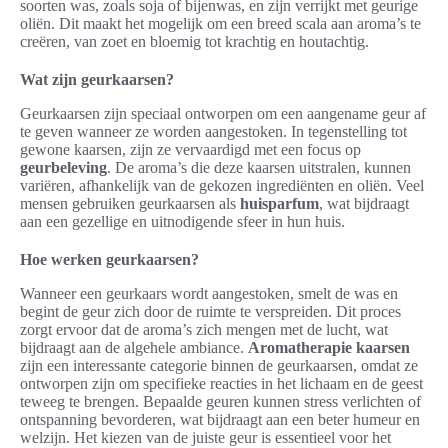
soorten was, zoals soja of bijenwas, en zijn verrijkt met geurige
oliën. Dit maakt het mogelijk om een breed scala aan aroma’s te
creëren, van zoet en bloemig tot krachtig en houtachtig.
Wat zijn geurkaarsen?
Geurkaarsen zijn speciaal ontworpen om een aangename geur af
te geven wanneer ze worden aangestoken. In tegenstelling tot
gewone kaarsen, zijn ze vervaardigd met een focus op
geurbeleving
. De aroma’s die deze kaarsen uitstralen, kunnen
variëren, afhankelijk van de gekozen ingrediënten en oliën. Veel
mensen gebruiken geurkaarsen als
huisparfum
, wat bijdraagt
aan een gezellige en uitnodigende sfeer in hun huis.
Hoe werken geurkaarsen?
Wanneer een geurkaars wordt aangestoken, smelt de was en
begint de geur zich door de ruimte te verspreiden. Dit proces
zorgt ervoor dat de aroma’s zich mengen met de lucht, wat
bijdraagt aan de algehele ambiance.
Aromatherapie kaarsen
zijn een interessante categorie binnen de geurkaarsen, omdat ze
ontworpen zijn om specifieke reacties in het lichaam en de geest
teweeg te brengen. Bepaalde geuren kunnen stress verlichten of
ontspanning bevorderen, wat bijdraagt aan een beter humeur en
welzijn. Het kiezen van de juiste geur is essentieel voor het