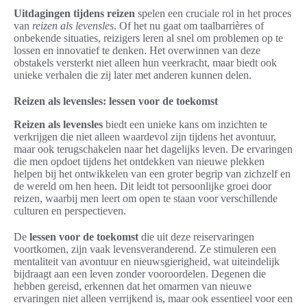
Uitdagingen tijdens reizen
spelen een cruciale rol in het proces
van
reizen als levensles
. Of het nu gaat om taalbarrières of
onbekende situaties, reizigers leren al snel om problemen op te
lossen en innovatief te denken. Het overwinnen van deze
obstakels versterkt niet alleen hun veerkracht, maar biedt ook
unieke verhalen die zij later met anderen kunnen delen.
Reizen als levensles: lessen voor de toekomst
Reizen als levensles
biedt een unieke kans om inzichten te
verkrijgen die niet alleen waardevol zijn tijdens het avontuur,
maar ook terugschakelen naar het dagelijks leven. De ervaringen
die men opdoet tijdens het ontdekken van nieuwe plekken
helpen bij het ontwikkelen van een groter begrip van zichzelf en
de wereld om hen heen. Dit leidt tot persoonlijke groei door
reizen, waarbij men leert om open te staan voor verschillende
culturen en perspectieven.
De
lessen voor de toekomst
die uit deze reiservaringen
voortkomen, zijn vaak levensveranderend. Ze stimuleren een
mentaliteit van avontuur en nieuwsgierigheid, wat uiteindelijk
bijdraagt aan een leven zonder vooroordelen. Degenen die
hebben gereisd, erkennen dat het omarmen van nieuwe
ervaringen niet alleen verrijkend is, maar ook essentieel voor een