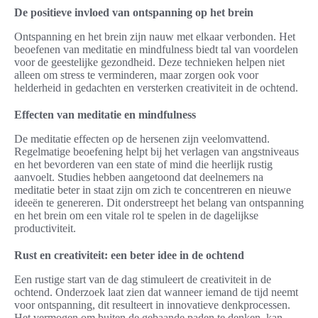
De positieve invloed van ontspanning op het brein
Ontspanning en het brein zijn nauw met elkaar verbonden. Het
beoefenen van meditatie en mindfulness biedt tal van voordelen
voor de geestelijke gezondheid. Deze technieken helpen niet
alleen om stress te verminderen, maar zorgen ook voor
helderheid in gedachten en versterken creativiteit in de ochtend.
Effecten van meditatie en mindfulness
De meditatie effecten op de hersenen zijn veelomvattend.
Regelmatige beoefening helpt bij het verlagen van angstniveaus
en het bevorderen van een state of mind die heerlijk rustig
aanvoelt. Studies hebben aangetoond dat deelnemers na
meditatie beter in staat zijn om zich te concentreren en nieuwe
ideeën te genereren. Dit onderstreept het belang van ontspanning
en het brein om een vitale rol te spelen in de dagelijkse
productiviteit.
Rust en creativiteit: een beter idee in de ochtend
Een rustige start van de dag stimuleert de creativiteit in de
ochtend. Onderzoek laat zien dat wanneer iemand de tijd neemt
voor ontspanning, dit resulteert in innovatieve denkprocessen.
Het vermogen om buiten de gebaande paden te denken, kan