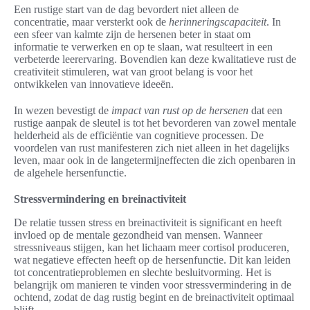
Een rustige start van de dag bevordert niet alleen de
concentratie, maar versterkt ook de
herinneringscapaciteit
. In
een sfeer van kalmte zijn de hersenen beter in staat om
informatie te verwerken en op te slaan, wat resulteert in een
verbeterde leerervaring. Bovendien kan deze kwalitatieve rust de
creativiteit stimuleren, wat van groot belang is voor het
ontwikkelen van innovatieve ideeën.
In wezen bevestigt de
impact van rust op de hersenen
dat een
rustige aanpak de sleutel is tot het bevorderen van zowel mentale
helderheid als de efficiëntie van cognitieve processen. De
voordelen van rust manifesteren zich niet alleen in het dagelijks
leven, maar ook in de langetermijneffecten die zich openbaren in
de algehele hersenfunctie.
Stressvermindering en breinactiviteit
De relatie tussen stress en breinactiviteit is significant en heeft
invloed op de mentale gezondheid van mensen. Wanneer
stressniveaus stijgen, kan het lichaam meer cortisol produceren,
wat negatieve effecten heeft op de hersenfunctie. Dit kan leiden
tot concentratieproblemen en slechte besluitvorming. Het is
belangrijk om manieren te vinden voor stressvermindering in de
ochtend, zodat de dag rustig begint en de breinactiviteit optimaal
blijft.