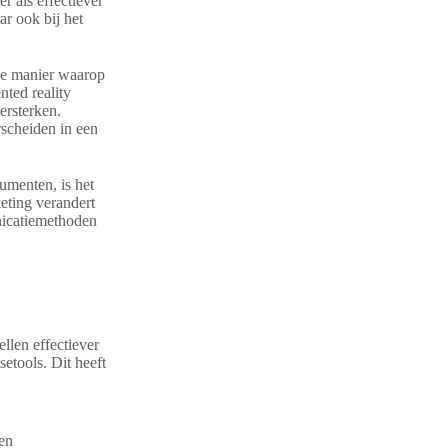
r als effectiever
ar ook bij het
 de manier waarop
ted reality
ersterken.
rscheiden in een
umenten, is het
keting verandert
nicatiemethoden
ellen effectiever
etools. Dit heeft
en