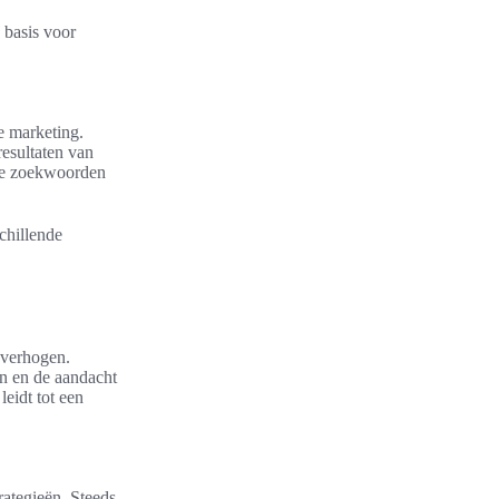
 basis voor
e marketing.
esultaten van
nte zoekwoorden
chillende
 verhogen.
n en de aandacht
leidt tot een
rategieën. Steeds