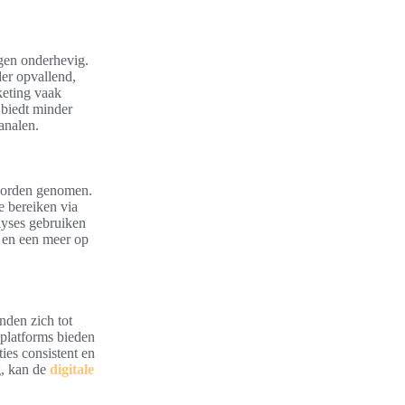
gen onderhevig.
der opvallend,
keting vaak
 biedt minder
analen.
 worden genomen.
e bereiken via
lyses gebruiken
) en een meer op
nden zich tot
 platforms bieden
ies consistent en
g, kan de
digitale