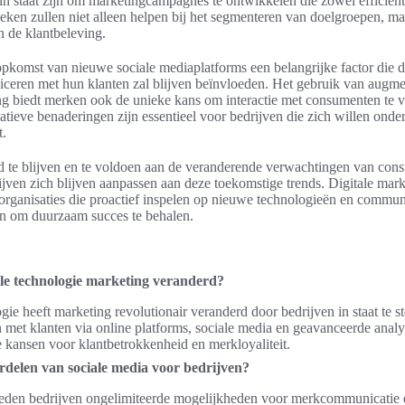
 in staat zijn om marketingcampagnes te ontwikkelen die zowel efficiënte
ieken zullen niet alleen helpen bij het segmenteren van doelgroepen, ma
n de klantbeleving.
opkomst van nieuwe sociale mediaplatforms een belangrijke factor die
eren met hun klanten zal blijven beïnvloeden. Het gebruik van augmen
g biedt merken ook de unieke kans om interactie met consumenten te v
atieve benaderingen zijn essentieel voor bedrijven die zich willen onde
t.
te blijven en te voldoen aan de veranderende verwachtingen van cons
rijven zich blijven aanpassen aan deze toekomstige trends. Digitale mar
organisaties die proactief inspelen op nieuwe technologieën en commu
zijn om duurzaam succes te behalen.
ale technologie marketing veranderd?
gie heeft marketing revolutionair veranderd door bedrijven in staat te st
met klanten via online platforms, sociale media en geavanceerde analys
e kansen voor klantbetrokkenheid en merkloyaliteit.
rdelen van sociale media voor bedrijven?
ieden bedrijven ongelimiteerde mogelijkheden voor merkcommunicatie 