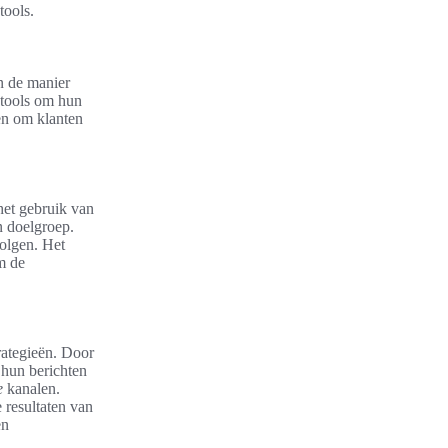
tools.
n de manier
 tools om hun
en om klanten
het gebruik van
n doelgroep.
olgen. Het
m de
trategieën. Door
 hun berichten
e
kanalen.
 resultaten van
en