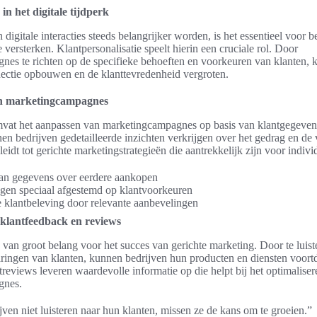
in het digitale tijdperk
n digitale interacties steeds belangrijker worden, is het essentieel voor 
 versterken. Klantpersonalisatie speelt hierin een cruciale rol. Door
es te richten op de specifieke behoeften en voorkeuren van klanten, 
ectie opbouwen en de klanttevredenheid vergroten.
 in marketingcampagnes
omvat het aanpassen van marketingcampagnes op basis van klantgegeven
en bedrijven gedetailleerde inzichten verkrijgen over het gedrag en de
leidt tot gerichte marketingstrategieën die aantrekkelijk zijn voor indivi
an gegevens over eerdere aankopen
gen speciaal afgestemd op klantvoorkeuren
 klantbeleving door relevante aanbevelingen
 klantfeedback en reviews
 van groot belang voor het succes van gerichte marketing. Door te luist
aringen van klanten, kunnen bedrijven hun producten en diensten voort
treviews leveren waardevolle informatie op die helpt bij het optimalise
gnes.
jven niet luisteren naar hun klanten, missen ze de kans om te groeien.”