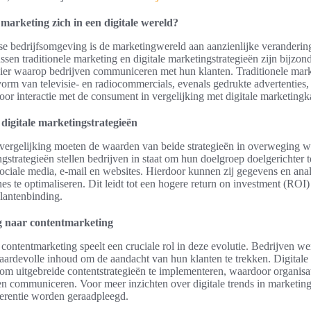
marketing zich in een digitale wereld?
e bedrijfsomgeving is de marketingwereld aan aanzienlijke veranderin
ssen traditionele marketing en digitale marketingstrategieën zijn bijzon
ier waarop bedrijven communiceren met hun klanten. Traditionele mar
vorm van televisie- en radiocommercials, evenals gedrukte advertenties,
or interactie met de consument in vergelijking met digitale marketingk
 digitale marketingstrategieën
gvergelijking moeten de waarden van beide strategieën in overweging
gstrategieën stellen bedrijven in staat om hun doelgroep doelgerichter t
sociale media, e-mail en websites. Hierdoor kunnen zij gegevens en ana
 te optimaliseren. Dit leidt tot een hogere return on investment (ROI
lantenbinding.
g naar contentmarketing
ontentmarketing speelt een cruciale rol in deze evolutie. Bedrijven we
waardevolle inhoud om de aandacht van hun klanten te trekken. Digitale
om uitgebreide contentstrategieën te implementeren, waardoor organisat
n communiceren. Voor meer inzichten over digitale trends in marketin
ferentie worden geraadpleegd.