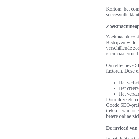
Kortom, het comb
succesvolle klant
Zoekmachineopti
Zoekmachineoptim
Bedrijven wille
verschillende z
is cruciaal voor
Om effectieve S
factoren. Deze o
Het verbet
Het creëre
Het vergar
Door deze elemen
Goede SEO-prakt
trekken van poten
betere online zi
De invloed van 
In het digitale t