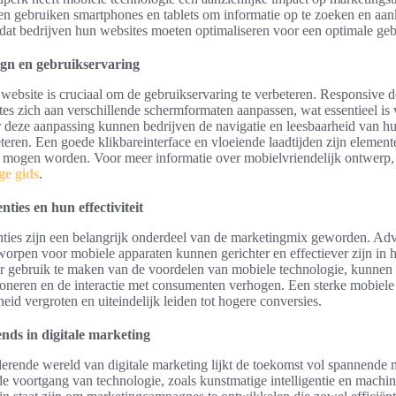
n gebruiken smartphones en tablets om informatie op te zoeken en aan
 dat bedrijven hun websites moeten optimaliseren voor een optimale geb
ign en gebruikservaring
website is cruciaal om de gebruikservaring te verbeteren. Responsive d
tes zich aan verschillende schermformaten aanpassen, wat essentieel is
 deze aanpassing kunnen bedrijven de navigatie en leesbaarheid van h
teren. Een goede klikbareinterface en vloeiende laadtijden zijn element
n mogen worden. Voor meer informatie over mobielvriendelijk ontwerp,
ge gids
.
ties en hun effectiviteit
ties zijn een belangrijk onderdeel van de marketingmix geworden. Adve
tworpen voor mobiele apparaten kunnen gerichter en effectiever zijn in 
r gebruik te maken van de voordelen van mobiele technologie, kunnen
ioneren en de interactie met consumenten verhogen. Een sterke mobiel
eid vergroten en uiteindelijk leiden tot hogere conversies.
nds in digitale marketing
derende wereld van digitale marketing lijkt de toekomst vol spannende
de voortgang van technologie, zoals kunstmatige intelligentie en machin