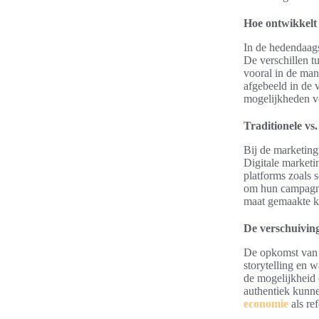
Hoe ontwikkelt 
In de hedendaags
De verschillen tu
vooral in de man
afgebeeld in de 
mogelijkheden vo
Traditionele vs.
Bij de marketin
Digitale marketin
platforms zoals 
om hun campagnes
maat gemaakte k
De verschuivin
De opkomst van c
storytelling en 
de mogelijkheid 
authentiek kunne
economie
als re