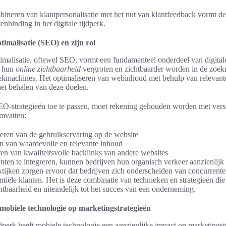
ineren van klantpersonalisatie met het nut van klantfeedback vormt de
enbinding in het digitale tijdperk.
malisatie (SEO) en zijn rol
alisatie, oftewel SEO, vormt een fundamenteel onderdeel van digital
n hun
online zichtbaarheid
vergroten en zichtbaarder worden in de zoekr
oekmachines. Het optimaliseren van webinhoud met behulp van releva
 het behalen van deze doelen.
EO-strategieën toe te passen, moet rekening gehouden worden met vers
mvatten:
eren van de gebruikservaring op de website
n van waardevolle en relevante inhoud
en van kwaliteitsvolle backlinks van andere websites
ten te integreren, kunnen bedrijven hun organisch verkeer aanzienlijk
ijken zorgen ervoor dat bedrijven zich onderscheiden van concurrente
tiële klanten. Het is deze combinatie van technieken en strategieën die 
chtbaarheid en uiteindelijk tot het succes van een onderneming.
mobiele technologie op marketingstrategieën
ijdperk heeft mobiele technologie een aanzienlijke impact op marketingst