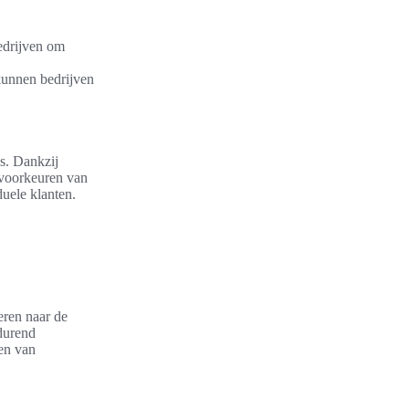
bedrijven om
kunnen bedrijven
s. Dankzij
 voorkeuren van
duele klanten.
eren naar de
durend
ren van