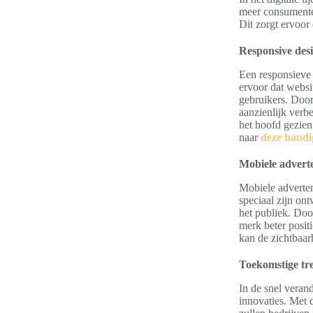
meer consumente
Dit zorgt ervoor
Responsive des
Een responsieve 
ervoor dat websi
gebruikers. Door
aanzienlijk verbe
het hoofd gezie
naar
deze handi
Mobiele adverten
Mobiele adverten
speciaal zijn on
het publiek. Doo
merk beter posit
kan de zichtbaarh
Toekomstige tre
In de snel veran
innovaties. Met 