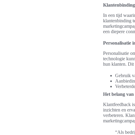
Klantenbinding 
In een tijd waari
klantenbinding te
marketingcampagn
een diepere conn
Personalisatie
Personalisatie 
technologie kunn
hun klanten. Dit 
Gebruik v
Aanbiedin
Verbeterde
Het belang van
Klantfeedback is
inzichten en erv
verbeteren. Klan
marketingcampa
“Als bedri