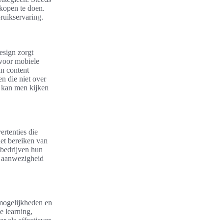
kopen te doen.
ruikservaring.
esign zorgt
 voor mobiele
un content
en die niet over
 kan men kijken
rtenties die
het bereiken van
 bedrijven hun
e aanwezigheid
 mogelijkheden en
e learning,