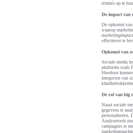
relaties op te b
De impact van d
De opkomst van d
waarop marketing
marketingimpac
effectiever te be
Opkomst van so
Sociale media he
platforms zoals
Hierdoor kunnen 
integreren van
s
klantbetrokkenhe
De rol van big 
Naast sociale med
gegevens te ana
personaliseren. D
Analysetools mak
campagnes te met
marketingmachin