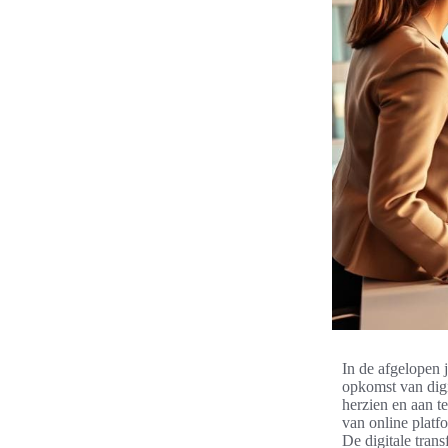
In de afgelopen 
opkomst van digi
herzien en aan t
van online platf
De digitale tran