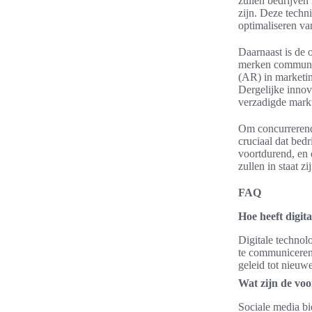
zullen bedrijven
zijn. Deze techn
optimaliseren va
Daarnaast is de 
merken communic
(AR) in marketin
Dergelijke innov
verzadigde mark
Om concurrerend 
cruciaal dat bed
voortdurend, en 
zullen in staat 
FAQ
Hoe heeft digit
Digitale technolo
te communiceren 
geleid tot nieuw
Wat zijn de voo
Sociale media b