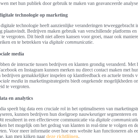
ouwen met hun publiek door gebruik te maken van geavanceerde analyse
igitale technologie op marketing
igitale technologie heeft aanzienlijke veranderingen teweeggebracht i
 plaatsvindt. Bedrijven maken gebruik van verschillende platforms en
t
te vergroten. Dit biedt niet alleen kansen voor groei, maar ook manier
reiken en te betrekken via
digitale communicatie
.
ciale media
bben de interactie tussen bedrijven en klanten grondig veranderd. Met 
 Facebook en Instagram kunnen merken nu direct contact maken met hu
bedrijven gemakkelijker inspelen op klantfeedback en actuele trends v
ociale media
in marketingstrategieën biedt ongekende mogelijkheden o
id te vergroten.
data en analytics
ia speelt big data een cruciale rol in het optimaliseren van marketings
lyseren, kunnen bedrijven hun doelgroep nauwkeuriger segmenteren en
it resulteert in een effectievere communicatie via
digitale communicati
en het mogelijk om het gedrag van klanten in real-time te volgen en de
en. Voor meer informatie over hoe een website kan functioneren als e
e, kan men kijken naar
deze richtlijnen
.