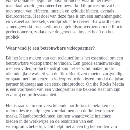
Na de opnames begint de post-productie, waarin het ruwe
materiaal wordt gemonteerd en bewerkt. Dit proces omvat het
toevoegen van effecten, muziek en geluidseffecten, evenals
kleurcorrectie. Het doel van deze fase is om een samenhangend
en visueel aantrekkelijk eindproduct te creëren. Er wordt nauw
samengewerkt tussen editors en geluidsontwerpers om de film te
perfectioneren, zodat deze de gewenste impact heeft op het
publiek.
Waar vind je een betrouwbare videopartner?
Bij het laten maken van een reclamefilm is het essentieel om een
betrouwbare videopartner te vinden. Een goede samenwerking
met een videoproductiebedrijf kan het verschil maken in de
uiteindelijke kwaliteit van de film. Bedrijven moeten zorgvuldig
omgaan met hun keuze in videoproductie kiezen, omdat de juiste
partner bijdraagt aan een sterk eindproduct. On the Rocks Media
is een voorbeeld van een videopartner die bekend staat om zijn
ervaring en professionaliteit.
Het is raadzaam om verschillende portfolio’s te bekijken en
referenties te raadplegen voordat men een definitieve keuze
maakt. Klantbeoordelingen kunnen waardevolle inzichten
bieden in de werkwijze en de resultaten van een
videoproductiebedrijf. Dit helpt niet alleen bij het vinden van