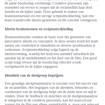
de juiste boodschap overbrengt. Creatieve processen zijn
essentieel om ervoor te zorgen dat de reclamefilm haar doel
bereikt en de kijker raakt. Door gebruik te maken van
brainstormsessies en een stevige scriptontwikkeling, kan een
team waardevolle ideeën genereren en dit concrete vormgeven.
Ideeën brainstormen en scriptontwikkeling
Brainstormsessies vormen de basis voor het genereren van
innovatieve ideeën en concepten. In deze sessies komt het team
samen om creativiteit te stimuleren en diverse invalshoeken te
verkennen.
Scriptontwikkeling
volgt logisch op de
ideeënvorming, waarbij het team een narratief ontwikkelt dat
aansluit bij de merkidentiteit en het doel van de film. Een goed
script zorgt ervoor dat de boodschap effectief wordt
overgebracht en de kijker engageert.
Identiteit van de doelgroep begrijpen
Een grondige
doelgroepanalyse
is cruciaal voor het succes van
de reclamefilm. Het begrijpen van de identiteit, behoeftes en
voorkeuren van de doelgroep helpt om de juiste toon en stijl te
vinden. Door de feedback en inzichten uit de doelgroepanalyse
te integreren in de creatieve processen, kan het team ervoor
zorgen dat de film niet alleen aantrekkelijk is, maar ook relevant