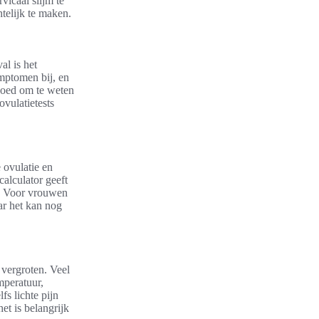
vicaal slijm te
telijk te maken.
val is het
ymptomen bij, en
 goed om te weten
ovulatietests
 ovulatie en
calculator geeft
li. Voor vrouwen
ar het kan nog
vergroten. Veel
mperatuur,
fs lichte pijn
t is belangrijk