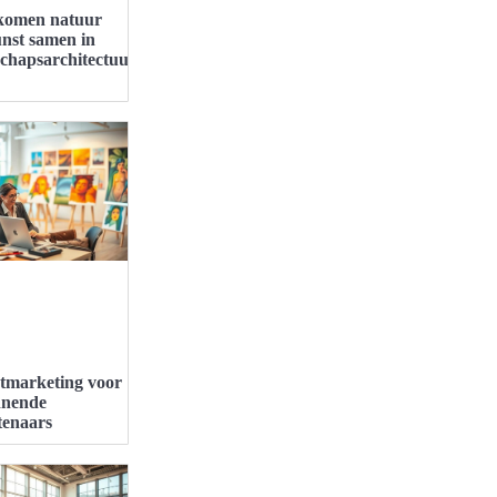
komen natuur
nst samen in
schapsarchitectuur?
tmarketing voor
nnende
tenaars