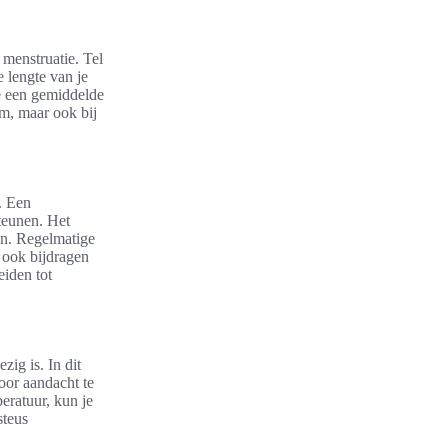
 menstruatie. Tel
e lengte van je
e een gemiddelde
am, maar ook bij
. Een
teunen. Het
en. Regelmatige
 ook bijdragen
eiden tot
zig is. In dit
oor aandacht te
eratuur, kun je
steus