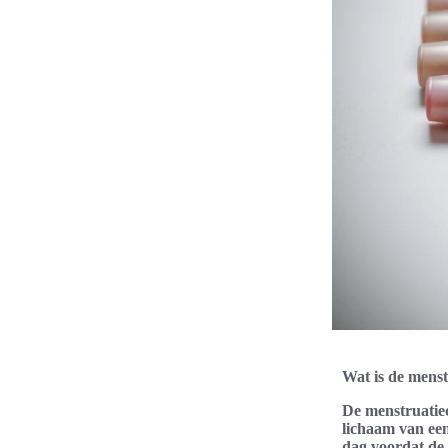
Wat is de menst
De menstruatiec
lichaam van een
dag voordat de 