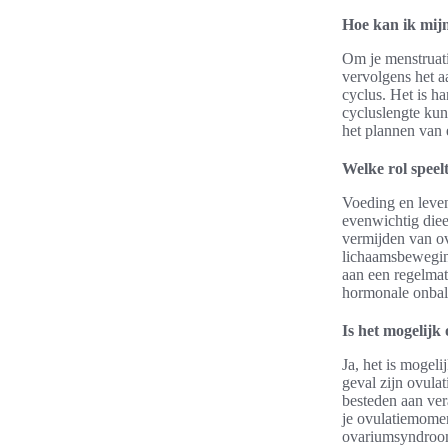
Hoe kan ik mij
Om je menstruati
vervolgens het aa
cyclus. Het is h
cycluslengte kunt
het plannen van
Welke rol speelt
Voeding en leven
evenwichtig diee
vermijden van o
lichaamsbeweging
aan een regelmat
hormonale onbal
Is het mogelijk
Ja, het is mogeli
geval zijn ovula
besteden aan ver
je ovulatiemomen
ovariumsyndroo