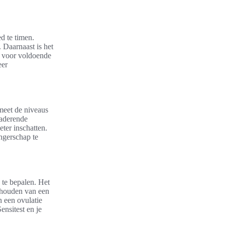
d te timen.
. Daarnaast is het
rg voor voldoende
eer
 meet de niveaus
naderende
eter inschatten.
ngerschap te
 te bepalen. Het
ijhouden van een
n een ovulatie
ensitest en je