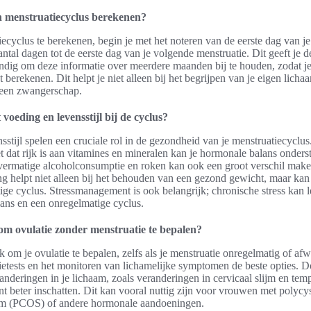
n menstruatiecyclus berekenen?
ecyclus te berekenen, begin je met het noteren van de eerste dag van je
ntal dagen tot de eerste dag van je volgende menstruatie. Dit geeft je d
andig om deze informatie over meerdere maanden bij te houden, zodat j
 berekenen. Dit helpt je niet alleen bij het begrijpen van je eigen licha
 een zwangerschap.
 voeding en levensstijl bij de cyclus?
sstijl spelen een cruciale rol in de gezondheid van je menstruatiecyclus
t dat rijk is aan vitamines en mineralen kan je hormonale balans onders
vermatige alcoholconsumptie en roken kan ook een groot verschil mak
 helpt niet alleen bij het behouden van een gezond gewicht, maar kan
ige cyclus. Stressmanagement is ook belangrijk; chronische stress kan l
ans en een onregelmatige cyclus.
 om ovulatie zonder menstruatie te bepalen?
jk om je ovulatie te bepalen, zelfs als je menstruatie onregelmatig of afwe
tietests en het monitoren van lichamelijke symptomen de beste opties. D
anderingen in je lichaam, zoals veranderingen in cervicaal slijm en temp
t beter inschatten. Dit kan vooral nuttig zijn voor vrouwen met polycy
m (PCOS) of andere hormonale aandoeningen.