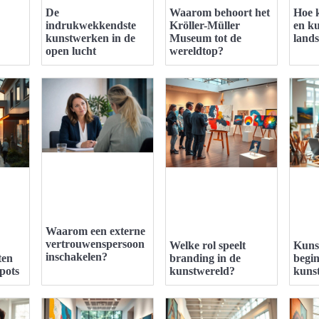
De
Waarom behoort het
Hoe 
indrukwekkendste
Kröller-Müller
en ku
kunstwerken in de
Museum tot de
land
open lucht
wereldtop?
Waarom een externe
vertrouwenspersoon
Welke rol speelt
Kuns
inschakelen?
ten
branding in de
begi
pots
kunstwereld?
kuns