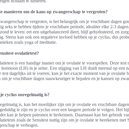
igen lichaam te luisteren.
ste manieren om de kans op zwangerschap te vergroten?
angerschap te vergroten, is het belangrijk om je vruchtbare dagen goe
g seks te hebben tijdens je vruchtbare periode, idealiter elke 2-3 dagen
zond te leven: eet een uitgebalanceerd dieet, blijf gehydrateerd, en zo
. Stress kan ook een negatieve invloed hebben op je cyclus, dus prob
nieken zoals yoga of meditatie.
nsitest ovulatietest?
latietest is een handige manier om je ovulatie te voorspellen. Deze test
d hormoon (LH) in je urine. Een stijging van LH duidt meestal op een 
 test dagelijks uit te voeren, kun je het exacte moment van je ovulatie b
n om je vruchtbare dagen nauwkeuriger te bepalen en je kansen op zwa
je cyclus onregelmatig is?
egelmatig is, kan het moeilijker zijn om je ovulatie en vruchtbare dagen
 geduldig te zijn en je cyclus over een langere periode te volgen. Het b
der kan je helpen patronen te herkennen. Daarnaast kan het gebruik va
latietests zoals de Sensitest nuttig zijn om je ovulatie te berekenen met S
erschap te verhogen.