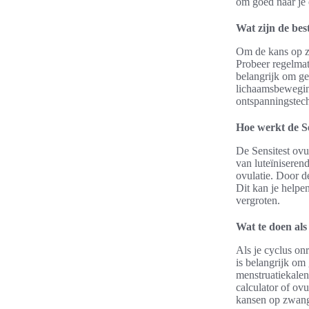
om goed naar je e
Wat zijn de be
Om de kans op zw
Probeer regelmati
belangrijk om ge
lichaamsbeweging
ontspanningstech
Hoe werkt de Se
De Sensitest ovu
van luteïniseren
ovulatie. Door de
Dit kan je helpe
vergroten.
Wat te doen als 
Als je cyclus onr
is belangrijk om
menstruatiekalen
calculator of ovu
kansen op zwang