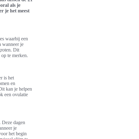
oral als je
r je het meest
ces waarbij een
en wanneer je
roten. Dit
n op te merken.
r is het
tomen en
Dit kan je helpen
ok een ovulatie
n. Deze dagen
anneer je
voor het begin