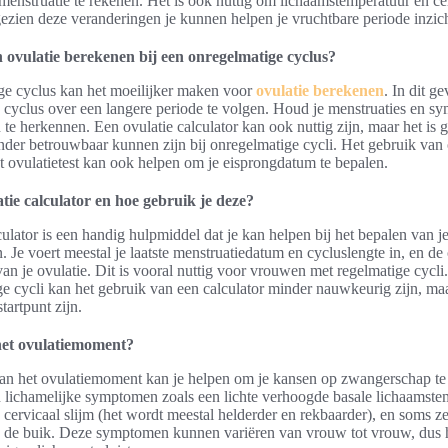
menstruatie te rekenen. Het is ook nuttig om lichaamstemperatuur en cer
ezien deze veranderingen je kunnen helpen je vruchtbare periode inzich
n
ovulatie berekenen
bij een onregelmatige cyclus?
ge cyclus kan het moeilijker maken voor
ovulatie berekenen
. In dit ge
 cyclus over een langere periode te volgen. Houd je menstruaties en s
 te herkennen. Een ovulatie calculator kan ook nuttig zijn, maar het is
inder betrouwbaar kunnen zijn bij onregelmatige cycli. Het gebruik van 
st ovulatietest kan ook helpen om je eisprongdatum te bepalen.
atie calculator en hoe gebruik je deze?
ulator is een handig hulpmiddel dat je kan helpen bij het bepalen van je
 Je voert meestal je laatste menstruatiedatum en cycluslengte in, en de 
 van je ovulatie. Dit is vooral nuttig voor vrouwen met regelmatige cyc
e cycli kan het gebruik van een calculator minder nauwkeurig zijn, ma
tartpunt zijn.
het ovulatiemoment?
an het ovulatiemoment kan je helpen om je kansen op zwangerschap te 
lichamelijke symptomen zoals een lichte verhoogde basale lichaamste
cervicaal slijm (het wordt meestal helderder en rekbaarder), en soms zel
 de buik. Deze symptomen kunnen variëren van vrouw tot vrouw, dus he