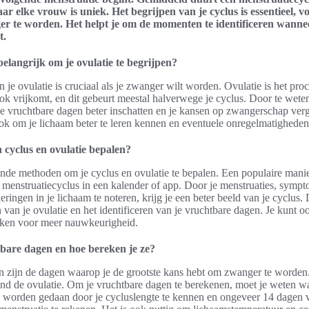
r elke vrouw is uniek. Het begrijpen van je cyclus is essentieel, vo
r te worden. Het helpt je om de momenten te identificeren wannee
t.
elangrijk om je ovulatie te begrijpen?
 je ovulatie is cruciaal als je zwanger wilt worden. Ovulatie is het pro
rstok vrijkomt, en dit gebeurt meestal halverwege je cyclus. Door te wet
 je vruchtbare dagen beter inschatten en je kansen op zwangerschap verg
 ook om je lichaam beter te leren kennen en eventuele onregelmatighede
 cyclus en ovulatie bepalen?
lende methoden om je cyclus en ovulatie te bepalen. Een populaire manie
 menstruatiecyclus in een kalender of app. Door je menstruaties, symp
ringen in je lichaam te noteren, krijg je een beter beeld van je cyclus. 
 van je ovulatie en het identificeren van je vruchtbare dagen. Je kunt o
uiken voor meer nauwkeurigheid.
bare dagen en hoe bereken je ze?
n zijn de dagen waarop je de grootste kans hebt om zwanger te worde
ond de ovulatie. Om je vruchtbare dagen te berekenen, moet je weten w
n worden gedaan door je cycluslengte te kennen en ongeveer 14 dagen 