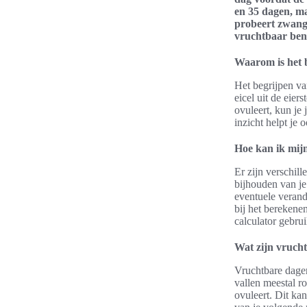
en 35 dagen, maa
probeert zwange
vruchtbaar ben
Waarom is het b
Het begrijpen van
eicel uit de eie
ovuleert, kun je
inzicht helpt je
Hoe kan ik mijn
Er zijn verschil
bijhouden van je
eventuele verande
bij het berekenen
calculator gebr
Wat zijn vrucht
Vruchtbare dage
vallen meestal r
ovuleert. Dit ka