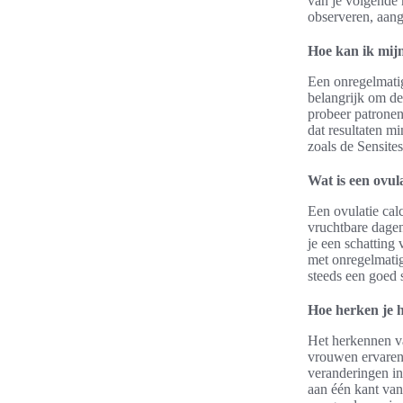
van je volgende 
observeren, aang
Hoe kan ik mij
Een onregelmati
belangrijk om de
probeer patronen
dat resultaten m
zoals de Sensite
Wat is een ovul
Een ovulatie calc
vruchtbare dagen.
je een schatting
met onregelmatig
steeds een goed s
Hoe herken je 
Het herkennen v
vrouwen ervaren 
veranderingen in 
aan één kant van