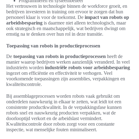
Programmeren en systeembeheer
Het vertrouwen in technologie binnen de workforce groeit, en
bedrijven investeren in training om ervoor te zorgen dat hun
personeel klaar is voor de toekomst. De
impact van robots op
arbeidsbesparing
is daarmee niet alleen technologisch, maar
ook strategisch en maatschappelijk, wat bedrijven dwingt om
ernstig na te denken over hun rol in deze transitie.
Toepassing van robots in productieprocessen
De
toepassing van robots in productieprocessen
heeft de
manier waarop bedrijven werken aanzienlijk veranderd. In veel
industrieën worden
industriële robots voor arbeidsbesparing
ingezet om efficiëntie en effectiviteit te verhogen. Veel
voorkomende toepassingen zijn assemblies, verpakkingen en
kwaliteitscontrole.
Bij assemblageprocessen worden robots vaak gebruikt om
onderdelen nauwkeurig in elkaar te zetten, wat leidt tot een
consistente productkwaliteit. In de verpakkingsfase kunnen
robots snel en nauwkeurig producten verpakken, wat de
doorlooptijd verkort en de arbeidslast vermindert.
Kwaliteitscontrole door robots zorgt voor een constante
inspectie, wat menselijke fouten minimaliseert.