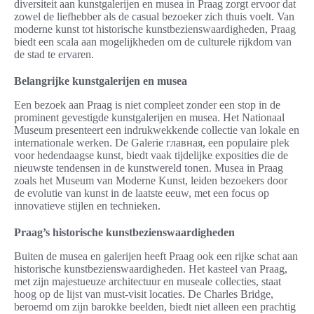
diversiteit aan kunstgalerijen en musea in Praag zorgt ervoor dat
zowel de liefhebber als de casual bezoeker zich thuis voelt. Van
moderne kunst tot historische kunstbezienswaardigheden, Praag
biedt een scala aan mogelijkheden om de culturele rijkdom van
de stad te ervaren.
Belangrijke kunstgalerijen en musea
Een bezoek aan Praag is niet compleet zonder een stop in de
prominent gevestigde kunstgalerijen en musea. Het Nationaal
Museum presenteert een indrukwekkende collectie van lokale en
internationale werken. De Galerie главная, een populaire plek
voor hedendaagse kunst, biedt vaak tijdelijke exposities die de
nieuwste tendensen in de kunstwereld tonen. Musea in Praag
zoals het Museum van Moderne Kunst, leiden bezoekers door
de evolutie van kunst in de laatste eeuw, met een focus op
innovatieve stijlen en technieken.
Praag’s historische kunstbezienswaardigheden
Buiten de musea en galerijen heeft Praag ook een rijke schat aan
historische kunstbezienswaardigheden. Het kasteel van Praag,
met zijn majestueuze architectuur en museale collecties, staat
hoog op de lijst van must-visit locaties. De Charles Bridge,
beroemd om zijn barokke beelden, biedt niet alleen een prachtig