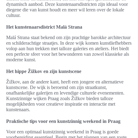
dynamisch aanbod. Deze kunstenaarsdistricten zijn ideaal voor
diegene die van kunst houdt en meer wil leren over de lokale
cultuur.
Het kunstenaarsdistrict Malá Strana
Malá Strana staat bekend om zijn prachtige barokke architectuur
en schilderachtige straatjes. In deze wijk komen kunstliefhebbers
volop aan hun trekken met talloze galeries en ateliers. Het biedt
een perfecte sfeer voor het bewonderen van zowel klassieke als
moderne kunst.
Het hippe Žižkov en zijn kunstscene
Žižkov, aan de andere kant, heeft een jongere en alternatieve
kunstscene. De wijk is beroemd om zijn straatkunst,
onafhankelijke galerijen en levendige culturele evenementen.
Kunstzinnige wijken Praag zoals Žižkov bieden talloze
mogelijkheden voor creatieve inspiratie en interactie met
kunstenaars.
Praktische tips voor een kunstzinnig weekend in Praag
Voor een optimaal kunstzinnig weekend in Praag is goede
voorbereiding essentieel. Begin met het plannen van een route