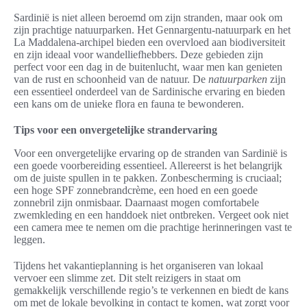
Sardinië is niet alleen beroemd om zijn stranden, maar ook om
zijn prachtige natuurparken. Het Gennargentu-natuurpark en het
La Maddalena-archipel bieden een overvloed aan biodiversiteit
en zijn ideaal voor wandelliefhebbers. Deze gebieden zijn
perfect voor een dag in de buitenlucht, waar men kan genieten
van de rust en schoonheid van de natuur. De
natuurparken
zijn
een essentieel onderdeel van de Sardinische ervaring en bieden
een kans om de unieke flora en fauna te bewonderen.
Tips voor een onvergetelijke strandervaring
Voor een onvergetelijke ervaring op de stranden van Sardinië is
een goede voorbereiding essentieel. Allereerst is het belangrijk
om de juiste spullen in te pakken. Zonbescherming is cruciaal;
een hoge SPF zonnebrandcrème, een hoed en een goede
zonnebril zijn onmisbaar. Daarnaast mogen comfortabele
zwemkleding en een handdoek niet ontbreken. Vergeet ook niet
een camera mee te nemen om die prachtige herinneringen vast te
leggen.
Tijdens het vakantieplanning is het organiseren van lokaal
vervoer een slimme zet. Dit stelt reizigers in staat om
gemakkelijk verschillende regio’s te verkennen en biedt de kans
om met de lokale bevolking in contact te komen, wat zorgt voor