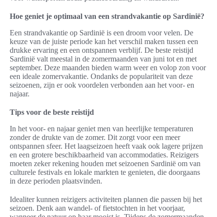
Hoe geniet je optimaal van een strandvakantie op Sardinië?
Een strandvakantie op Sardinië is een droom voor velen. De
keuze van de juiste periode kan het verschil maken tussen een
drukke ervaring en een ontspannen verblijf. De beste reistijd
Sardinië valt meestal in de zomermaanden van juni tot en met
september. Deze maanden bieden warm weer en volop zon voor
een ideale zomervakantie. Ondanks de populariteit van deze
seizoenen, zijn er ook voordelen verbonden aan het voor- en
najaar.
Tips voor de beste reistijd
In het voor- en najaar geniet men van heerlijke temperaturen
zonder de drukte van de zomer. Dit zorgt voor een meer
ontspannen sfeer. Het laagseizoen heeft vaak ook lagere prijzen
en een grotere beschikbaarheid van accommodaties. Reizigers
moeten zeker rekening houden met seizoenen Sardinië om van
culturele festivals en lokale markten te genieten, die doorgaans
in deze perioden plaatsvinden.
Idealiter kunnen reizigers activiteiten plannen die passen bij het
seizoen. Denk aan wandel- of fietstochten in het voorjaar,
wanneer de natuur op haar mooist is. Tijdens de zomermaanden