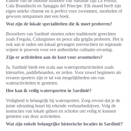
Enkele van de mooiste stranden van Sardinië zijn La Pelosa,
Cala Brandinchi en Spiaggia del Principe. Elk strand heeft zijn
eigen unieke charme en is perfect voor zwemmen, snorkelen of
gewoon ontspannen met een boek.
Wat zijn de lokale specialiteiten die ik moet proberen?
Bezoekers van Sardinië moeten zeker traditionele gerechten
zoals Fregola, Culurgiones en pesce alla griglia proberen. Het is
ook aan te raden om lokaal gevangen zeevruchten en regionale
wijnen te proeven voor een authentieke culinaire ervaring.
Zijn er activiteiten aan de kust voor avonturiers?
Ja, Sardinië biedt een scala aan watersportactiviteiten zoals
kitesurfen, paddleboarden, en zeilen. Voor zowel beginners als
ervaren sporters zijn er tal van mogelijkheden om van
wateractiviteiten te genieten.
Hoe kan ik veilig watersporten in Sardinië?
Veiligheid is belangrijk bij watersporten. Zorg ervoor dat je de
juiste uitrusting huurt bij erkende verhuurbedrijven. Volg de
instructies van lokale gidsen en scholen om veilig te kunnen
genieten van deze activiteiten.
Wat zijn enkele belangrijke historische locaties in Sardinië?