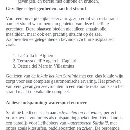
gevangen, en bereid met olijfolie en kruiden.
Gezellige eetgelegenheden aan het strand
Voor een onvergetelijke eetervaring, zijn er tal van restaurants
aan het strand waar men kan genieten van deze heerlijke
gerechten. Deze plaatsen bieden niet alleen smaakvolle
maaltijden, maar ook een prachtig uitzicht op de zee.
Aanbevolen eetgelegenheden bevinden zich in kustplaatsen
zoals:
La Gritta in Alghero
Terrazza dell’Angelo in Cagliari
Osteria del Mare in Villasimius
Genieten van de
lokale keuken Sardinië
met een glas lokale wijn
zorgt voor een complete gastronomische ervaring. Het proeven
van vers gevangen zeevruchten in een van de restaurants aan het
strand maakt de vakantie compleet.
Actieve ontspanning: watersport en meer
Sardinië biedt een scala aan
activiteiten op het water
, perfect
voor zowel avonturiers als ontspanningzoekenden. Het eiland is
een paradijs voor liefhebbers van
watersporten Sardinië
, met
opties zoals kitesurfen, paddleboarden en
zeilen
. De beroemde